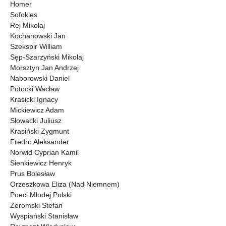
Homer
Sofokles
Rej Mikołaj
Kochanowski Jan
Szekspir William
Sęp-Szarzyński Mikołaj
Morsztyn Jan Andrzej
Naborowski Daniel
Potocki Wacław
Krasicki Ignacy
Mickiewicz Adam
Słowacki Juliusz
Krasiński Zygmunt
Fredro Aleksander
Norwid Cyprian Kamil
Sienkiewicz Henryk
Prus Bolesław
Orzeszkowa Eliza (Nad Niemnem)
Poeci Młodej Polski
Żeromski Stefan
Wyspiański Stanisław