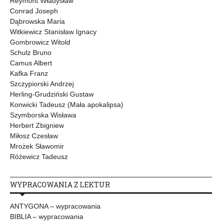
Reymont Władysław
Conrad Joseph
Dąbrowska Maria
Witkiewicz Stanisław Ignacy
Gombrowicz Witold
Schulz Bruno
Camus Albert
Kafka Franz
Szczypiorski Andrzej
Herling-Grudziński Gustaw
Konwicki Tadeusz (Mała apokalipsa)
Szymborska Wisława
Herbert Zbigniew
Miłosz Czesław
Mrożek Sławomir
Różewicz Tadeusz
WYPRACOWANIA Z LEKTUR
ANTYGONA – wypracowania
BIBLIA – wypracowania