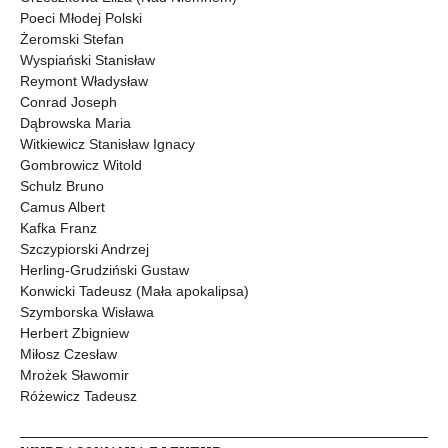
Poeci Młodej Polski
Żeromski Stefan
Wyspiański Stanisław
Reymont Władysław
Conrad Joseph
Dąbrowska Maria
Witkiewicz Stanisław Ignacy
Gombrowicz Witold
Schulz Bruno
Camus Albert
Kafka Franz
Szczypiorski Andrzej
Herling-Grudziński Gustaw
Konwicki Tadeusz (Mała apokalipsa)
Szymborska Wisława
Herbert Zbigniew
Miłosz Czesław
Mrożek Sławomir
Różewicz Tadeusz