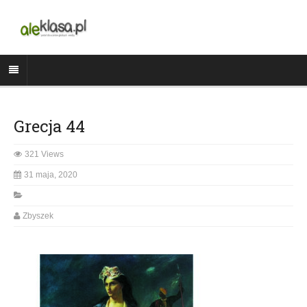
Grecja 44
321 Views
31 maja, 2020
Zbyszek