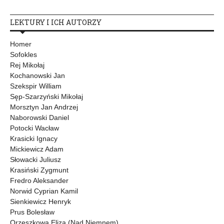
LEKTURY I ICH AUTORZY
Homer
Sofokles
Rej Mikołaj
Kochanowski Jan
Szekspir William
Sęp-Szarzyński Mikołaj
Morsztyn Jan Andrzej
Naborowski Daniel
Potocki Wacław
Krasicki Ignacy
Mickiewicz Adam
Słowacki Juliusz
Krasiński Zygmunt
Fredro Aleksander
Norwid Cyprian Kamil
Sienkiewicz Henryk
Prus Bolesław
Orzeszkowa Eliza (Nad Niemnem)