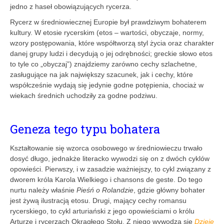
jedno z haseł obowiązujących rycerza.
Rycerz w średniowiecznej Europie był prawdziwym bohaterem
kultury. W etosie rycerskim (etos – wartości, obyczaje, normy,
wzory postępowania, które współtworzą styl życia oraz charakter
danej grupy ludzi i decydują o jej odrębności; greckie słowo etos
to tyle co „obyczaj”) znajdziemy zarówno cechy szlachetne,
zasługujące na jak największy szacunek, jak i cechy, które
współcześ­nie wydają się jedynie godne potępienia, chociaż w
wiekach średnich uchodziły za godne podziwu.
Geneza tego typu bohatera
Kształtowanie się wzorca osobowego w średniowieczu trwało
dosyć długo, jednakże literacko wywodzi się on z dwóch cyklów
opowieści. Pierwszy, i w zasadzie ważniejszy, to cykl związany z
dworem króla Karola Wielkiego i chansons de geste. Do tego
nurtu należy właśnie
Pieśń o Rolandzie
, gdzie główny bohater
jest żywą ilustracją etosu. Drugi, mający cechy romansu
rycerskiego, to cykl arturiański z jego opowieściami o królu
Arturze i rycerzach Okrągłego Stołu. Z niego wywodzą się
Dzieje