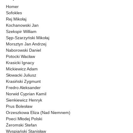
Homer
Sofokles
Rej Mikołaj
Kochanowski Jan
Szekspir William
Sęp-Szarzyński Mikołaj
Morsztyn Jan Andrzej
Naborowski Daniel
Potocki Wacław
Krasicki Ignacy
Mickiewicz Adam
Słowacki Juliusz
Krasiński Zygmunt
Fredro Aleksander
Norwid Cyprian Kamil
Sienkiewicz Henryk
Prus Bolesław
Orzeszkowa Eliza (Nad Niemnem)
Poeci Młodej Polski
Żeromski Stefan
Wyspiański Stanisław