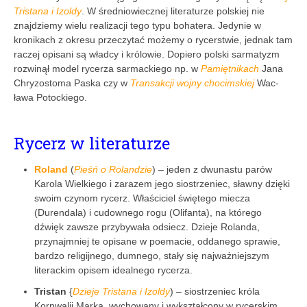
Tristana i Izoldy
. W średniowiecznej literaturze polskiej nie
znajdziemy wielu realizacji tego typu bohatera. Jedynie w
kronikach z okresu przeczytać możemy o rycerstwie, jednak tam
raczej opisani są władcy i królowie. Dopiero polski sarmatyzm
rozwinął model rycerza sarmackiego np. w
Pamiętnikach
Jana
Chryzostoma Paska czy w
Transakcji wojny chocimskiej
Wac­
ława Potockiego.
Rycerz w literaturze
Roland
(
Pieśń o Rolandzie
) – jeden z dwunastu parów
Karola Wielkiego i zarazem jego siostrzeniec, sławny dzięki
swoim czynom rycerz. Właściciel świętego miecza
(Durendala) i cudownego rogu (Olifanta), na którego
dźwięk zawsze przybywała odsiecz. Dzieje Rolanda,
przynajmniej te opisane w poemacie, oddanego sprawie,
bardzo religijnego, dumnego, stały się najważniejszym
literackim opisem idealnego rycerza.
Tristan
{
Dzieje Tristana i Izoldy
) – siostrzeniec króla
Kornwalii Marka, wychowany i wykształcony w rycerskim