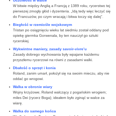
Uczciwość w walce
W bitwie między Anglią a Francją z 1389 roku, rycerstwo tej
pierwszej zmogły głód i dyzenteria. „Idą tedy więc leczyć się
do Francuzów, po czym wracają i bitwa toczy się dalej”.
Biegłość w rzemiośle wojskowym
Tristan po osiągnięciu wieku lat siedmiu został oddany pod
opiekę giermka Gorwenala, by ten nauczył go sztuki
rycerskiej.
Wykwintne maniery, zasady savoir-vivre’u
Zasady dobrego wychowania były wpajane każdemu
przyszłemu rycerzowi na równi z zasadami walki.
Dbałość o sprzęt i konia
Roland, zanim umarł, położył się na swoim mieczu, aby nie
oddać go wrogowi.
Walka w obronie wiary
Wojny krzyżowe; Roland walczący z pogańskim wrogiem;
miles Dei (rycerz Boga); ideałem było zginąć w walce za
wiarę.
Walka do samego końca