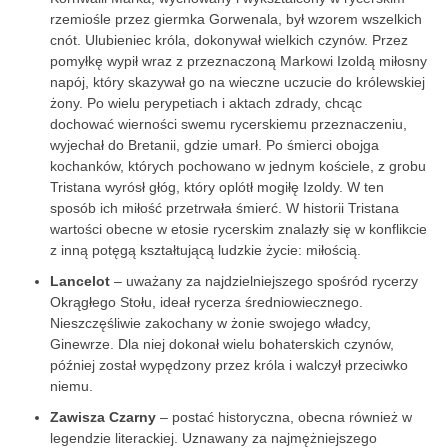
rzemiośle przez giermka Gorwenala, był wzorem wszelkich
cnót. Ulubieniec króla, dokonywał wielkich czynów. Przez
pomyłkę wypił wraz z przeznaczoną Markowi Izoldą miłosny
napój, który skazywał go na wieczne uczucie do królewskiej
żony. Po wielu perypetiach i aktach zdrady, chcąc
dochować wierności swemu rycerskiemu przeznaczeniu,
wyjechał do Bretanii, gdzie umarł. Po śmierci obojga
kochanków, których pochowano w jednym kościele, z grobu
Tristana wyrósł głóg, który oplótł mogiłę Izoldy. W ten
sposób ich miłość przetrwała śmierć. W historii Tristana
wartości obecne w etosie rycerskim znalazły się w konflikcie
z inną potęgą kształtującą ludzkie życie: miłością.
Lancelot
– uważany za najdzielniejszego spośród rycerzy
Okrągłego Stołu, ideał rycerza średniowiecznego.
Nieszczęśliwie zakochany w żonie swojego władcy,
Ginewrze. Dla niej dokonał wielu bohaterskich czynów,
później został wypędzony przez króla i walczył przeciwko
niemu.
Zawisza Czarny
– postać historyczna, obecna również w
legendzie literackiej. Uznawany za najmężniejszego