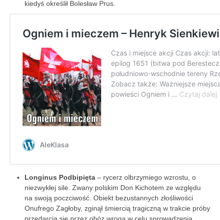
kiedyś określił Bolesław Prus.
Longinus Podbipięta
– rycerz olbrzymiego wzrostu, o
niezwykłej sile. Zwany polskim Don Kichotem ze względu
na swoją poczciwość. Obiekt bezustannych złośliwości
Onufrego Zagłoby, zginął śmiercią tragiczną w trakcie próby
przedarcia się przez obóz wroga w celu sprowadzenia