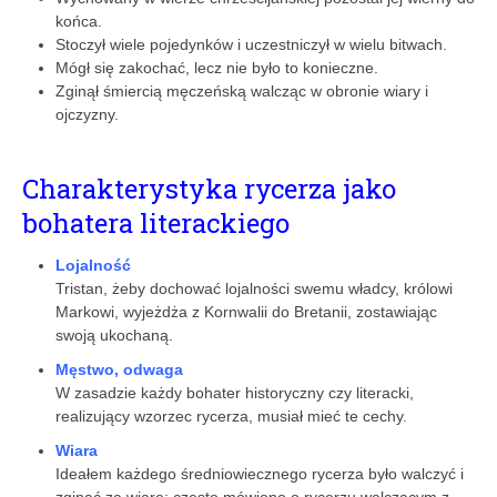
końca.
Stoczył wiele pojedynków i uczestniczył w wielu bitwach.
Mógł się zakochać, lecz nie było to konieczne.
Zginął śmiercią męczeńską walcząc w obronie wiary i
ojczyzny.
Charakterystyka rycerza jako
bohatera literackiego
Lojalność
Tristan, żeby dochować lojalności swemu władcy, królowi
Markowi, wyjeżdża z Kornwalii do Bretanii, zostawiając
swoją ukochaną.
Męstwo, odwaga
W zasadzie każdy bohater historyczny czy literacki,
realizujący wzorzec rycerza, musiał mieć te cechy.
Wiara
Ideałem każdego średniowiecznego rycerza było walczyć i
zginąć za wiarę; często mówiono o rycerzu walczącym z