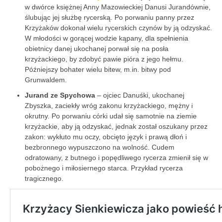
w dwórce księżnej Anny Mazowieckiej Danusi Jurandównie,
ślubując jej służbę rycerską. Po porwaniu panny przez
Krzyżaków dokonał wielu rycerskich czynów by ją odzyskać.
W młodości w gorącej wodzie kąpany, dla spełnienia
obietnicy danej ukochanej porwał się na posła
krzyżackiego, by zdobyć pawie pióra z jego hełmu.
Późniejszy bohater wielu bitew, m.in. bitwy pod
Grunwaldem.
Jurand ze Spychowa
– ojciec Danuśki, ukochanej
Zbyszka, zaciekły wróg zakonu krzyżackiego, mężny i
okrutny. Po porwaniu córki udał się samotnie na ziemie
krzyżackie, aby ją odzyskać, jednak został oszukany przez
zakon: wykłuto mu oczy, obcięto język i prawą dłoń i
bezbronnego wypuszczono na wolność. Cudem
odratowany, z butnego i popędliwego rycerza zmienił się w
pobożnego i miłosiernego starca. Przykład rycerza
tragicznego.