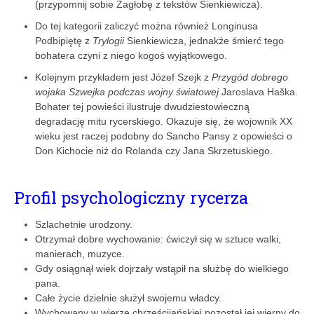
(przypomnij sobie Zagłobę z tekstów Sienkiewicza).
Do tej kategorii zaliczyć można również Longinusa
Podbipiętę z
Trylogii
Sienkiewicza, jednakże śmierć tego
bohatera czyni z niego kogoś wyjątkowego.
Kolejnym przykładem jest Józef Szejk z
Przygód dobrego
wojaka Szwejka
podczas wojny światowej
Jaroslava Haška.
Bohater tej powieści ilustruje dwudziestowieczną
degradację mitu rycerskiego. Okazuje się, że wojownik XX
wieku jest raczej podobny do Sancho Pansy z opowieści o
Don Kichocie niż do Rolanda czy Jana Skrzetuskiego.
Profil psychologiczny rycerza
Szlachetnie urodzony.
Otrzymał dobre wychowanie: ćwiczył się w sztuce walki,
manierach, muzyce.
Gdy osiągnął wiek dojrzały wstąpił na służbę do wielkiego
pana.
Całe życie dzielnie służył swojemu władcy.
Wychowany w wierze chrześcijańskiej pozostał jej wierny do