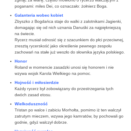
poganami: miles Dei, co oznaczało: żołnierz Boga.
Galanteria wobec kobiet
Zbyszko z Bogdańca staje do walki z zalotnikami Jagienki,
domagając się od nich uznania Danuśki za najpiękniejszą
na świecie.
Rycerz musiał odnosić się z szacunkiem do płci przeciwnej,
zresztą rycerskość jako określenie pewnego zespołu
zachowań na stałe już weszło do słownika języka polskiego.
Honor
Roland w momencie zasadzki unosi się honorem i nie
wzywa wojsk Karola Wielkiego na pomoc.
Hojność i miłosierdzie
Każdy rycerz był zobowiązany do przestrzegania tych
dwóch zasad etosu.
Wielkoduszność
Tristan po walce i zabiciu Morhołta, pomimo iż ten walczył
zatrutym mieczem, wzywa jego kamratów, by pochowali go
godnie, gdyż walczył dobrze.