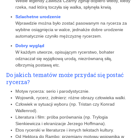
Wedle legendy Zawisza Czarny zginął dopiero wtedy, kiedy
rzeka, nad którą toczyła się walka, spłynęła krwią.
Szlachetne urodzenie
Wprawdzie można było zostać pasowanym na rycerza za
wybitne osiągnięcia w walce, jednakże dobre urodzenie
automatycznie czyniło mężczyznę rycerzem.
Dobry wygląd
W każdym utworze, opisującym rycerstwo, bohater
odznaczał się wyjątkową urodą, niezrównaną siłą,
olbrzymią postawą etc.
Do jakich tematów może przydać się postać
rycerza?
Motyw rycerza: serio i parodystycznie.
Wojownik, rycerz, żołnierz: różne obrazy człowieka walki.
Człowiek w sytuacji wyboru (np. Tristan czy Konrad
Wallenrod).
Literatura i film: próba porównania (np. Trylogia
Sienkiewicza i ekranizacje Jerzego Hoffmana).
Etos rycerski w literaturze i innych tekstach kultury.
Od Hektora do Rambo: przemiany motywu wojownika w