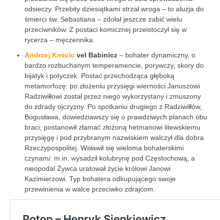
odsieczy. Przebity dziesiątkami strzał wroga – to aluzja do
śmierci św. Sebastiana – zdołał jeszcze zabić wielu
przeciwników. Z postaci komicznej przeistoczył się w
rycerza – męczennika.
Andrzej Kmicic
vel Babinicz
– bohater dynamiczny, o
bardzo rozbuchanym temperamencie, porywczy, skory do
bijatyk i potyczek. Postać przechodząca głęboką
metamorfozę: po złożeniu przysięgi wierności Januszowi
Radziwiłłowi został przez niego wykorzystany i zmuszony
do zdrady ojczyzny. Po spotkaniu drugiego z Radziwiłłów,
Bogusława, dowiedziawszy się o prawdziwych planach obu
braci, postanowił złamać złożoną hetmanowi litewskiemu
przysięgę i pod przybranym nazwiskiem walczył dla dobra
Rzeczypospolitej. Wsławił się wieloma bohaterskimi
czynami: m.in. wysadził kolubrynę pod Częstochową, a
nieopodal Żywca uratował życie królowi Janowi
Kazimierzowi. Typ bohatera odkupującego swoje
przewinienia w walce przeciwko zdrajcom.