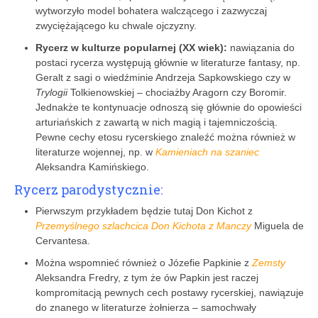
wytworzyło model bohatera walczącego i zazwyczaj
zwyciężającego ku chwale ojczyzny.
Rycerz w kulturze popularnej (XX wiek):
nawiązania do
postaci rycerza występują głównie w literaturze fantasy, np.
Geralt z sagi o wiedźminie Andrzeja Sapkowskiego czy w
Trylogii
Tolkienowskiej – chociażby Aragorn czy Boromir.
Jednakże te kontynuacje odnoszą się głównie do opowieści
arturiańskich z zawartą w nich magią i tajemniczością.
Pewne cechy etosu rycerskiego znaleźć można również w
literaturze wojennej, np. w
Kamieniach na szaniec
Aleksandra Kamińskiego.
Rycerz parodystycznie:
Pierwszym przykładem będzie tutaj Don Kichot z
Przemyślnego szlachcica Don Kichota z Manczy
Miguela de
Cervantesa.
Można wspomnieć również o Józefie Papkinie z
Zemsty
Aleksandra Fredry, z tym że ów Papkin jest raczej
kompromitacją pewnych cech postawy rycerskiej, nawiązuje
do znanego w literaturze żołnierza – samochwały