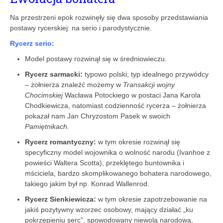
Na przestrzeni epok rozwinęły się dwa sposoby przedstawiania
postawy rycerskiej: na serio i parodystycznie.
Rycerz serio:
Model postawy rozwinął się w średniowieczu.
Rycerz sarmacki:
typowo polski; typ idealnego przywódcy
– żołnierza znaleźć możemy w
Transakcji wojny
Chocimskiej
Wacława Potockiego w postaci Jana Karola
Chodkiewicza, natomiast codzienność rycerza – żołnierza
pokazał nam Jan Chryzostom Pasek w swoich
Pamiętnikach
.
Rycerz romantyczny:
w tym okresie rozwinął się
specyficzny model wojownika o wolność narodu (Ivanhoe z
powieści Waltera Scotta), przeklętego buntownika i
mściciela, bardzo skomplikowanego bohatera narodowego,
takiego jakim był np. Konrad Wallenrod.
Rycerz Sienkiewicza:
w tym okresie zapotrzebowanie na
jakiś pozytywny wzorzec osobowy, mający działać „ku
pokrzepieniu serc”, spowodowany niewolą narodową,