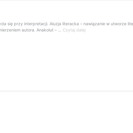
 się przy interpretacji. Aluzja literacka – nawiązanie w utworze lit
Praca
ierzeniem autora. Anakolut – …
Czytaj dalej
z
tekstem.
Słownik
pojęć.