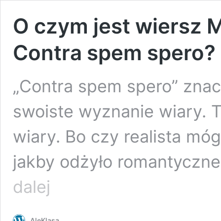
O czym jest wiersz M
Contra spem spero?
„Contra spem spero” znac
swoiste wyznanie wiary. 
wiary. Bo czy realista mó
jakby odżyło romantyczne 
O czym
dalej
jest
wiersz
Marii
AleKlasa
Konopnickiej