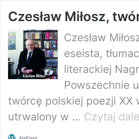
Czesław Miłosz, twó
Czesław Miłosz
eseista, tłumac
literackiej Na
Powszechnie u
twórcę polskiej poezji XX
utrwalony w …
Czytaj dale
AleKlasa