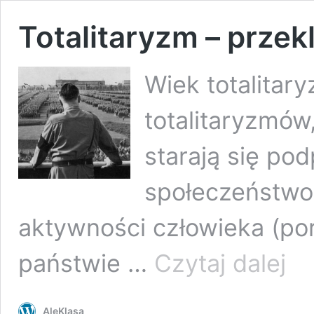
Totalitaryzm – prze
Wiek totalitar
totalitaryzmów
starają się po
społeczeństwo
aktywności człowieka (por.
Totali
państwie …
Czytaj dalej
–
przek
XX
AleKlasa
wieku