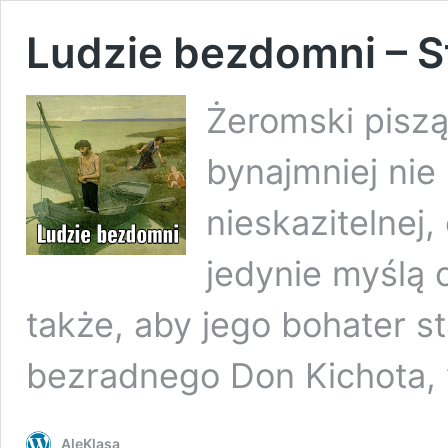
Ludzie bezdomni – S
Żeromski pisz
bynajmniej nie
nieskazitelnej,
jedynie myślą c
także, aby jego bohater st
bezradnego Don Kichota,
AleKlasa