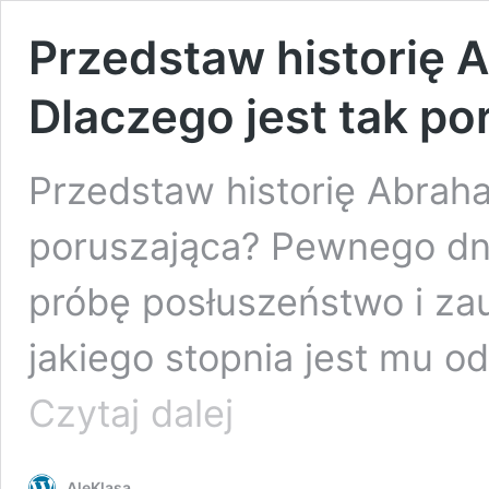
Przedstaw historię A
Dlaczego jest tak po
Przedstaw historię Abraha
poruszająca? Pewnego dni
próbę posłuszeństwo i za
jakiego stopnia jest mu 
Przedstaw
Czytaj dalej
historię
Abrahama
i
AleKlasa
Izaaka.