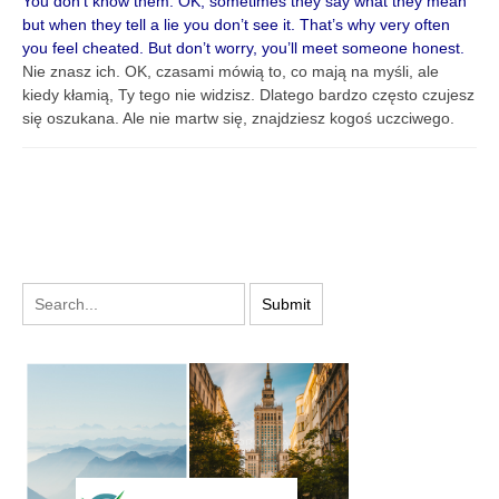
You don’t know them. OK, sometimes they say what they mean
but when they tell a lie you don’t see it. That’s why very often
you feel cheated. But don’t worry, you’ll meet someone honest.
Nie znasz ich. OK, czasami mówią to, co mają na myśli, ale
kiedy kłamią, Ty tego nie widzisz. Dlatego bardzo często czujesz
się oszukana. Ale nie martw się, znajdziesz kogoś uczciwego.
PODYSKUTUJ: