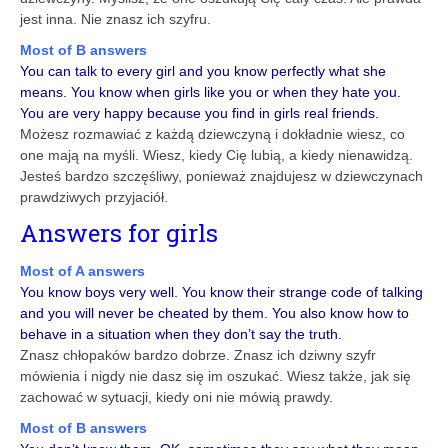
jest inna. Nie znasz ich szyfru.
Most of B answers
You can talk to every girl and you know perfectly what she
means. You know when girls like you or when they hate you.
You are very happy because you find in girls real friends.
Możesz rozmawiać z każdą dziewczyną i dokładnie wiesz, co
one mają na myśli. Wiesz, kiedy Cię lubią, a kiedy nienawidzą.
Jesteś bardzo szczęśliwy, ponieważ znajdujesz w dziewczynach
prawdziwych przyjaciół.
Answers for girls
Most of A answers
You know boys very well. You know their strange code of talking
and you will never be cheated by them. You also know how to
behave in a situation when they don’t say the truth.
Znasz chłopaków bardzo dobrze. Znasz ich dziwny szyfr
mówienia i nigdy nie dasz się im oszukać. Wiesz także, jak się
zachować w sytuacji, kiedy oni nie mówią prawdy.
Most of B answers