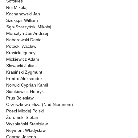
Sofokles
Rej Mikołaj
Kochanowski Jan
Szekspir William
Sęp-Szarzyński Mikołaj
Morsztyn Jan Andrzej
Naborowski Daniel
Potocki Wacław
Krasicki Ignacy
Mickiewicz Adam
Słowacki Juliusz
Krasiński Zygmunt
Fredro Aleksander
Norwid Cyprian Kamil
Sienkiewicz Henryk
Prus Bolesław
Orzeszkowa Eliza (Nad Niemnem)
Poeci Młodej Polski
Żeromski Stefan
Wyspiański Stanisław
Reymont Władysław
Conrad Joseph