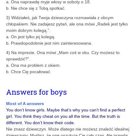
a. Ona naprawdę myje włosy w soboty o 18.
b. Nie chce się z Tobą spotkać.
3) Widziałeś, jak Twoja dziewczyna rozmawiała z obcym
chłopakiem. Nie zadajesz pytań, ale ona mówi „Radek jest tylko
moim dobrym kolegą.”.
a. On jest tylko jej kolegą.
b. Prawdopodobnie jest nim zainteresowana.
4) Na imprezie. Ona mówi „Mam coś w oku. Czy możesz to
sprawdzić?”.
a. Ona ma problem z okiem.
b. Chce Cię pocałować.
Answers for boys
Most of A answers
You don’t know girls. Maybe that’s why you can’t find a perfect
girl. You think they cheat on you all the time. But the truth is
different. You don’t know their code.
Nie znasz dziewczyn. Może dlatego nie możesz znaleźć idealnej
dziewczyny. Myślisz, że one oszukują Cię cały czas. Ale prawda