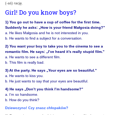
(-aś) rację.
Girl! Do you know boys?
1) You go out to have a cup of coffee for the first time.
Suddenly he asks: „How is your friend Małgosia doing?”
a. He likes Małgosia and he is not interested in you.
b. He wants to find a subject for a conversation.
2) You want your boy to take you to the cinema to see a
romantic film. He says: „I’ve heard it’s really stupid film.”
a. He wants to see a different film.
b. This film is really bad.
3) At the party. He says „Your eyes are so beautiful.”
a. He wants to kiss you.
b. He just wants to say that your eyes are beautiful.
4) He says „Don’t you think I’m handsome?”
a. I’m so handsome.
b. How do you think?
Dziewczyno! Czy znasz chłopaków?