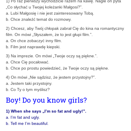
1) Po raz pierwszy wychodzicie razem na kawę. Nagle on pyta
„Co słychać u Twojej koleżanki Małgosi?”.
a. Lubi Małgosię i nie jest zainteresowany Tobą.
b. Chce znaleźć temat do rozmowy.
2) Chcesz, aby Twój chłopak zabrał Cię do kina na romantyczny
film. On mówi „Słyszałem, że to jest głupi film.”.
a. On chce zobaczyć inny film.
b. Film jest naprawdę kiepski.
3) Na imprezie. On mówi „Twoje oczy są piękne.”.
a. Chce Cię pocałować.
b. Chce po prostu powiedzieć, że Twoje oczy są piękne.
4) On mówi „Nie sądzisz, że jestem przystojny?”.
a. Jestem taki przystojny.
b. Co Ty o tym myślisz?
Boy! Do you know girls?
1) When she says „I’m so fat and ugly!”.
a. I’m fat and ugly.
b. Tell me I’m beautiful.