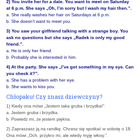
2) You invite her for a date. You want to meet on Saturday
at 6 p.m. She says „Oh, I’m sorry but I wash my hair then.”.
a. She really washes her hair on Saturdays at 6 p.m.
b. She doesn’t want to meet you.
3) You saw your girlfriend talking with a strange boy. You
ask no questions but she says „Radek is only my good
friend.”.
a. He is only her friend.
b. Probably she is interested in him.
4) At the party. She says „I’ve got something in my eye. Can
you check it?”.
a. She has a problem with her eye.
b. She wants to kiss you.
Chłopaku! Czy znasz dziewczyny?
1) Kiedy ona mówi „Jestem taka gruba i brzydka!”.
a. Jestem gruba i brzydka.
b. Powiedz mi, że jestem piękna.
2) Zapraszasz ją na randkę. Chcesz się spotkać w sobotę o 18.
Ona mówi „Och, przykro mi, ale wtedy myję włosy.”.