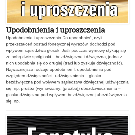
Upodobnienia i uproszczenia
Upodobnienia i uproszczenia Do upodobnień, czyli
przekształceń postaci fonetycznej wyrazów, dochodzi pod
wpływem sąsiedztwa głosek. Jeśli podczas wymowy stykają się
ze sobą dwie spółgłoski – bezdźwięczna i dźwięczna, jedna z
nich upodabnia się do drugiej (traci lub zyskuje dźwięczność).
Najważniejsze rodzaje upodobnień I. upodobnienia pod
względem dźwięczności: udźwięcznienia – głoska
bezdźwięczna pod wpływem sąsiedztwa dźwięcznej udźwięcznia
się, np. prośba (wymawiamy: [proźba]) ubezdźwięcznienia –
głoska dźwięczna pod wpływem bezdźwięcznej ubezdźwięcznia
się, np.