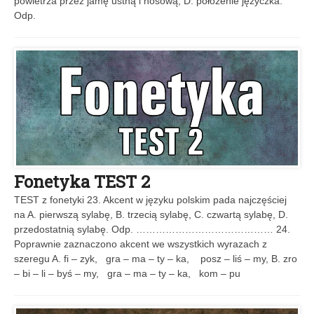
powietrza przez jamę ustną i nosową, D. położenie języczka.
Odp.
Fonetyka TEST 2
TEST z fonetyki 23. Akcent w języku polskim pada najczęściej
na A. pierwszą sylabę, B. trzecią sylabę, C. czwartą sylabę, D.
przedostatnią sylabę. Odp. …………………………………… 24.
Poprawnie zaznaczono akcent we wszystkich wyrazach z
szeregu A. fi – zyk, gra – ma – ty – ka, posz – liś – my, B. zro
– bi – li – byś – my, gra – ma – ty – ka, kom – pu