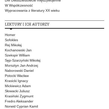
DM Dwudziestolecie międzywojenne
W Współczesność
Wypracowania z literatury XX wieku
LEKTURY I ICH AUTORZY
Homer
Sofokles
Rej Mikołaj
Kochanowski Jan
Szekspir William
Sęp-Szarzyński Mikołaj
Morsztyn Jan Andrzej
Naborowski Daniel
Potocki Wacław
Krasicki Ignacy
Mickiewicz Adam
Słowacki Juliusz
Krasiński Zygmunt
Fredro Aleksander
Norwid Cyprian Kamil