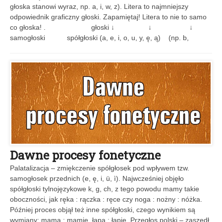
głoska stanowi wyraz, np. a, i, w, z). Litera to najmniejszy
odpowiednik graficzny głoski. Zapamiętaj! Litera to nie to samo
co głoska! . głoski ↓ ↓ ↓
samogłoski spółgłoski (a, e, i, o, u, y, ę, ą) (np. b,
Dawne procesy fonetyczne
Palatalizacja – zmiękczenie spółgłosek pod wpływem tzw.
samogłosek przednich (e, ę, i, ü, ì). Najwcześniej objęło
spółgłoski tylnojęzykowe k, g, ch, z tego powodu mamy takie
oboczności, jak ręka : rączka : ręce czy noga : nożny : nóżka.
Później proces objął też inne spółgłoski, czego wynikiem są
wymiany: mama : mamie, łapa : łapie. Przegłos polski – zaszedł