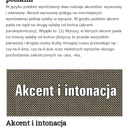
W języku polskim wyróżniamy dwa rodzaje akcentów: wyrazowy
i zdaniowy. Akcent wyrazowy polega na mocniejszym
wymówieniu jednej sylaby w wyrazie. W języku polskim akcent
pada na ogół na drugą sylabę od końca (akcent
paroksytoniczny). Wyjątki to: (1) Wyrazy, w których akcent pada
na trzecią sylabę od końca (dotyczy to przede wszystkim
pierwszej i drugiej osoby liczby mnogiej czasu przeszłego np.:
czy-ta-li-śmy, czy-ta-li-ście oraz niektórych wyrazów obcego
pochodzenia zakończonych na -yka, -ika,
Akcent i intonacja