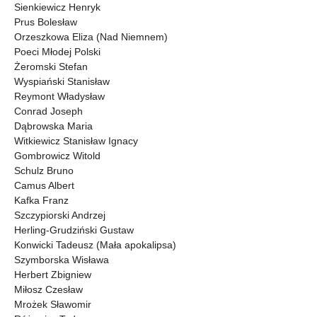
Sienkiewicz Henryk
Prus Bolesław
Orzeszkowa Eliza (Nad Niemnem)
Poeci Młodej Polski
Żeromski Stefan
Wyspiański Stanisław
Reymont Władysław
Conrad Joseph
Dąbrowska Maria
Witkiewicz Stanisław Ignacy
Gombrowicz Witold
Schulz Bruno
Camus Albert
Kafka Franz
Szczypiorski Andrzej
Herling-Grudziński Gustaw
Konwicki Tadeusz (Mała apokalipsa)
Szymborska Wisława
Herbert Zbigniew
Miłosz Czesław
Mrożek Sławomir