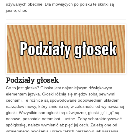
używanych obecnie. Dla mówiących po polsku te skutki są
jasne, choć
Podziały głosek
Co to jest głoska? Głoska jest najmniejszym dźwiękowym
elementem języka. Głoski różnią się między sobą pewnymi
cechami. Te różnice są spowodowane odpowiednim układem
narządów mowy, który zmienia się w zależności od wymawianej
głoski. Wszystkie samogłoski są dźwięczne, głoski „ę” i „ą” są
nosowe, pozostałe natomiast – ustne. Żeby scharakteryzować
spółgłoskę, należy wymienić aż pięć jej cech. Zależą one od
wzajemnego położenia i pracy takich narządów, jak wiązania