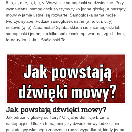
8: a, ą, e, ę, o, i, u, y. Wszystkie samogłoski są dźwięczne. Przy
wymawianiu samogłosek słyszymy tylko jedną głoskę, a narządy
mowy w jamie ustnej są rozwarte. Samogłoska sama może
tworzyć sylabę. Podział samogłosek ustne (a, e, o, i, u, y)
nosowe (ą, ę) Zapamiętaj! Sylaba składa się z samogłoski lub
samogłoski i jednej lub kilku spółgłosek, np. wan-na, zgu-bi-łem,
fo-ne-ty-ka, U-la. Spółgłoski To
Jak powstają dźwięki mowy?
Jak odróżnić głoskę od litery? Oficjalne definicje brzmią
następująco: Głoska to najmniejszy dźwięk mowy ludzkiej, nie
posiadający własnego znaczenia (poza wypadkami, kiedy jedna