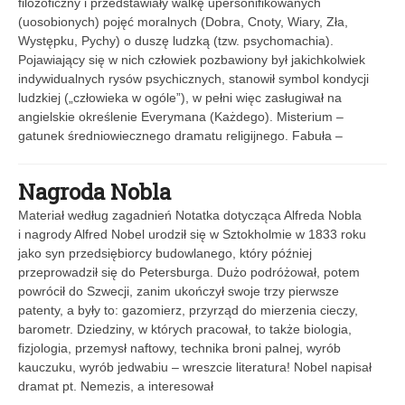
filozoficzny i przedstawiały walkę upersonifikowanych
(uosobionych) pojęć moralnych (Dobra, Cnoty, Wiary, Zła,
Występku, Pychy) o duszę ludzką (tzw. psychomachia).
Pojawiający się w nich człowiek pozbawiony był jakichkolwiek
indywidualnych rysów psychicznych, stanowił symbol kondycji
ludzkiej („człowieka w ogóle”), w pełni więc zasługiwał na
angielskie określenie Everymana (Każdego). Misterium –
gatunek średniowiecznego dramatu religijnego. Fabuła –
Nagroda Nobla
Materiał według zagadnień Notatka dotycząca Alfreda Nobla
i nagrody Alfred Nobel urodził się w Sztokholmie w 1833 roku
jako syn przedsiębiorcy budowlanego, który później
przeprowadził się do Petersburga. Dużo podróżował, potem
powrócił do Szwecji, zanim ukończył swoje trzy pierwsze
patenty, a były to: gazomierz, przyrząd do mierzenia cieczy,
barometr. Dziedziny, w których pracował, to także biologia,
fizjologia, przemysł naftowy, technika broni palnej, wyrób
kauczuku, wyrób jedwabiu – wreszcie literatura! Nobel napisał
dramat pt. Nemezis, a interesował