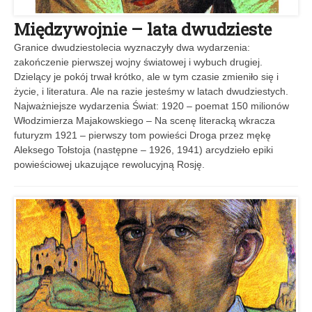
Międzywojnie – lata dwudzieste
Granice dwudziestolecia wyznaczyły dwa wydarzenia:
zakończenie pierwszej wojny światowej i wybuch drugiej.
Dzielący je pokój trwał krótko, ale w tym czasie zmieniło się i
życie, i literatura. Ale na razie jesteśmy w latach dwudziestych.
Najważniejsze wydarzenia Świat: 1920 – poemat 150 milionów
Włodzimierza Majakowskiego – Na scenę literacką wkracza
futuryzm 1921 – pierwszy tom powieści Droga przez mękę
Aleksego Tołstoja (następne – 1926, 1941) arcydzieło epiki
powieściowej ukazujące rewolucyjną Rosję.