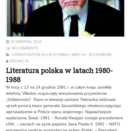
20 SIERPNIA, 2015
NO COMMENTS
LITERATURA POLSKA W XX WIEKU
,
WIEK XX - ZESTAWIENIE
REDAKCJA
Literatura polska w latach 1980-
1988
W nocy z 13 na 14 grudnia 1981 r. w całym kraju zamilkły
telefony. Władze rozpoczęły aresztowania przywódców
„Solidarności”. Rano w telewizji zamiast Teleranka widzowie
ujrzeli ponurą twarz generała Jaruzelskiego obwieszczającego
wprowadzenie w Polsce stanu wojennego. Najważniejsze
wydarzenia Świat: 1981 – Ronald Reagan zostaje prezydentem
USA. – zamach na życie papieża Jana Pawła II. 1982 – NATO
wprowadza sankcje gospodarcze wobec Polski. – Prezydent