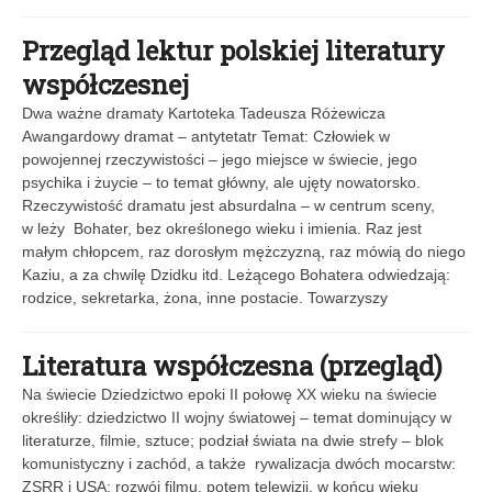
Przegląd lektur polskiej literatury
współczesnej
Dwa ważne dramaty Kartoteka Tadeusza Różewicza
Awangardowy dramat – antytetatr Temat: Człowiek w
powojennej rzeczywistości – jego miejsce w świecie, jego
psychika i żuycie – to temat główny, ale ujęty nowatorsko.
Rzeczywistość dramatu jest absurdalna – w centrum sceny,
w leży Bohater, bez określonego wieku i imienia. Raz jest
małym chłopcem, raz dorosłym mężczyzną, raz mówią do niego
Kaziu, a za chwilę Dzidku itd. Leżącego Bohatera odwiedzają:
rodzice, sekretarka, żona, inne postacie. Towarzyszy
Literatura współczesna (przegląd)
Na świecie Dziedzictwo epoki II połowę XX wieku na świecie
określiły: dziedzictwo II wojny światowej – temat dominujący w
literaturze, filmie, sztuce; podział świata na dwie strefy – blok
komunistyczny i zachód, a także rywalizacja dwóch mocarstw:
ZSRR i USA; rozwój filmu, potem telewizji, w końcu wieku