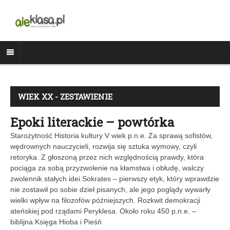
WIEK XX - ZESTAWIENIE
Epoki literackie – powtórka
Starożytność Historia kultury V wiek p.n.e. Za sprawą sofistów,
wędrownych nauczycieli, rozwija się sztuka wymowy, czyli
retoryka. Z głoszoną przez nich względnością prawdy, która
pociąga za sobą przyzwolenie na kłamstwa i obłudę, walczy
zwolennik stałych idei Sokrates – pierwszy etyk, który wprawdzie
nie zostawił po sobie dzieł pisanych, ale jego poglądy wywarły
wielki wpływ na filozofów późniejszych. Rozkwit demokracji
ateńskiej pod rządami Peryklesa. Około roku 450 p.n.e. –
biblijna Księga Hioba i Pieśń