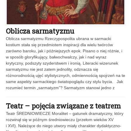
Oblicza sarmatyzmu
Oblicza sarmatyzmu Rzeczypospolita ubrana w sarmacki
kostium stała się przedmiotem inspiracji dla wielu twórców
zarówno baroku, jak i późniejszych epok. Pisano o niej różnie, i
w sposób gloryfikujący, bałwochwalczy, jak i nad wyraz
krytyczny, podszyty szyderstwem i ironią. Literacki wizerunek
sarmatyzmu nie jest zatem jednolity, odznacza się
różnorodnością ujęć stylistycznych, odmiennością spojrzeń na te
same aspekty sarmackiego światopoglądu czy stylu bycia. Jak
rozumieć termin „sarmatyzm”? Sarmatyzm stanowi jedno z
Teatr – pojęcia związane z teatrem
Teatr ŚREDNIOWIECZE Moralitet – gatunek dramatyczny, który
rozwinął się w późnym średniowieczu (przełom wieków XV
i XVI). Należące do niego utwory miały charakter dydaktyczno-