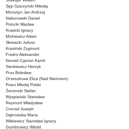
Szekspir William
Sęp-Szarzyński Mikołaj
Morsztyn Jan Andrzej
Naborowski Daniel
Potocki Wacław
Krasicki Ignacy
Mickiewicz Adam
Słowacki Juliusz
Krasiński Zygmunt
Fredro Aleksander
Norwid Cyprian Kamil
Sienkiewicz Henryk
Prus Bolesław
Orzeszkowa Eliza (Nad Niemnem)
Poeci Młodej Polski
Żeromski Stefan
Wyspiański Stanisław
Reymont Władysław
Conrad Joseph
Dąbrowska Maria
Witkiewicz Stanisław Ignacy
Gombrowicz Witold