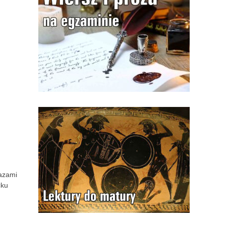
razami
cku