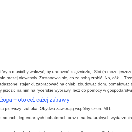
órym musiałby walczyć, by uratować księżniczkę. Stoi (a może jeszcze
 ale raczej niewesoły. Zastanawia się, co ze sobą zrobić. No, cóż… Trz
 zadaszonej stajenki, zapracować na chleb, zbudować dom, pomalować ś
 by jeździć na nim na rycerskie wyprawy, lecz do pomocy w gospodarstwi
łopa – oto cel całej zabawy
e na pierwszy rzut oka. Obydwa zawierają wspólny człon: MIT.
 demonach, legendarnych bohaterach oraz o nadnaturalnych wydarzenia