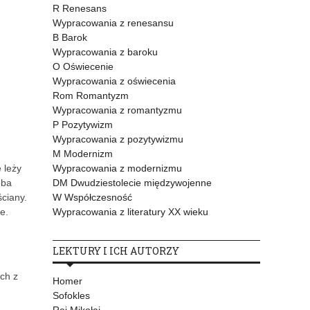
R Renesans
Wypracowania z renesansu
B Barok
Wypracowania z baroku
O Oświecenie
Wypracowania z oświecenia
Rom Romantyzm
Wypracowania z romantyzmu
P Pozytywizm
Wypracowania z pozytywizmu
M Modernizm
Wypracowania z modernizmu
 leży
DM Dwudziestolecie międzywojenne
eba
W Współczesność
ciany.
Wypracowania z literatury XX wieku
e.
LEKTURY I ICH AUTORZY
ch z
Homer
Sofokles