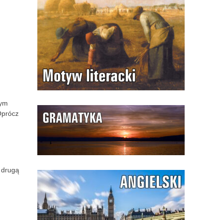
łym
Oprócz
 drugą