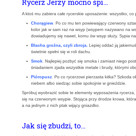
Rycerz Jerzy mocno śpi…
A ktoś mu zabiera całe rycerskie uposażenie: wszystko, co 
Chorągiew
. Po co mu ten powiewający czerwony sztand
kolor jak w sam raz na wsyp (wsypem nazywano na wsi
dowiadujemy się nawet, komu ów wsyp służy. Sypia na
Blacha groźna, czyli zbroja.
Lepiej oddać ją jakiemuś
świetnie spełni się w roli dachu.
Smok
. Najlepiej pozbyć się smoka i zamiast niego p
śniadaniem zjada wszystkie metale i brudy, którymi o
Pióropusz
. Po co rycerzowi pierzasta kitka? Szkoda ob
niebem albo siedząc sobie spokojnie w gnieździe.
Spróbuj wyobrazić sobie te elementy wyposażenia rycerza,
się na czerwonym wsypie. Stojąca przy drodze krowa, która
a na jednym z nich ptak wijący gniazdko.
Jak się zbudzi, to…