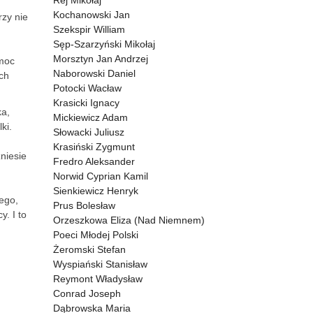
Rej Mikołaj
Kochanowski Jan
rzy nie
Szekspir William
Sęp-Szarzyński Mikołaj
Morsztyn Jan Andrzej
 moc
Naborowski Daniel
ich
Potocki Wacław
Krasicki Ignacy
ka,
Mickiewicz Adam
ki.
Słowacki Juliusz
Krasiński Zygmunt
niesie
Fredro Aleksander
Norwid Cyprian Kamil
Sienkiewicz Henryk
tego,
Prus Bolesław
. I to
Orzeszkowa Eliza (Nad Niemnem)
Poeci Młodej Polski
Żeromski Stefan
Wyspiański Stanisław
Reymont Władysław
Conrad Joseph
Dąbrowska Maria