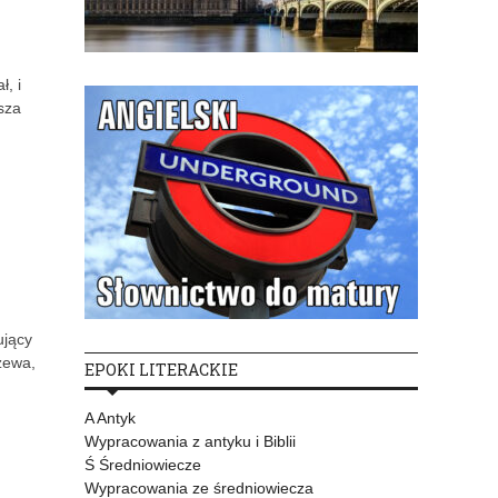
, i
sza
ujący
zewa,
EPOKI LITERACKIE
A Antyk
Wypracowania z antyku i Biblii
Ś Średniowiecze
Wypracowania ze średniowiecza