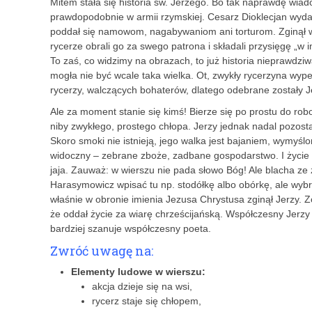
Mitem stała się historia św. Jerzego. Bo tak naprawdę wiad
prawdopodobnie w armii rzymskiej. Cesarz Dioklecjan wydał
poddał się namowom, nagabywaniom ani torturom. Zginął 
rycerze obrali go za swego patrona i składali przysięgę „w 
To zaś, co widzimy na obrazach, to już historia nieprawdzi
mogła nie być wcale taka wielka. Ot, zwykły rycerzyna wyp
rycerzy, walczących bohaterów, dlatego odebrane zostały J
Ale za moment stanie się kimś! Bierze się po prostu do robo
niby zwykłego, prostego chłopa. Jerzy jednak nadal pozostaj
Skoro smoki nie istnieją, jego walka jest bajaniem, wymyślo
widoczny – zebrane zboże, zadbane gospodarstwo. I życie w
jaja. Zauważ: w wierszu nie pada słowo Bóg! Ale blacha ze
Harasymowicz wpisać tu np. stodółkę albo obórkę, ale wybr
właśnie w obronie imienia Jezusa Chrystusa zginął Jerzy. 
że oddał życie za wiarę chrześcijańską. Współczesny Jerzy 
bardziej szanuje współczesny poeta.
Zwróć uwagę na:
Elementy ludowe w wierszu:
akcja dzieje się na wsi,
rycerz staje się chłopem,