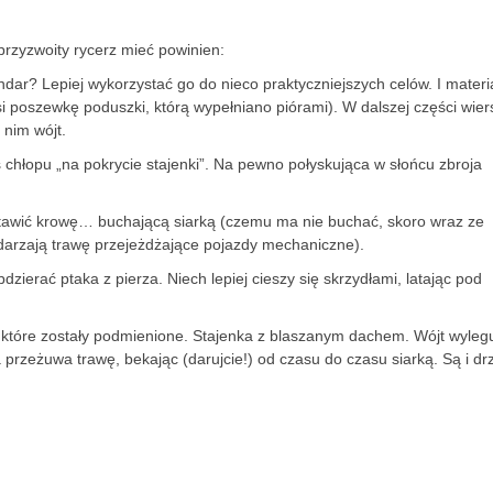
przyzwoity rycerz mieć powinien:
ar? Lepiej wykorzystać go do nieco praktyczniejszych celów. I materiał
 poszewkę poduszki, którą wypełniano piórami). W dalszej części wier
 nim wójt.
 chłopu „na pokrycie stajenki”. Na pewno połyskująca w słońcu zbroja
ostawić krowę… buchającą siarką (czemu ma nie buchać, skoro wraz ze
bdarzają trawę przejeżdżające pojazdy mechaniczne).
dzierać ptaka z pierza. Niech lepiej cieszy się skrzydłami, latając pod
 które zostały podmienione. Stajenka z blaszanym dachem. Wójt wyleg
 przeżuwa trawę, bekając (darujcie!) od czasu do czasu siarką. Są i dr