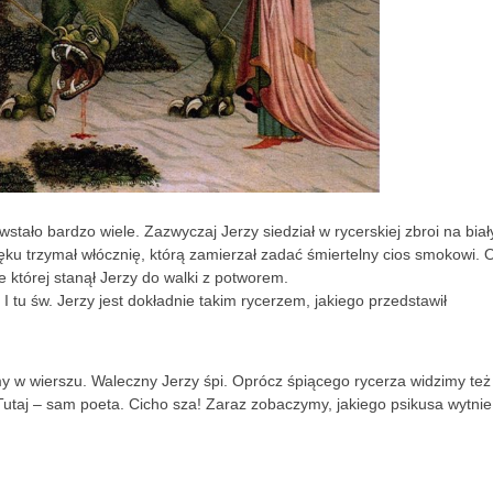
tało bardzo wiele. Zazwyczaj Jerzy siedział w rycerskiej zbroi na bia
ku trzymał włócznię, którą zamierzał zadać śmiertelny cios smokowi. 
której stanął Jerzy do walki z potworem.
I tu św. Jerzy jest dokładnie takim rycerzem, jakiego przedstawił
y w wierszu. Waleczny Jerzy śpi. Oprócz śpiącego rycerza widzimy też
Tutaj – sam poeta. Cicho sza! Zaraz zobaczymy, jakiego psikusa wytnie