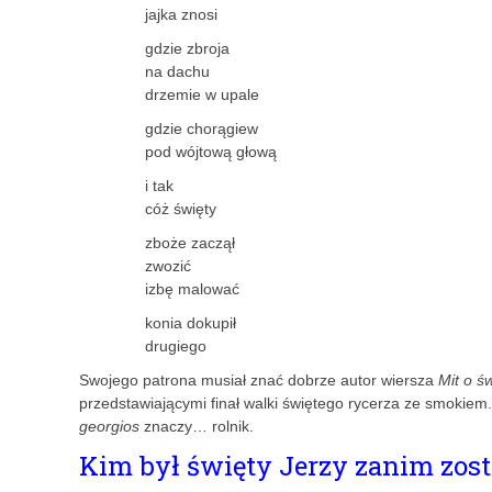
jajka znosi
gdzie zbroja
na dachu
drzemie w upale
gdzie chorągiew
pod wójtową głową
i tak
cóż święty
zboże zaczął
zwozić
izbę malować
konia dokupił
drugiego
Swojego patrona musiał znać dobrze autor wiersza
Mit o ś
przedstawiającymi finał walki świętego rycerza ze smokiem
georgios
znaczy… rolnik.
Kim był święty Jerzy zanim zos