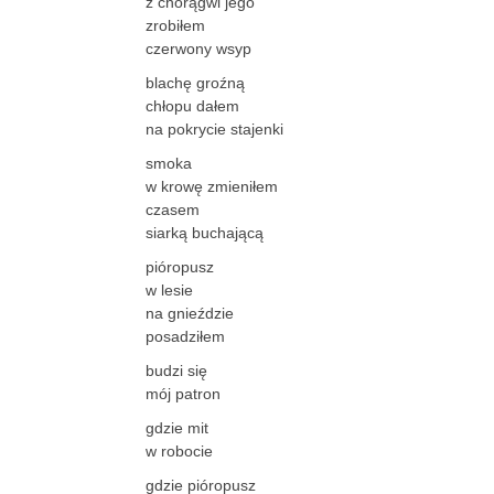
z chorągwi jego
zrobiłem
czerwony wsyp
blachę groźną
chłopu dałem
na pokrycie stajenki
smoka
w krowę zmieniłem
czasem
siarką buchającą
pióropusz
w lesie
na gnieździe
posadziłem
budzi się
mój patron
gdzie mit
w robocie
gdzie pióropusz