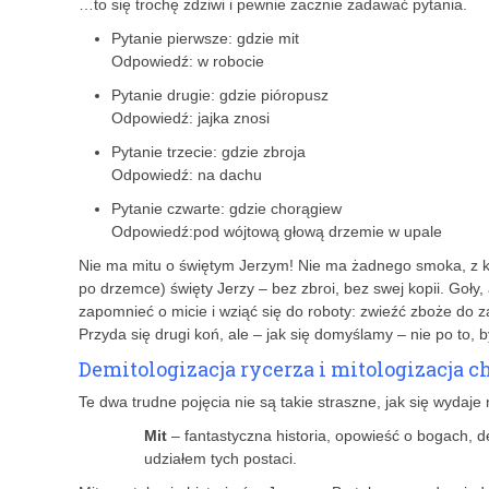
…to się trochę zdziwi i pewnie zacznie zadawać pytania.
Pytanie pierwsze: gdzie mit
Odpowiedź: w robocie
Pytanie drugie: gdzie pióropusz
Odpowiedź: jajka znosi
Pytanie trzecie: gdzie zbroja
Odpowiedź: na dachu
Pytanie czwarte: gdzie chorągiew
Odpowiedź:pod wójtową głową drzemie w upale
Nie ma mitu o świętym Jerzym! Nie ma żadnego smoka, z kt
po drzemce) święty Jerzy – bez zbroi, bez swej kopii. Goły,
zapomnieć o micie i wziąć się do roboty: zwieźć zboże do
Przyda się drugi koń, ale – jak się domyślamy – nie po to,
Demitologizacja rycerza i mitologizacja ch
Te dwa trudne pojęcia nie są takie straszne, jak się wydaj
Mit
– fantastyczna historia, opowieść o bogach,
udziałem tych postaci.