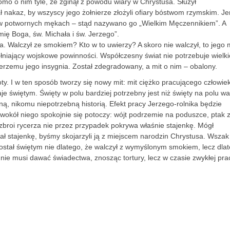
omo o nim tyle, że zginął z powodu wiary w Chrystusa. Służył
 nakaz, by wszyscy jego żołnierze złożyli ofiary bóstwom rzymskim. Je
w potwornych mękach – stąd nazywano go „Wielkim Męczennikiem”. A
imię Boga, św. Michała i św. Jerzego”.
wa. Walczył ze smokiem? Kto w to uwierzy? A skoro nie walczył, to jego
ełniający wojskowe powinności. Współczesny świat nie potrzebuje wielk
erzemu jego insygnia. Został zdegradowany, a mit o nim – obalony.
ty. I w ten sposób tworzy się nowy mit: mit ciężko pracującego człowie
e świętym. Święty w polu bardziej potrzebny jest niż święty na polu wal
ną, nikomu niepotrzebną historią. Efekt pracy Jerzego-rolnika będzie
okół niego spokojnie się potoczy: wójt podrzemie na poduszce, ptak z
 zbroi rycerza nie przez przypadek pokrywa właśnie stajenkę. Mógł
ał stajenkę, byśmy skojarzyli ją z miejscem narodzin Chrystusa. Wszak
Został świętym nie dlatego, że walczył z wymyślonym smokiem, lecz dla
nie musi dawać świadectwa, znosząc tortury, lecz w czasie zwykłej pracy