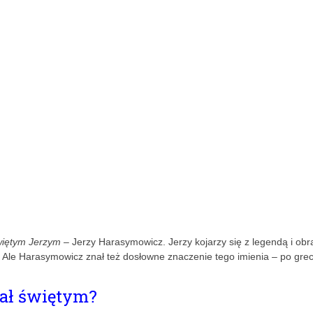
więtym Jerzym
– Jerzy Harasymowicz. Jerzy kojarzy się z legendą i ob
. Ale Harasymowicz znał też dosłowne znaczenie tego imienia – po gre
tał świętym?