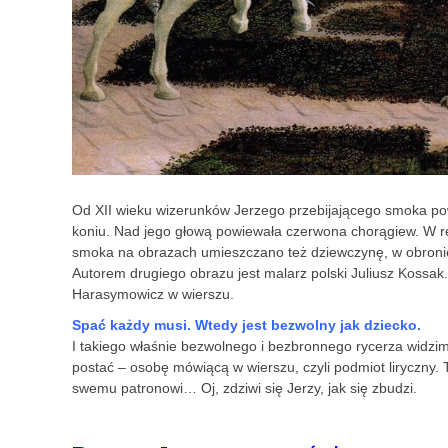
Od XII wieku wizerunków Jerzego przebijającego smoka pows
koniu. Nad jego głową powiewała czerwona chorągiew. W rę
smoka na obrazach umieszczano też dziewczynę, w obronie 
Autorem drugiego obrazu jest malarz polski Juliusz Kossak. 
Harasymowicz w wierszu.
Spać każdy musi. Wtedy jest bezwolny jak dziecko.
I takiego właśnie bezwolnego i bezbronnego rycerza widzim
postać – osobę mówiącą w wierszu, czyli podmiot liryczny. 
swemu patronowi… Oj, zdziwi się Jerzy, jak się zbudzi.