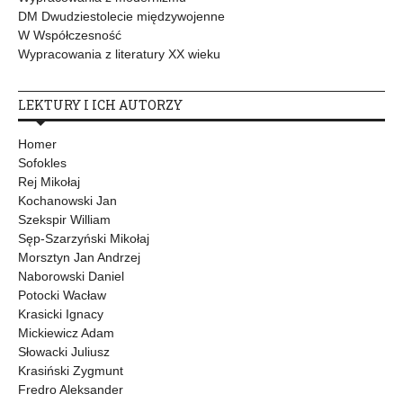
DM Dwudziestolecie międzywojenne
W Współczesność
Wypracowania z literatury XX wieku
LEKTURY I ICH AUTORZY
Homer
Sofokles
Rej Mikołaj
Kochanowski Jan
Szekspir William
Sęp-Szarzyński Mikołaj
Morsztyn Jan Andrzej
Naborowski Daniel
Potocki Wacław
Krasicki Ignacy
Mickiewicz Adam
Słowacki Juliusz
Krasiński Zygmunt
Fredro Aleksander