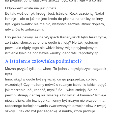
na pytanie: co to właściwie znaczy: być, co istnieje – a co nie.
Odpowiedź wcale nie jest prosta.
Bo tak: weź do ręki kredę. Jest. Istnieje. Rozkruszcie ją. Nadal
istnieje – ale to już nie jest kreda do pisania na tablicy, to inny
byt. Zgaś światło: nie ma nic, wszystko zacznie istnieć dopiero,
gdy znów to zobaczymy.
Czy jesteś pewny, że na Wyspach Kanaryjskich tętni teraz życie,
że świeci słońce, że one w ogóle istnieją? No tak, jesteśmy
pewni, ale nigdy tego nie widzieliśmy, więc przyjmujemy to
istnienie tylko na podstawie wiedzy: geografii, reportaży itp.
A istnienie człowieka po śmierci?
Można przyjąć tylko na wiarę. To jedna z największych zagadek
bytu.
Inna: skąd w ogóle byt się wziął, co go poprzedza, co było
wcześniej? Czy możemy mówić o realnym istnieniu takich pojęć
jak marzenie, ból, radość, myśli? Są – więc istnieją. Ale na
pewno istnieją inaczej niż zwierzę albo kwiat. A kamień? Istnieje
niewątpliwie, ale też jego kamienny byt niczym nie przypomina
radosnego funkcjonowania zwariowanych dowcipnisiów z twojej
szkoły… tak oto byt jest zagadką. A nauka, która próbuje