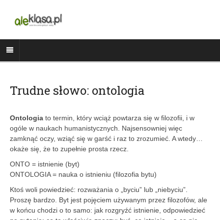
Trudne słowo: ontologia
Ontologia
to termin, który wciąż powtarza się w filozofii, i w
ogóle w naukach humanistycznych. Najsensowniej więc
zamknąć oczy, wziąć się w garść i raz to zrozumieć. A wtedy…
okaże się, że to zupełnie prosta rzecz.
ONTO = istnienie (byt)
ONTOLOGIA = nauka o istnieniu (filozofia bytu)
Ktoś woli powiedzieć: rozważania o „byciu” lub „niebyciu”.
Proszę bardzo. Byt jest pojęciem używanym przez filozofów, ale
w końcu chodzi o to samo: jak rozgryźć istnienie, odpowiedzieć