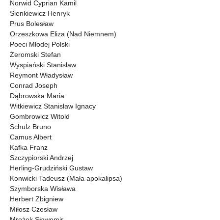
Norwid Cyprian Kamil
Sienkiewicz Henryk
Prus Bolesław
Orzeszkowa Eliza (Nad Niemnem)
Poeci Młodej Polski
Żeromski Stefan
Wyspiański Stanisław
Reymont Władysław
Conrad Joseph
Dąbrowska Maria
Witkiewicz Stanisław Ignacy
Gombrowicz Witold
Schulz Bruno
Camus Albert
Kafka Franz
Szczypiorski Andrzej
Herling-Grudziński Gustaw
Konwicki Tadeusz (Mała apokalipsa)
Szymborska Wisława
Herbert Zbigniew
Miłosz Czesław
Mrożek Sławomir