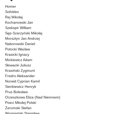
Homer
Sofokles
Rej Mikołaj
Kochanowski Jan
Szekspir William
Sęp-Szarzyński Mikołaj
Morsztyn Jan Andrzej
Naborowski Daniel
Potocki Wacław
Krasicki Ignacy
Mickiewicz Adam
Słowacki Juliusz
Krasiński Zygmunt
Fredro Aleksander
Norwid Cyprian Kamil
Sienkiewicz Henryk
Prus Bolesław
Orzeszkowa Eliza (Nad Niemnem)
Poeci Młodej Polski
Żeromski Stefan
Wyspiański Stanisław