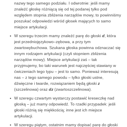
nazwy tego samego podziału. I odwrotnie: jeśli mamy
znaleźć głoskę różniącą się od tej podanej tylko pod
względem stopnia zbliżenia narządów mowy, to powinniśmy
poszukać odpowiedzi wśród głosek mających to samo
miejsce artykulacji.
W szeregu trzecim mamy znaleźć parę do głoski
d
, która
jest przedniojęzykowo–zębowa, a przy tym
zwartowybuchowa. Szukana głoska powinna odznaczać się
innym rodzajem artykulacji (czyli stopniem zbliżenia
narządów mowy). Miejsce artykulacji zaś – tak
przyjmujemy, bo taki warunek jest najczęściej stawiany w
ćwiczeniach tego typu – jest to samo. Ponieważ interesują
nas – z tego samego powodu – tylko głoski ustne,
dźwięczne i twarde, rozwiązaniem będą głoski
z
(szczelinowa) oraz
dz
(zwartoszczelinowa).
W szeregu czwartym wystarczy postawić kreseczkę nad
głoską – już mamy odpowiedź. To rzadki przypadek: jeśli
głoski różnią się miękkością; inne jest ich miejsce
artykulacji.
W szeregu piątym, ostatnim mamy dopisać parę do głoski