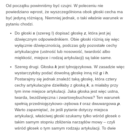
Od początku powinniśmy być czujni. W poleceniu nie
powiedziano wprost, że wyszczególniona obok głoski cecha ma
być jedyną różniącą. Niemniej jednak, o taki właśnie warunek w
pytaniu chodzi.
Do głoski
s
(szereg I) dopisać głoskę
z
, która jest jej
dźwięcznym odpowiednikiem. Obie głoski różnią się więc
wyłącznie dźwięcznością, podczas gdy pozostałe cechy
artykulacyjne (ustność lub nosowość, twardość albo
miękkość, miejsce i rodzaj artykulacji) są takie same.
Szereg drugi. Głoska
k
jest tylnojęzykowa. W zasadzie więc
wystarczyłoby podać dowolną głoskę inną niż
g
i
h
.
Postarajmy się jednak znaleźć taką głoskę, która cztery
cechy artykulacyjne dzieliłaby z głoską
k
, a miałaby przy
tym inne miejsce artykulacji. Jaka głoska jest więc ustna,
twarda, bezdźwięczna i zwartowybuchowa? Ten warunek
spełnią przedniojęzykowo–zębowa
t
oraz dwuwargowa
p
.
Warto zapamiętać, że jeśli pytanie dotyczy miejsca
artykulacji, właściwej głoski szukamy tylko wśród głosek o
takim samym stopniu zbliżenia narządów mowy – czyli
wśród głosek o tym samym rodzaju artykulacji. To dwie