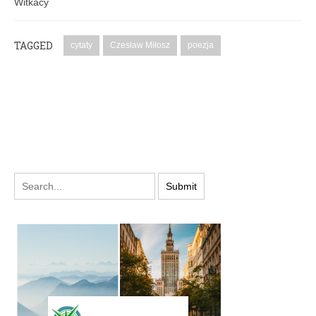
Witkacy
TAGGED
cytaty
Czesław Miłosz
poezja
PODYSKUTUJ: