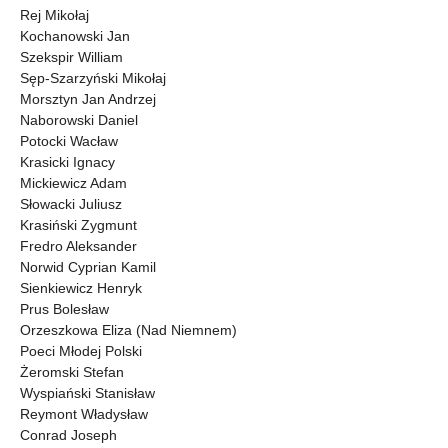
Rej Mikołaj
Kochanowski Jan
Szekspir William
Sęp-Szarzyński Mikołaj
Morsztyn Jan Andrzej
Naborowski Daniel
Potocki Wacław
Krasicki Ignacy
Mickiewicz Adam
Słowacki Juliusz
Krasiński Zygmunt
Fredro Aleksander
Norwid Cyprian Kamil
Sienkiewicz Henryk
Prus Bolesław
Orzeszkowa Eliza (Nad Niemnem)
Poeci Młodej Polski
Żeromski Stefan
Wyspiański Stanisław
Reymont Władysław
Conrad Joseph