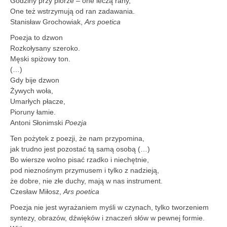
Godziny przy piórze – one leczą rany,
One też wstrzymują od ran zadawania.
Stanisław Grochowiak,
Ars poetica
Poezja to dzwon
Rozkołysany szeroko.
Męski spiżowy ton.
(…)
Gdy bije dzwon
Żywych woła,
Umarłych płacze,
Pioruny łamie.
Antoni Słonimski
Poezja
Ten pożytek z poezji, że nam przypomina,
jak trudno jest pozostać tą samą osobą (…)
Bo wiersze wolno pisać rzadko i niechętnie,
pod nieznośnym przymusem i tylko z nadzieją,
że dobre, nie złe duchy, mają w nas instrument.
Czesław Miłosz,
Ars poetica
Poezja nie jest wyrażaniem myśli w czynach, tylko tworzeniem
syntezy, obrazów, dźwięków i znaczeń słów w pewnej formie.