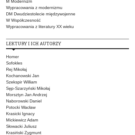
M Modernizm
Wypracowania z modernizmu
DM Dwudziestolecie międzywojenne
W Współczesność
Wypracowania z literatury XX wieku
LEKTURY I ICH AUTORZY
Homer
Sofokles
Rej Mikołaj
Kochanowski Jan
Szekspir William
Sęp-Szarzyński Mikołaj
Morsztyn Jan Andrzej
Naborowski Daniel
Potocki Wacław
Krasicki Ignacy
Mickiewicz Adam
Słowacki Juliusz
Krasiński Zygmunt