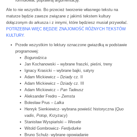
formułować poprawną argumentację.
Ale to nie wszystko. Bo przecież tworzenie własnego tekstu na
maturze będzie zawsze
związane z jakimś tekstem kultury
dołączonym do arkusza i z innymi, które będziesz musiał
przywołać.
POTRZEBNA WIĘC BĘDZIE ZNAJOMOŚĆ RÓŻNYCH TEKSTÓW
KULTURY
.
Przede wszystkim to lektury oznaczone gwiazdką w podstawie
programowej:
Bogurodzica
Jan Kochanowski – wybrane fraszki, pieśni, treny
Ignacy Krasicki – wybrane bajki, satyry
Adam Mickiewicz –
Dziady
cz. II
Adam Mickiewicz –
Dziady
cz. III
Adam Mickiewicz –
Pan Tadeusz
Aleksander Fredro –
Zemsta
Bolesław Prus –
Lalka
Henryk Sienkiewicz- wybrana powieść historyczna (
Quo
vadis
,
Potop
,
Krzyżacy
)
Stanisław Wyspiański –
Wesele
Witold Gombrowicz-
Ferdydurke
Bruno Schulz- wybrane opowiadanie