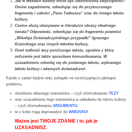
Jak w tekstach kultury może być uwznioślona zwyczajność?
Omów zagadnienie, odwołując się do przytoczonego
fragmentu i całości „Pana Tadeusza” oraz do innego tekstu
kultury.
Czemu służą ukazywane w literaturze obrazy idealnego
świata? Odpowiedz, odwołując się do fragmentu powieści
„
Mikołaja Doświadczyńskiego przypadki” Ignacego
Krasickiego oraz innych tekstów kultury.
Oceń trafność tezy poniższego tekstu, zgodnie z która
milczenie jest także sposobem komunikowania. W
uzasadnieniu odwołaj się do podanego tekstu, wybranego
tekstu kultury i własnych doświadczeń.
Każde z zadań będzie więc polegało na rozstrzygnięciu jakiegoś
problemu,
określeniu własnego stanowiska – czyli sformułowaniu
TEZY
oraz uzasadnieniu tego stanowiska w odwołaniu do tekstu kultury
– czyli sformułowaniu
ARGUMENTU
,
te z kolei mają doprowadzić do
WNIOSKU
!
Ważne jest TWOJE ZDANIE i to, jak je
UZASADNISZ.