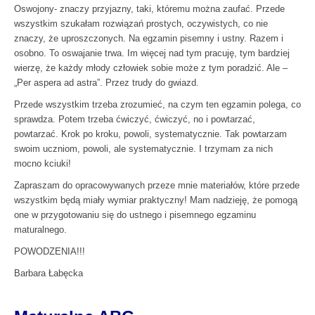
Oswojony- znaczy przyjazny, taki, któremu można zaufać. Przede
wszystkim szukałam rozwiązań prostych, oczywistych, co nie
znaczy, że uproszczonych. Na egzamin pisemny i ustny. Razem i
osobno. To oswajanie trwa. Im więcej nad tym pracuję, tym bardziej
wierzę, że każdy młody człowiek sobie może z tym poradzić. Ale –
„Per aspera ad astra”. Przez trudy do gwiazd.
Przede wszystkim trzeba zrozumieć, na czym ten egzamin polega, co
sprawdza. Potem trzeba ćwiczyć, ćwiczyć, no i powtarzać,
powtarzać. Krok po kroku, powoli, systematycznie. Tak powtarzam
swoim uczniom, powoli, ale systematycznie. I trzymam za nich
mocno kciuki!
Zapraszam do opracowywanych przeze mnie materiałów, które przede
wszystkim będą miały wymiar praktyczny! Mam nadzieję, że pomogą
one w przygotowaniu się do ustnego i pisemnego egzaminu
maturalnego.
POWODZENIA!!!
Barbara Łabęcka