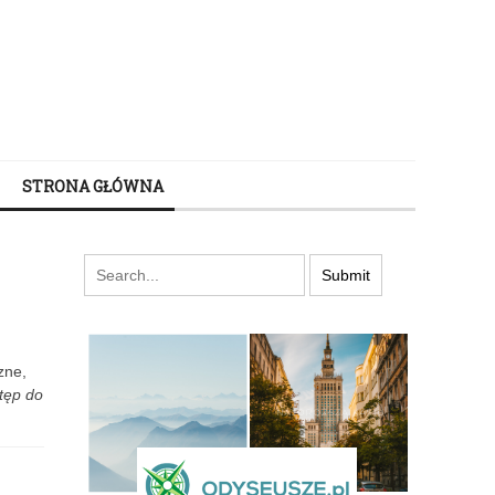
STRONA GŁÓWNA
zne,
tęp do