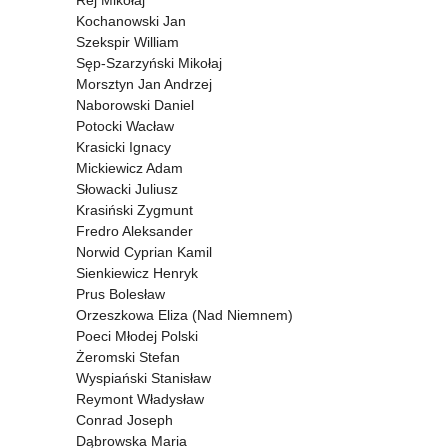
Rej Mikołaj
Kochanowski Jan
Szekspir William
Sęp-Szarzyński Mikołaj
Morsztyn Jan Andrzej
Naborowski Daniel
Potocki Wacław
Krasicki Ignacy
Mickiewicz Adam
Słowacki Juliusz
Krasiński Zygmunt
Fredro Aleksander
Norwid Cyprian Kamil
Sienkiewicz Henryk
Prus Bolesław
Orzeszkowa Eliza (Nad Niemnem)
Poeci Młodej Polski
Żeromski Stefan
Wyspiański Stanisław
Reymont Władysław
Conrad Joseph
Dąbrowska Maria