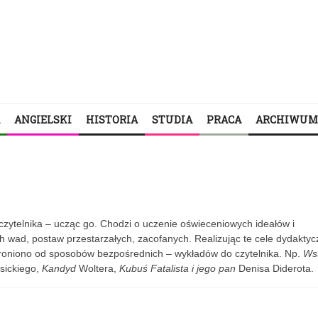
ANGIELSKI
HISTORIA
STUDIA
PRACA
ARCHIWUM
 i czytelnika – ucząc go. Chodzi o uczenie oświeceniowych ideałów i
h wad, postaw przestarzałych, zacofanych. Realizując te cele dydaktyc
troniono od sposobów bezpośrednich – wykładów do czytelnika. Np.
Ws
sickiego,
Kandyd
Woltera,
Kubuś Fatalista i jego pan
Denisa Diderota.