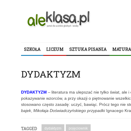
SZKOŁA
LICEUM
SZTUKA PISANIA
MATURA
DYDAKTYZM
DYDAKTYZM
– literatura ma ulepszać nie tylko świat, ale
pokazywanie wzorców, a przy okazji o piętnowanie wszelkic
stosowano często zasadę: uczyć, bawiąc. Prócz tego nie s
bajek
,
Mikołaja Doświadczyńskiego przypadki
Ignacego Kra
TAGGED
dydaktyzm
pojęciownik