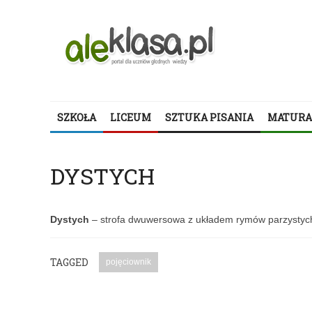
SZKOŁA
LICEUM
SZTUKA PISANIA
MATURA
DYSTYCH
Dystych
– strofa dwuwersowa z układem rymów parzystych
TAGGED
pojęciownik