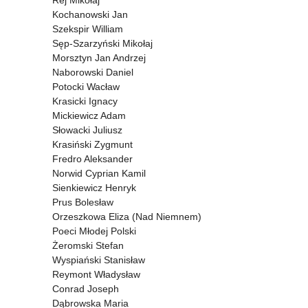
Rej Mikołaj
Kochanowski Jan
Szekspir William
Sęp-Szarzyński Mikołaj
Morsztyn Jan Andrzej
Naborowski Daniel
Potocki Wacław
Krasicki Ignacy
Mickiewicz Adam
Słowacki Juliusz
Krasiński Zygmunt
Fredro Aleksander
Norwid Cyprian Kamil
Sienkiewicz Henryk
Prus Bolesław
Orzeszkowa Eliza (Nad Niemnem)
Poeci Młodej Polski
Żeromski Stefan
Wyspiański Stanisław
Reymont Władysław
Conrad Joseph
Dąbrowska Maria