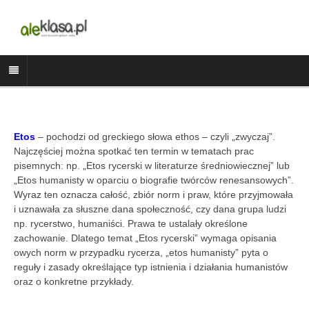
Etos
– pochodzi od greckiego słowa ethos – czyli „zwyczaj”.
Najczęściej można spotkać ten termin w tematach prac
pisemnych: np. „Etos rycerski w literaturze średniowiecznej” lub
„Etos humanisty w oparciu o biografie twórców renesansowych”.
Wyraz ten oznacza całość, zbiór norm i praw, które przyjmowała
i uznawała za słuszne dana społeczność, czy dana grupa ludzi
np. rycerstwo, humaniści. Prawa te ustalały określone
zachowanie. Dlatego temat „Etos rycerski” wymaga opisania
owych norm w przypadku rycerza, „etos humanisty” pyta o
reguły i zasady określające typ istnienia i działania humanistów
oraz o konkretne przykłady.