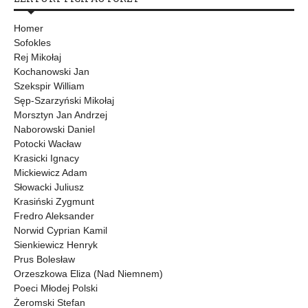
Homer
Sofokles
Rej Mikołaj
Kochanowski Jan
Szekspir William
Sęp-Szarzyński Mikołaj
Morsztyn Jan Andrzej
Naborowski Daniel
Potocki Wacław
Krasicki Ignacy
Mickiewicz Adam
Słowacki Juliusz
Krasiński Zygmunt
Fredro Aleksander
Norwid Cyprian Kamil
Sienkiewicz Henryk
Prus Bolesław
Orzeszkowa Eliza (Nad Niemnem)
Poeci Młodej Polski
Żeromski Stefan