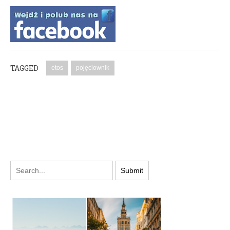
TAGGED
etos
pojęciownik
PODYSKUTUJ: