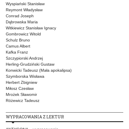
Wyspiański Stanisław
Reymont Władysław
Conrad Joseph
Dąbrowska Maria
Witkiewicz Stanisław Ignacy
Gombrowicz Witold
Schulz Bruno
Camus Albert
Kafka Franz
Szczypiorski Andrzej
Herling-Grudziński Gustaw
Konwicki Tadeusz (Mała apokalipsa)
Szymborska Wisława
Herbert Zbigniew
Miłosz Czesław
Mrożek Sławomir
Różewicz Tadeusz
WYPRACOWANIA Z LEKTUR