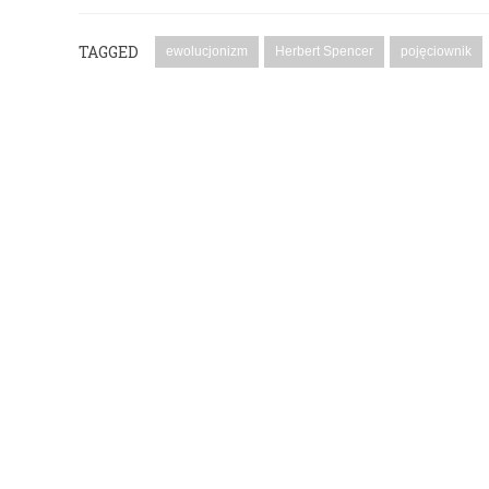
TAGGED
ewolucjonizm
Herbert Spencer
pojęciownik
PODYSKUTUJ: