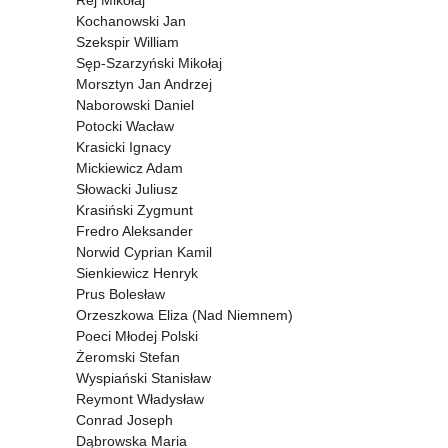
Rej Mikołaj
Kochanowski Jan
Szekspir William
Sęp-Szarzyński Mikołaj
Morsztyn Jan Andrzej
Naborowski Daniel
Potocki Wacław
Krasicki Ignacy
Mickiewicz Adam
Słowacki Juliusz
Krasiński Zygmunt
Fredro Aleksander
Norwid Cyprian Kamil
Sienkiewicz Henryk
Prus Bolesław
Orzeszkowa Eliza (Nad Niemnem)
Poeci Młodej Polski
Żeromski Stefan
Wyspiański Stanisław
Reymont Władysław
Conrad Joseph
Dąbrowska Maria