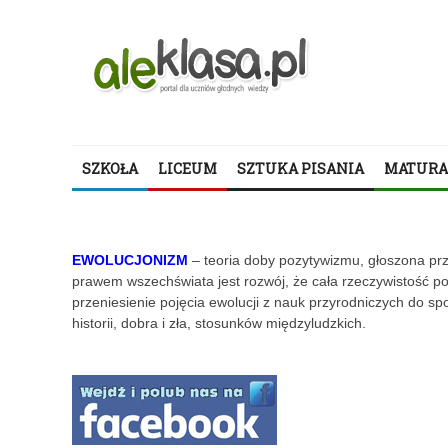
SZKOŁA
LICEUM
SZTUKA PISANIA
MATURA
EWOLUCJONIZM
– teoria doby pozytywizmu, głoszona p
prawem wszechświata jest rozwój, że cała rzeczywistość pod
przeniesienie pojęcia ewolucji z nauk przyrodniczych do sp
historii, dobra i zła, stosunków międzyludzkich.