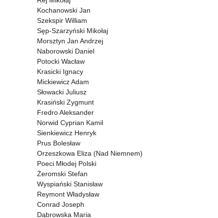
Rej Mikołaj
Kochanowski Jan
Szekspir William
Sęp-Szarzyński Mikołaj
Morsztyn Jan Andrzej
Naborowski Daniel
Potocki Wacław
Krasicki Ignacy
Mickiewicz Adam
Słowacki Juliusz
Krasiński Zygmunt
Fredro Aleksander
Norwid Cyprian Kamil
Sienkiewicz Henryk
Prus Bolesław
Orzeszkowa Eliza (Nad Niemnem)
Poeci Młodej Polski
Żeromski Stefan
Wyspiański Stanisław
Reymont Władysław
Conrad Joseph
Dąbrowska Maria