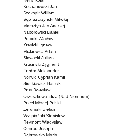
Rej Mikołaj
Kochanowski Jan
Szekspir William
Sęp-Szarzyński Mikołaj
Morsztyn Jan Andrzej
Naborowski Daniel
Potocki Wacław
Krasicki Ignacy
Mickiewicz Adam
Słowacki Juliusz
Krasiński Zygmunt
Fredro Aleksander
Norwid Cyprian Kamil
Sienkiewicz Henryk
Prus Bolesław
Orzeszkowa Eliza (Nad Niemnem)
Poeci Młodej Polski
Żeromski Stefan
Wyspiański Stanisław
Reymont Władysław
Conrad Joseph
Dąbrowska Maria