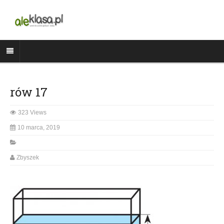
rów 17
323 Views
10 marca, 2019
Zbyszek