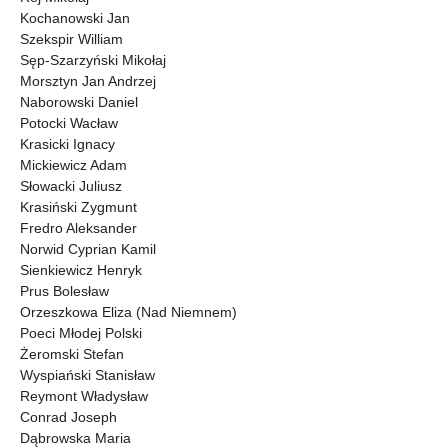
Kochanowski Jan
Szekspir William
Sęp-Szarzyński Mikołaj
Morsztyn Jan Andrzej
Naborowski Daniel
Potocki Wacław
Krasicki Ignacy
Mickiewicz Adam
Słowacki Juliusz
Krasiński Zygmunt
Fredro Aleksander
Norwid Cyprian Kamil
Sienkiewicz Henryk
Prus Bolesław
Orzeszkowa Eliza (Nad Niemnem)
Poeci Młodej Polski
Żeromski Stefan
Wyspiański Stanisław
Reymont Władysław
Conrad Joseph
Dąbrowska Maria