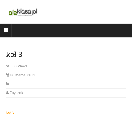
koł 3
300 Views
08 marca, 2019
Zbyszek
koł 3