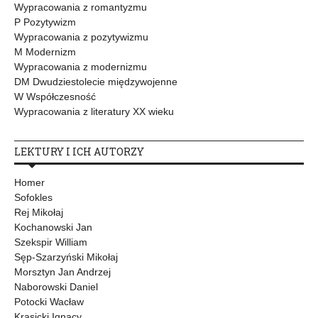
Wypracowania z romantyzmu
P Pozytywizm
Wypracowania z pozytywizmu
M Modernizm
Wypracowania z modernizmu
DM Dwudziestolecie międzywojenne
W Współczesność
Wypracowania z literatury XX wieku
LEKTURY I ICH AUTORZY
Homer
Sofokles
Rej Mikołaj
Kochanowski Jan
Szekspir William
Sęp-Szarzyński Mikołaj
Morsztyn Jan Andrzej
Naborowski Daniel
Potocki Wacław
Krasicki Ignacy