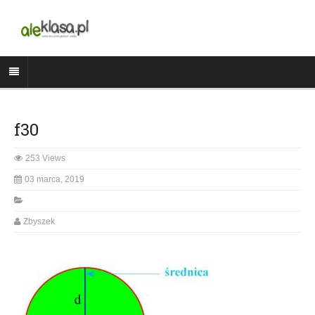
f30
253 Views
03 marca, 2019
Zbyszek