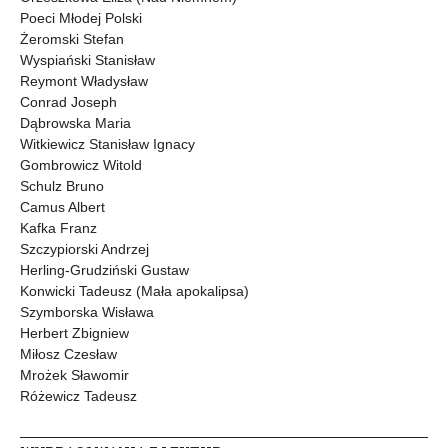
Poeci Młodej Polski
Żeromski Stefan
Wyspiański Stanisław
Reymont Władysław
Conrad Joseph
Dąbrowska Maria
Witkiewicz Stanisław Ignacy
Gombrowicz Witold
Schulz Bruno
Camus Albert
Kafka Franz
Szczypiorski Andrzej
Herling-Grudziński Gustaw
Konwicki Tadeusz (Mała apokalipsa)
Szymborska Wisława
Herbert Zbigniew
Miłosz Czesław
Mrożek Sławomir
Różewicz Tadeusz