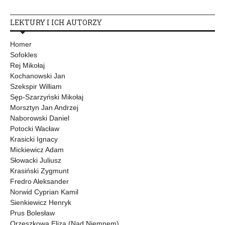
LEKTURY I ICH AUTORZY
Homer
Sofokles
Rej Mikołaj
Kochanowski Jan
Szekspir William
Sęp-Szarzyński Mikołaj
Morsztyn Jan Andrzej
Naborowski Daniel
Potocki Wacław
Krasicki Ignacy
Mickiewicz Adam
Słowacki Juliusz
Krasiński Zygmunt
Fredro Aleksander
Norwid Cyprian Kamil
Sienkiewicz Henryk
Prus Bolesław
Orzeszkowa Eliza (Nad Niemnem)