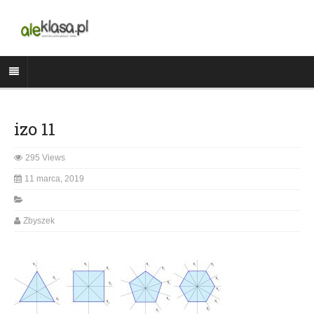
izo 11
295 Views
11 marca, 2019
Zbyszek