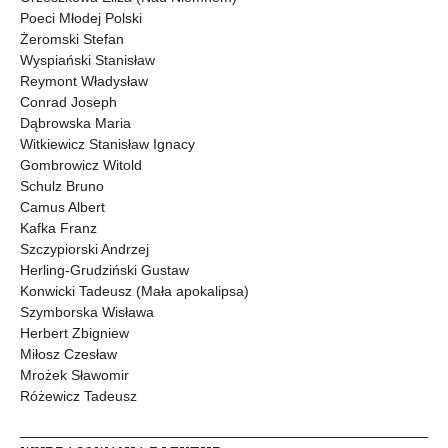
Poeci Młodej Polski
Żeromski Stefan
Wyspiański Stanisław
Reymont Władysław
Conrad Joseph
Dąbrowska Maria
Witkiewicz Stanisław Ignacy
Gombrowicz Witold
Schulz Bruno
Camus Albert
Kafka Franz
Szczypiorski Andrzej
Herling-Grudziński Gustaw
Konwicki Tadeusz (Mała apokalipsa)
Szymborska Wisława
Herbert Zbigniew
Miłosz Czesław
Mrożek Sławomir
Różewicz Tadeusz