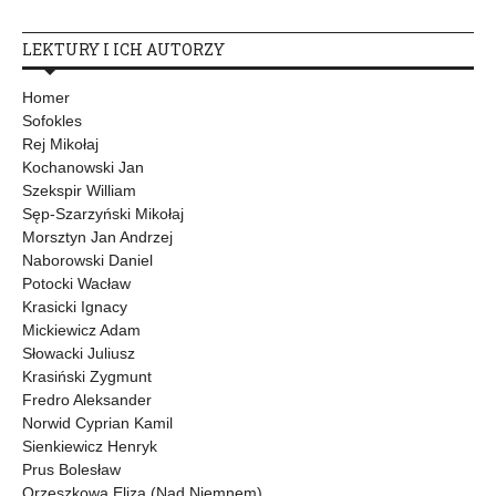
LEKTURY I ICH AUTORZY
Homer
Sofokles
Rej Mikołaj
Kochanowski Jan
Szekspir William
Sęp-Szarzyński Mikołaj
Morsztyn Jan Andrzej
Naborowski Daniel
Potocki Wacław
Krasicki Ignacy
Mickiewicz Adam
Słowacki Juliusz
Krasiński Zygmunt
Fredro Aleksander
Norwid Cyprian Kamil
Sienkiewicz Henryk
Prus Bolesław
Orzeszkowa Eliza (Nad Niemnem)