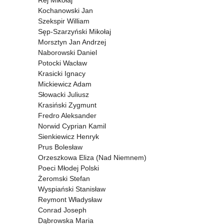
Rej Mikołaj
Kochanowski Jan
Szekspir William
Sęp-Szarzyński Mikołaj
Morsztyn Jan Andrzej
Naborowski Daniel
Potocki Wacław
Krasicki Ignacy
Mickiewicz Adam
Słowacki Juliusz
Krasiński Zygmunt
Fredro Aleksander
Norwid Cyprian Kamil
Sienkiewicz Henryk
Prus Bolesław
Orzeszkowa Eliza (Nad Niemnem)
Poeci Młodej Polski
Żeromski Stefan
Wyspiański Stanisław
Reymont Władysław
Conrad Joseph
Dąbrowska Maria