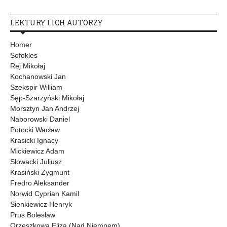
LEKTURY I ICH AUTORZY
Homer
Sofokles
Rej Mikołaj
Kochanowski Jan
Szekspir William
Sęp-Szarzyński Mikołaj
Morsztyn Jan Andrzej
Naborowski Daniel
Potocki Wacław
Krasicki Ignacy
Mickiewicz Adam
Słowacki Juliusz
Krasiński Zygmunt
Fredro Aleksander
Norwid Cyprian Kamil
Sienkiewicz Henryk
Prus Bolesław
Orzeszkowa Eliza (Nad Niemnem)