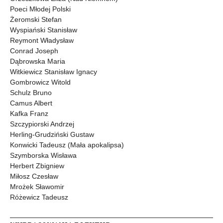
Poeci Młodej Polski
Żeromski Stefan
Wyspiański Stanisław
Reymont Władysław
Conrad Joseph
Dąbrowska Maria
Witkiewicz Stanisław Ignacy
Gombrowicz Witold
Schulz Bruno
Camus Albert
Kafka Franz
Szczypiorski Andrzej
Herling-Grudziński Gustaw
Konwicki Tadeusz (Mała apokalipsa)
Szymborska Wisława
Herbert Zbigniew
Miłosz Czesław
Mrożek Sławomir
Różewicz Tadeusz