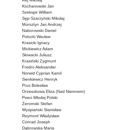
Rej Mikołaj
Kochanowski Jan
Szekspir William
Sęp-Szarzyński Mikołaj
Morsztyn Jan Andrzej
Naborowski Daniel
Potocki Wacław
Krasicki Ignacy
Mickiewicz Adam
Słowacki Juliusz
Krasiński Zygmunt
Fredro Aleksander
Norwid Cyprian Kamil
Sienkiewicz Henryk
Prus Bolesław
Orzeszkowa Eliza (Nad Niemnem)
Poeci Młodej Polski
Żeromski Stefan
Wyspiański Stanisław
Reymont Władysław
Conrad Joseph
Dąbrowska Maria