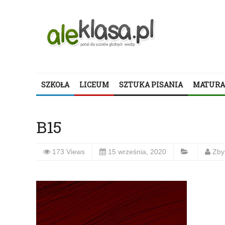
SZKOŁA
LICEUM
SZTUKA PISANIA
MATURA
B15
173 Views
15 września, 2020
Zby