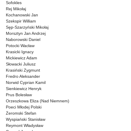
Sofokles
Rej Mikołaj
Kochanowski Jan
Szekspir William
Sęp-Szarzyński Mikołaj
Morsztyn Jan Andrzej
Naborowski Daniel
Potocki Wacław
Krasicki Ignacy
Mickiewicz Adam
Słowacki Juliusz
Krasiński Zygmunt
Fredro Aleksander
Norwid Cyprian Kamil
Sienkiewicz Henryk
Prus Bolesław
Orzeszkowa Eliza (Nad Niemnem)
Poeci Młodej Polski
Żeromski Stefan
Wyspiański Stanisław
Reymont Władysław