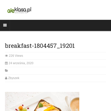
breakfast-1804457_19201
226 Views
24 września, 2020
Zbyszek