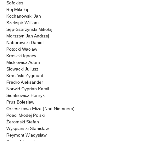
Sofokles
Rej Mikołaj
Kochanowski Jan
Szekspir William
Sęp-Szarzyński Mikołaj
Morsztyn Jan Andrzej
Naborowski Daniel
Potocki Wacław
Krasicki Ignacy
Mickiewicz Adam
Słowacki Juliusz
Krasiński Zygmunt
Fredro Aleksander
Norwid Cyprian Kamil
Sienkiewicz Henryk
Prus Bolesław
Orzeszkowa Eliza (Nad Niemnem)
Poeci Młodej Polski
Żeromski Stefan
Wyspiański Stanisław
Reymont Władysław