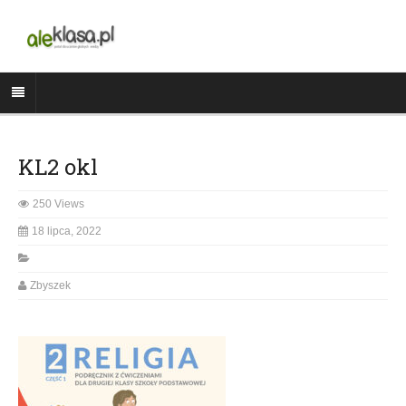
KL2 okl
250 Views
18 lipca, 2022
Zbyszek