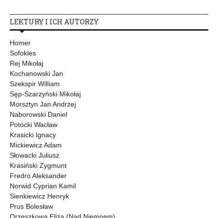
LEKTURY I ICH AUTORZY
Homer
Sofokles
Rej Mikołaj
Kochanowski Jan
Szekspir William
Sęp-Szarzyński Mikołaj
Morsztyn Jan Andrzej
Naborowski Daniel
Potocki Wacław
Krasicki Ignacy
Mickiewicz Adam
Słowacki Juliusz
Krasiński Zygmunt
Fredro Aleksander
Norwid Cyprian Kamil
Sienkiewicz Henryk
Prus Bolesław
Orzeszkowa Eliza (Nad Niemnem)