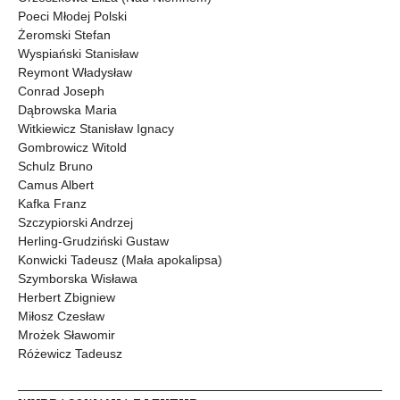
Poeci Młodej Polski
Żeromski Stefan
Wyspiański Stanisław
Reymont Władysław
Conrad Joseph
Dąbrowska Maria
Witkiewicz Stanisław Ignacy
Gombrowicz Witold
Schulz Bruno
Camus Albert
Kafka Franz
Szczypiorski Andrzej
Herling-Grudziński Gustaw
Konwicki Tadeusz (Mała apokalipsa)
Szymborska Wisława
Herbert Zbigniew
Miłosz Czesław
Mrożek Sławomir
Różewicz Tadeusz