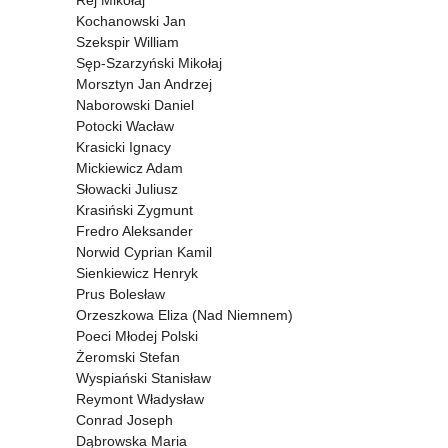
Rej Mikołaj
Kochanowski Jan
Szekspir William
Sęp-Szarzyński Mikołaj
Morsztyn Jan Andrzej
Naborowski Daniel
Potocki Wacław
Krasicki Ignacy
Mickiewicz Adam
Słowacki Juliusz
Krasiński Zygmunt
Fredro Aleksander
Norwid Cyprian Kamil
Sienkiewicz Henryk
Prus Bolesław
Orzeszkowa Eliza (Nad Niemnem)
Poeci Młodej Polski
Żeromski Stefan
Wyspiański Stanisław
Reymont Władysław
Conrad Joseph
Dąbrowska Maria