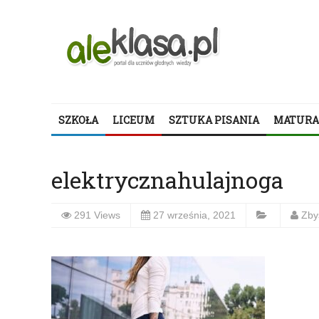
SZKOŁA
LICEUM
SZTUKA PISANIA
MATURA
elektrycznahulajnoga
291 Views
27 września, 2021
Zby