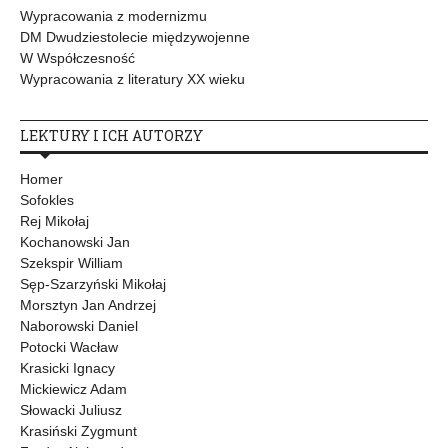
Wypracowania z modernizmu
DM Dwudziestolecie międzywojenne
W Współczesność
Wypracowania z literatury XX wieku
LEKTURY I ICH AUTORZY
Homer
Sofokles
Rej Mikołaj
Kochanowski Jan
Szekspir William
Sęp-Szarzyński Mikołaj
Morsztyn Jan Andrzej
Naborowski Daniel
Potocki Wacław
Krasicki Ignacy
Mickiewicz Adam
Słowacki Juliusz
Krasiński Zygmunt