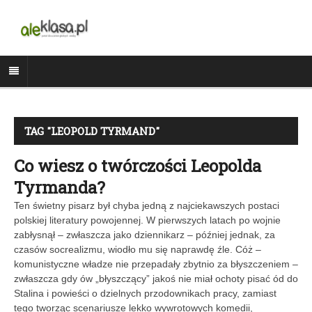
TAG "LEOPOLD TYRMAND"
Co wiesz o twórczości Leopolda
Tyrmanda?
Ten świetny pisarz był chyba jedną z najciekawszych postaci
polskiej literatury powojennej. W pierwszych latach po wojnie
zabłysnął – zwłaszcza jako dziennikarz – później jednak, za
czasów socrealizmu, wiodło mu się naprawdę źle. Cóż –
komunistyczne władze nie przepadały zbytnio za błyszczeniem –
zwłaszcza gdy ów „błyszczący” jakoś nie miał ochoty pisać ód do
Stalina i powieści o dzielnych przodownikach pracy, zamiast
tego tworząc scenariusze lekko wywrotowych komedii,