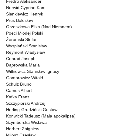
Fredro Aleksander
Norwid Cyprian Kamil
Sienkiewicz Henryk
Prus Bolesław
Orzeszkowa Eliza (Nad Niemnem)
Poeci Młodej Polski
Żeromski Stefan
Wyspiański Stanisław
Reymont Władysław
Conrad Joseph
Dąbrowska Maria
Witkiewicz Stanisław Ignacy
Gombrowicz Witold
Schulz Bruno
Camus Albert
Kafka Franz
Szczypiorski Andrzej
Herling-Grudziński Gustaw
Konwicki Tadeusz (Mała apokalipsa)
Szymborska Wisława
Herbert Zbigniew
Miłosz Czesław