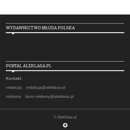
WYDAWNICTWO MŁODA POLSKA
PORTAL ALEKLASA.PL
Kontakt
redakcja: redakcja@aleklasa.pl
reklama: biuro.reklamy@aleklasa.pl
© AleKlasa.pl