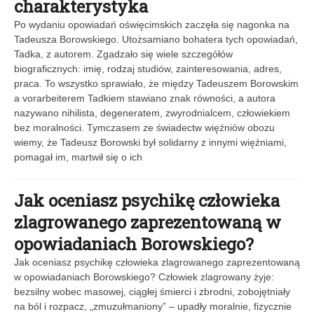
charakterystyka
Po wydaniu opowiadań oświęcimskich zaczęła się nagonka na
Tadeusza Borowskiego. Utożsamiano bohatera tych opowiadań,
Tadka, z autorem. Zgadzało się wiele szczegółów
biograficznych: imię, rodzaj studiów, zainteresowania, adres,
praca. To wszystko sprawiało, że między Tadeuszem Borowskim
a vorarbeiterem Tadkiem stawiano znak równości, a autora
nazywano nihilista, degeneratem, zwyrodnialcem, człowiekiem
bez moralności. Tymczasem ze świadectw więźniów obozu
wiemy, że Tadeusz Borowski był solidarny z innymi więźniami,
pomagał im, martwił się o ich
Jak oceniasz psychikę człowieka
zlagrowanego zaprezentowaną w
opowiadaniach Borowskiego?
Jak oceniasz psychikę człowieka zlagrowanego zaprezentowaną
w opowiadaniach Borowskiego? Człowiek zlagrowany żyje:
bezsilny wobec masowej, ciągłej śmierci i zbrodni, zobojętniały
na ból i rozpacz, „zmuzułmaniony” – upadły moralnie, fizycznie