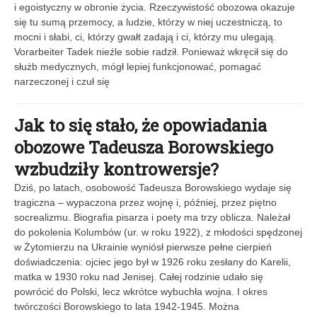
i egoistyczny w obronie życia. Rzeczywistość obozowa okazuje
się tu sumą przemocy, a ludzie, którzy w niej uczestniczą, to
mocni i słabi, ci, którzy gwałt zadają i ci, którzy mu ulegają.
Vorarbeiter Tadek nieźle sobie radził. Ponieważ wkręcił się do
służb medycznych, mógł lepiej funkcjonować, pomagać
narzeczonej i czuł się
Jak to się stało, że opowiadania
obozowe Tadeusza Borowskiego
wzbudziły kontrowersje?
Dziś, po latach, osobowość Tadeusza Borowskiego wydaje się
tragiczna – wypaczona przez wojnę i, później, przez piętno
socrealizmu. Biografia pisarza i poety ma trzy oblicza. Należał
do pokolenia Kolumbów (ur. w roku 1922), z młodości spędzonej
w Żytomierzu na Ukrainie wyniósł pierwsze pełne cierpień
doświadczenia: ojciec jego był w 1926 roku zesłany do Karelii,
matka w 1930 roku nad Jenisej. Całej rodzinie udało się
powrócić do Polski, lecz wkrótce wybuchła wojna. I okres
twórczości Borowskiego to lata 1942-1945. Można