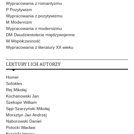
Wypracowania z romantyzmu
P Pozytywizm
Wypracowania z pozytywizmu
M Modernizm
Wypracowania z modernizmu
DM Dwudziestolecie międzywojenne
W Współczesność
Wypracowania z literatury XX wieku
LEKTURY I ICH AUTORZY
Homer
Sofokles
Rej Mikołaj
Kochanowski Jan
Szekspir William
Sęp-Szarzyński Mikołaj
Morsztyn Jan Andrzej
Naborowski Daniel
Potocki Wacław
Krasicki Ignacy