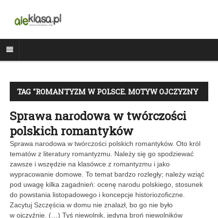
TAG "ROMANTYZM W POLSCE. MOTYW OJCZYZNY
W LITERATURZE"
Sprawa narodowa w twórczości
polskich romantyków
Sprawa narodowa w twórczości polskich romantyków. Oto król
tematów z literatury romantyzmu. Należy się go spodziewać
zawsze i wszędzie na klasówce z romantyzmu i jako
wypracowanie domowe. To temat bardzo rozległy; należy wziąć
pod uwagę kilka zagadnień: ocenę narodu polskiego, stosunek
do powstania listopadowego i koncepcje historiozoficzne.
Zacytuj Szczęścia w domu nie znalazł, bo go nie było
w ojczyźnie. (…) Tyś niewolnik, jedyna broń niewolników