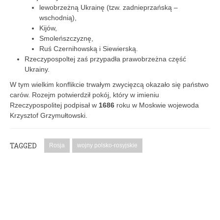
lewobrzeżną Ukrainę (tzw. zadnieprzańską –
wschodnią),
Kijów,
Smoleńszczyznę,
Ruś Czernihowską i Siewierską.
Rzeczypospoltej zaś przypadła prawobrzeżna część
Ukrainy.
W tym wielkim konflikcie trwałym zwycięzcą okazało się państwo
carów. Rozejm potwierdził pokój, który w imieniu
Rzeczypospolitej podpisał w
1686
roku w Moskwie wojewoda
Krzysztof Grzymułtowski.
TAGGED
Rosja
wojny polsko-rosyjskie
PODYSKUTUJ: