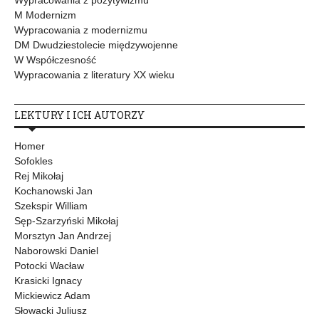
M Modernizm
Wypracowania z modernizmu
DM Dwudziestolecie międzywojenne
W Współczesność
Wypracowania z literatury XX wieku
LEKTURY I ICH AUTORZY
Homer
Sofokles
Rej Mikołaj
Kochanowski Jan
Szekspir William
Sęp-Szarzyński Mikołaj
Morsztyn Jan Andrzej
Naborowski Daniel
Potocki Wacław
Krasicki Ignacy
Mickiewicz Adam
Słowacki Juliusz