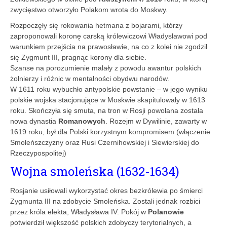
zwycięstwo otworzyło Polakom wrota do Moskwy.
Rozpoczęły się rokowania hetmana z bojarami, którzy
zaproponowali koronę carską królewiczowi Władysławowi pod
warunkiem przejścia na prawosławie, na co z kolei nie zgodził
się Zygmunt III, pragnąc korony dla siebie.
Szanse na porozumienie malały z powodu awantur polskich
żołnierzy i różnic w mentalności obydwu narodów.
W 1611 roku wybuchło antypolskie powstanie – w jego wyniku
polskie wojska stacjonujące w Moskwie skapitulowały w 1613
roku. Skończyła się smuta, na tron w Rosji powołana została
nowa dynastia
Romanowych
. Rozejm w Dywilinie, zawarty w
1619 roku, był dla Polski korzystnym kompromisem (włączenie
Smoleńszczyzny oraz Rusi Czernihowskiej i Siewierskiej do
Rzeczypospolitej)
Wojna smoleńska (1632-1634)
Rosjanie usiłowali wykorzystać okres bezkrólewia po śmierci
Zygmunta III na zdobycie Smoleńska. Zostali jednak rozbici
przez króla elekta, Władysława IV. Pokój w
Polanowie
potwierdził większość polskich zdobyczy terytorialnych, a