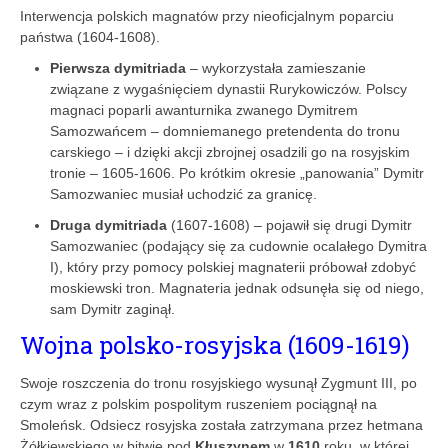
Interwencja polskich magnatów przy nieoficjalnym poparciu
państwa (1604-1608).
Pierwsza dymitriada
– wykorzystała zamieszanie
związane z wygaśnięciem dynastii Rurykowiczów. Polscy
magnaci poparli awanturnika zwanego Dymitrem
Samozwańcem – domniemanego pretendenta do tronu
carskiego – i dzięki akcji zbrojnej osadzili go na rosyjskim
tronie – 1605-1606. Po krótkim okresie „panowania” Dymitr
Samozwaniec musiał uchodzić za granicę.
Druga dymitriada
(1607-1608) – pojawił się drugi Dymitr
Samozwaniec (podający się za cudownie ocalałego Dymitra
I), który przy pomocy polskiej magnaterii próbował zdobyć
moskiewski tron. Magnateria jednak odsunęła się od niego,
sam Dymitr zaginął.
Wojna polsko-rosyjska (1609-1619)
Swoje roszczenia do tronu rosyjskiego wysunął Zygmunt III, po
czym wraz z polskim pospolitym ruszeniem pociągnął na
Smoleńsk. Odsiecz rosyjska została zatrzymana przez hetmana
Żółkiewskiego w bitwie pod
Kłuszynem
w
1610
roku, w której