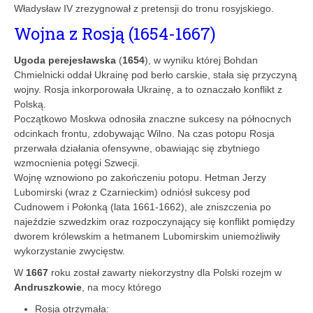
Władysław IV zrezygnował z pretensji do tronu rosyjskiego.
Wojna z Rosją (1654-1667)
Ugoda perejesławska
(
1654
), w wyniku której Bohdan
Chmielnicki oddał Ukrainę pod berło carskie, stała się przyczyną
wojny. Rosja inkorporowała Ukrainę, a to oznaczało konflikt z
Polską.
Początkowo Moskwa odnosiła znaczne sukcesy na północnych
odcinkach frontu, zdobywając Wilno. Na czas potopu Rosja
przerwała działania ofensywne, obawiając się zbytniego
wzmocnienia potęgi Szwecji.
Wojnę wznowiono po zakończeniu potopu. Hetman Jerzy
Lubomirski (wraz z Czarnieckim) odniósł sukcesy pod
Cudnowem i Połonką (lata 1661-1662), ale zniszczenia po
najeździe szwedzkim oraz rozpoczynający się konflikt pomiędzy
dworem królewskim a hetmanem Lubomirskim uniemożliwiły
wykorzystanie zwycięstw.
W
1667
roku został zawarty niekorzystny dla Polski rozejm w
Andruszkowie
, na mocy którego
Rosja otrzymała: