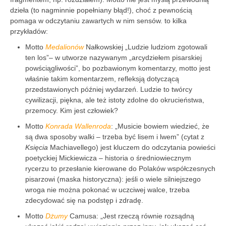
dzieła (to nagminnie popełniany błąd!), choć z pewnością
pomaga w odczytaniu zawartych w nim sensów. to kilka
przykładów:
Motto
Medalionów
Nałkowskiej „Ludzie ludziom zgotowali
ten los”– w utworze nazywanym „arcydziełem pisarskiej
powściągliwości”, bo pozbawionym komentarzy, motto jest
właśnie takim komentarzem, refleksją dotyczącą
przedstawionych później wydarzeń. Ludzie to twórcy
cywilizacji, piękna, ale też istoty zdolne do okrucieństwa,
przemocy. Kim jest człowiek?
Motto
Konrada Wallenroda
: „Musicie bowiem wiedzieć, że
są dwa sposoby walki – trzeba być lisem i lwem” (cytat z
Księcia
Machiavellego) jest kluczem do odczytania powieści
poetyckiej Mickiewicza – historia o średniowiecznym
rycerzu to przesłanie kierowane do Polaków współczesnych
pisarzowi (maska historyczna): jeśli o wiele silniejszego
wroga nie można pokonać w uczciwej walce, trzeba
zdecydować się na podstęp i zdradę.
Motto
Dżumy
Camusa: „Jest rzeczą równie rozsądną