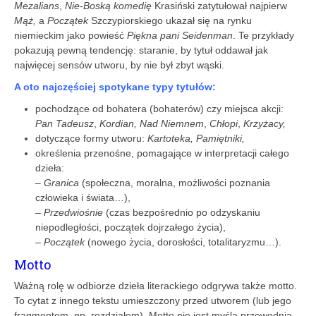
Mezalians
,
Nie-Boską komedię
Krasiński zatytułował najpierw
Mąż,
a
Początek
Szczypiorskiego ukazał się na rynku
niemieckim jako powieść
Piękna pani Seidenman
. Te przykłady
pokazują pewną tendencję: staranie, by tytuł oddawał jak
najwięcej sensów utworu, by nie był zbyt wąski.
A oto najczęściej spotykane typy tytułów:
pochodzące od bohatera (bohaterów) czy miejsca akcji:
Pan Tadeusz
,
Kordian, Nad Niemnem
,
Chłopi
,
Krzyżacy,
dotyczące formy utworu:
Kartoteka, Pamiętniki,
określenia przenośne, pomagające w interpretacji całego
dzieła:
–
Granica
(społeczna, moralna, możliwości poznania
człowieka i świata…),
–
Przedwiośnie
(czas bezpośrednio po odzyskaniu
niepodległości, początek dojrzałego życia),
–
Początek
(nowego życia, dorosłości, totalitaryzmu…).
Motto
Ważną rolę w odbiorze dzieła literackiego odgrywa także motto.
To cytat z innego tekstu umieszczony przed utworem (lub jego
fragmentem, np. rozdziałem). Motto nie jest myślą przewodnią