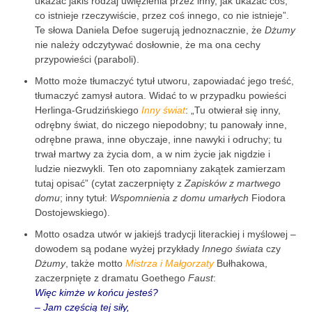
ukazać jakiś rodzaj uwięzienia przez inny, jak ukazać coś,
co istnieje rzeczywiście, przez coś innego, co nie istnieje”.
Te słowa Daniela Defoe sugerują jednoznacznie, że
Dżumy
nie należy odczytywać dosłownie, że ma ona cechy
przypowieści (paraboli).
Motto może tłumaczyć tytuł utworu, zapowiadać jego treść,
tłumaczyć zamysł autora. Widać to w przypadku powieści
Herlinga-Grudzińskiego
Inny świat
: „Tu otwierał się inny,
odrębny świat, do niczego niepodobny; tu panowały inne,
odrębne prawa, inne obyczaje, inne nawyki i odruchy; tu
trwał martwy za życia dom, a w nim życie jak nigdzie i
ludzie niezwykli. Ten oto zapomniany zakątek zamierzam
tutaj opisać” (cytat zaczerpnięty z
Zapisków z martwego
domu
; inny tytuł:
Wspomnienia z domu umarłych
Fiodora
Dostojewskiego).
Motto osadza utwór w jakiejś tradycji literackiej i myślowej –
dowodem są podane wyżej przykłady
Innego świata
czy
Dżumy
, także motto
Mistrza i Małgorzaty
Bułhakowa,
zaczerpnięte z dramatu Goethego
Faust
:
Więc kimże w końcu jesteś?
– Jam częścią tej siły,