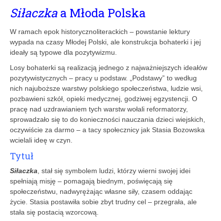
Siłaczka
a Młoda Polska
W ramach epok historycznoliterackich – powstanie lektury
wypada na czasy Młodej Polski, ale konstrukcja bohaterki i jej
ideały są typowe dla pozytywizmu.
Losy bohaterki są realizacją jednego z najważniejszych ideałów
pozytywistycznych – pracy u podstaw. „Podstawy” to według
nich najuboższe warstwy polskiego społeczeństwa, ludzie wsi,
pozbawieni szkół, opieki medycznej, godziwej egzystencji. O
pracę nad uzdrawianiem tych warstw wołali reformatorzy,
sprowadzało się to do konieczności nauczania dzieci wiejskich,
oczywiście za darmo – a tacy społecznicy jak Stasia Bozowska
wcielali ideę w czyn.
Tytuł
Siłaczka
, stał się symbolem ludzi, którzy wierni swojej idei
spełniają misję – pomagają biednym, poświęcają się
społeczeństwu, nadwyrężając własne siły, czasem oddając
życie. Stasia postawiła sobie zbyt trudny cel – przegrała, ale
stała się postacią wzorcową.