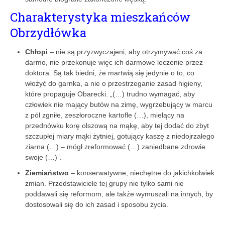
Charakterystyka mieszkańców
Obrzydłówka
Chłopi
– nie są przyzwyczajeni, aby otrzymywać coś za
darmo, nie przekonuje więc ich darmowe leczenie przez
doktora. Są tak biedni, że martwią się jedynie o to, co
włożyć do garnka, a nie o przestrzeganie zasad higieny,
które propaguje Obarecki. „(…) trudno wymagać, aby
człowiek nie mający butów na zimę, wygrzebujący w marcu
z pól zgniłe, zeszłoroczne kartofle (…), mielący na
przednówku korę olszową na mąkę, aby tej dodać do zbyt
szczupłej miary mąki żytniej, gotujący kaszę z niedojrzałego
ziarna (…) – mógł zreformować (…) zaniedbane zdrowie
swoje (…)”.
Ziemiaństwo
– konserwatywne, niechętne do jakichkolwiek
zmian. Przedstawiciele tej grupy nie tylko sami nie
poddawali się reformom, ale także wymuszali na innych, by
dostosowali się do ich zasad i sposobu życia.