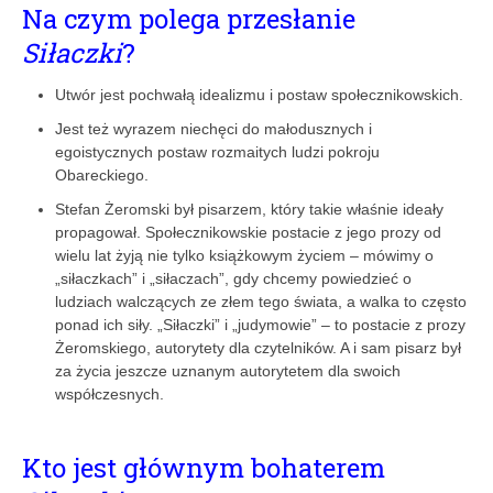
Na czym polega przesłanie
Siłaczki
?
Utwór jest pochwałą idealizmu i postaw społecznikowskich.
Jest też wyrazem niechęci do małodusznych i
egoistycznych postaw rozmaitych ludzi pokroju
Obareckiego.
Stefan Żeromski był pisarzem, który takie właśnie ideały
propagował. Społecznikowskie postacie z jego prozy od
wielu lat żyją nie tylko książkowym życiem – mówimy o
„siłaczkach” i „siłaczach”, gdy chcemy powiedzieć o
ludziach walczących ze złem tego świata, a walka to często
ponad ich siły. „Siłaczki” i „judymowie” – to postacie z prozy
Żeromskiego, autorytety dla czytelników. A i sam pisarz był
za życia jeszcze uznanym autorytetem dla swoich
współczesnych.
Kto jest głównym bohaterem