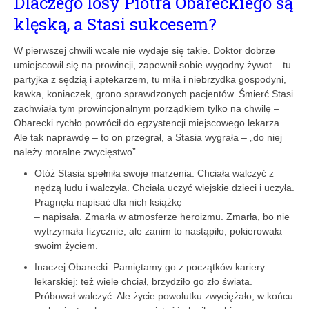
Dlaczego losy Piotra Obareckiego są
klęską, a Stasi sukcesem?
W pierwszej chwili wcale nie wydaje się takie. Doktor dobrze
umiejscowił się na prowincji, zapewnił sobie wygodny żywot – tu
partyjka z sędzią i aptekarzem, tu miła i niebrzydka gospodyni,
kawka, koniaczek, grono sprawdzonych pacjentów. Śmierć Stasi
zachwiała tym prowincjonalnym porządkiem tylko na chwilę –
Obarecki rychło powrócił do egzystencji miejscowego lekarza.
Ale tak naprawdę – to on przegrał, a Stasia wygrała – „do niej
należy moralne zwycięstwo”.
Otóż Stasia spełniła swoje marzenia. Chciała walczyć z
nędzą ludu i walczyła. Chciała uczyć wiejskie dzieci i uczyła.
Pragnęła napisać dla nich książkę
– napisała. Zmarła w atmosferze heroizmu. Zmarła, bo nie
wytrzymała fizycznie, ale zanim to nastąpiło, pokierowała
swoim życiem.
Inaczej Obarecki. Pamiętamy go z początków kariery
lekarskiej: też wiele chciał, brzydziło go zło świata.
Próbował walczyć. Ale życie powolutku zwyciężało, w końcu