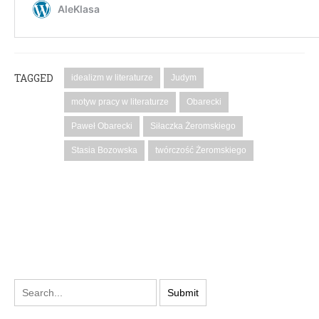
TAGGED
idealizm w literaturze
Judym
motyw pracy w literaturze
Obarecki
Paweł Obarecki
Siłaczka Żeromskiego
Stasia Bozowska
twórczość Żeromskiego
PODYSKUTUJ: