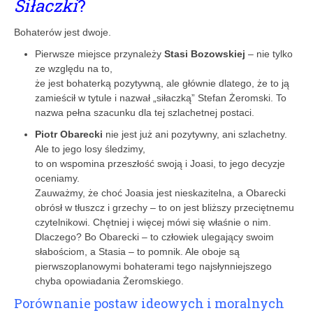
Siłaczki
?
Bohaterów jest dwoje.
Pierwsze miejsce przynależy
Stasi Bozowskiej
– nie tylko
ze względu na to,
że jest bohaterką pozytywną, ale głównie dlatego, że to ją
zamieścił w tytule i nazwał „siłaczką” Stefan Żeromski. To
nazwa pełna szacunku dla tej szlachetnej postaci.
Piotr Obarecki
nie jest już ani pozytywny, ani szlachetny.
Ale to jego losy śledzimy,
to on wspomina przeszłość swoją i Joasi, to jego decyzje
oceniamy.
Zauważmy, że choć Joasia jest nieskazitelna, a Obarecki
obrósł w tłuszcz i grzechy – to on jest bliższy przeciętnemu
czytelnikowi. Chętniej i więcej mówi się właśnie o nim.
Dlaczego? Bo Obarecki – to człowiek ulegający swoim
słabościom, a Stasia – to pomnik. Ale oboje są
pierwszoplanowymi bohaterami tego najsłynniejszego
chyba opowiadania Żeromskiego.
Porównanie postaw ideowych i moralnych