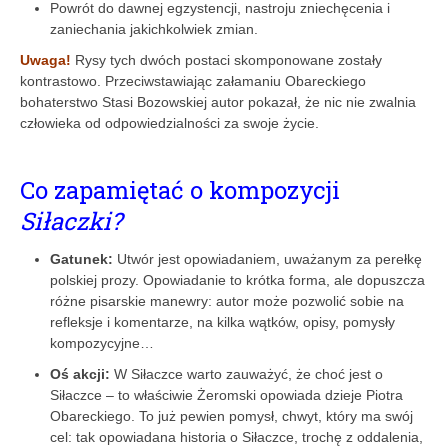
Powrót do dawnej egzystencji, nastroju zniechęcenia i
zaniechania jakichkolwiek zmian.
Uwaga!
Rysy tych dwóch postaci skomponowane zostały
kontrastowo. Przeciwstawiając załamaniu Obareckiego
bohaterstwo Stasi Bozowskiej autor pokazał, że nic nie zwalnia
człowieka od odpowiedzialności za swoje życie.
Co zapamiętać o kompozycji
Siłaczki?
Gatunek:
Utwór jest opowiadaniem, uważanym za perełkę
polskiej prozy. Opowiadanie to krótka forma, ale dopuszcza
różne pisarskie manewry: autor może pozwolić sobie na
refleksje i komentarze, na kilka wątków, opisy, pomysły
kompozycyjne…
Oś akcji:
W Siłaczce warto zauważyć, że choć jest o
Siłaczce – to właściwie Żeromski opowiada dzieje Piotra
Obareckiego. To już pewien pomysł, chwyt, który ma swój
cel: tak opowiadana historia o Siłaczce, trochę z oddalenia,