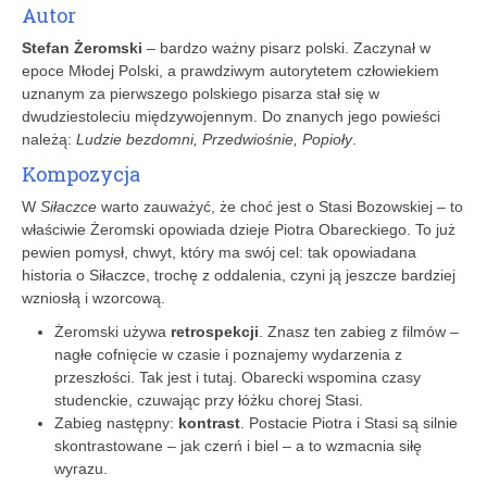
Autor
Stefan Żeromski
– bardzo ważny pisarz polski. Zaczynał w
epoce Młodej Polski, a prawdziwym autorytetem człowiekiem
uznanym za pierwszego polskiego pisarza stał się w
dwudziestoleciu międzywojennym. Do znanych jego powieści
należą:
Ludzie bezdomni, Przedwiośnie, Popioły
.
Kompozycja
W
Siłaczce
warto zauważyć, że choć jest o Stasi Bozowskiej – to
właściwie Żeromski opowiada dzieje Piotra Obareckiego. To już
pewien pomysł, chwyt, który ma swój cel: tak opowiadana
historia o Siłaczce, trochę z oddalenia, czyni ją jeszcze bardziej
wzniosłą i wzorcową.
Żeromski używa
retrospekcji
. Znasz ten zabieg z filmów –
nagłe cofnięcie w czasie i poznajemy wydarzenia z
przeszłości. Tak jest i tutaj. Obarecki wspomina czasy
studenckie, czuwając przy łóżku chorej Stasi.
Zabieg następny:
kontrast
. Postacie Piotra i Stasi są silnie
skontrastowane – jak czerń i biel – a to wzmacnia siłę
wyrazu.