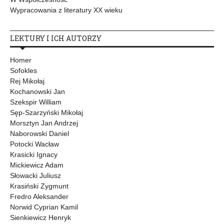
Wypracowania z literatury XX wieku
LEKTURY I ICH AUTORZY
Homer
Sofokles
Rej Mikołaj
Kochanowski Jan
Szekspir William
Sęp-Szarzyński Mikołaj
Morsztyn Jan Andrzej
Naborowski Daniel
Potocki Wacław
Krasicki Ignacy
Mickiewicz Adam
Słowacki Juliusz
Krasiński Zygmunt
Fredro Aleksander
Norwid Cyprian Kamil
Sienkiewicz Henryk