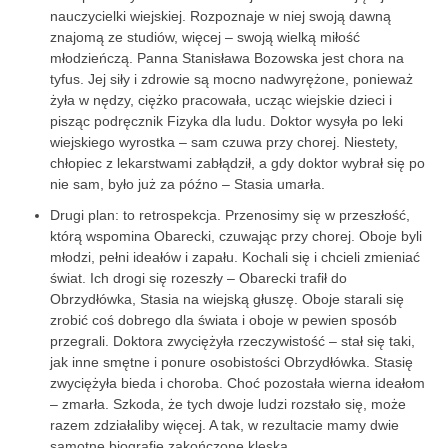
nauczycielki wiejskiej. Rozpoznaje w niej swoją dawną
znajomą ze studiów, więcej – swoją wielką miłość
młodzieńczą. Panna Stanisława Bozowska jest chora na
tyfus. Jej siły i zdrowie są mocno nadwyrężone, ponieważ
żyła w nędzy, ciężko pracowała, ucząc wiejskie dzieci i
pisząc podręcznik Fizyka dla ludu. Doktor wysyła po leki
wiejskiego wyrostka – sam czuwa przy chorej. Niestety,
chłopiec z lekarstwami zabłądził, a gdy doktor wybrał się po
nie sam, było już za późno – Stasia umarła.
Drugi plan: to retrospekcja. Przenosimy się w przeszłość,
którą wspomina Obarecki, czuwając przy chorej. Oboje byli
młodzi, pełni ideałów i zapału. Kochali się i chcieli zmieniać
świat. Ich drogi się rozeszły – Obarecki trafił do
Obrzydłówka, Stasia na wiejską głuszę. Oboje starali się
zrobić coś dobrego dla świata i oboje w pewien sposób
przegrali. Doktora zwyciężyła rzeczywistość – stał się taki,
jak inne smętne i ponure osobistości Obrzydłówka. Stasię
zwyciężyła bieda i choroba. Choć pozostała wierna ideałom
– zmarła. Szkoda, że tych dwoje ludzi rozstało się, może
razem zdziałaliby więcej. A tak, w rezultacie mamy dwie
samotne biografie zakończone klęską.