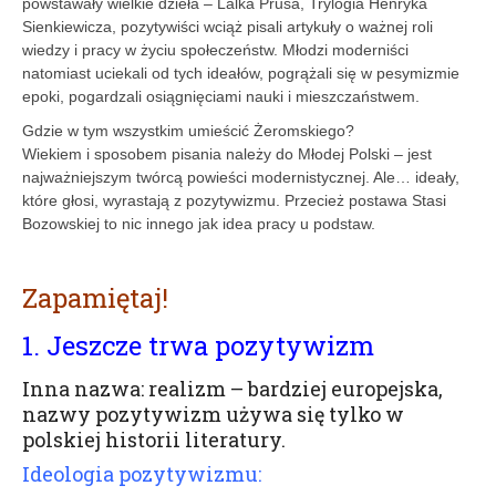
powstawały wielkie dzieła – Lalka Prusa, Trylogia Henryka
Sienkiewicza, pozytywiści wciąż pisali artykuły o ważnej roli
wiedzy i pracy w życiu społeczeństw. Młodzi moderniści
natomiast uciekali od tych ideałów, pogrążali się w pesymizmie
epoki, pogardzali osiągnięciami nauki i mieszczaństwem.
Gdzie w tym wszystkim umieścić Żeromskiego?
Wiekiem i sposobem pisania należy do Młodej Polski – jest
najważniejszym twórcą powieści modernistycznej. Ale… ideały,
które głosi, wyrastają z pozytywizmu. Przecież postawa Stasi
Bozowskiej to nic innego jak idea pracy u podstaw.
Zapamiętaj!
1. Jeszcze trwa pozytywizm
Inna nazwa: realizm – bardziej europejska,
nazwy pozytywizm używa się tylko w
polskiej historii literatury.
Ideologia pozytywizmu: