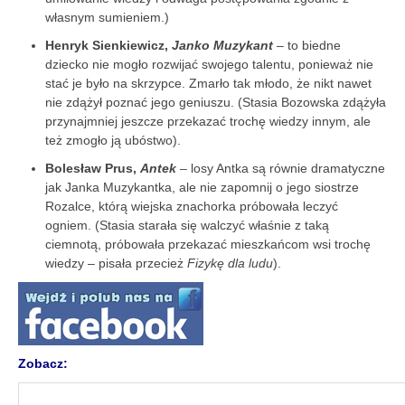
własnym sumieniem.)
Henryk Sienkiewicz,
Janko Muzykant
– to biedne
dziecko nie mogło rozwijać swojego talentu, ponieważ nie
stać je było na skrzypce. Zmarło tak młodo, że nikt nawet
nie zdążył poznać jego geniuszu. (Stasia Bozowska zdążyła
przynajmniej jeszcze przekazać trochę wiedzy innym, ale
też zmogło ją ubóstwo).
Bolesław Prus,
Antek
– losy Antka są równie dramatyczne
jak Janka Muzykantka, ale nie zapomnij o jego siostrze
Rozalce, którą wiejska znachorka próbowała leczyć
ogniem. (Stasia starała się walczyć właśnie z taką
ciemnotą, próbowała przekazać mieszkańcom wsi trochę
wiedzy – pisała przecież
Fizykę dla ludu
).
Zobacz: