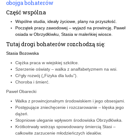
obojga bohaterów
Część wspólna
Wspólne studia, ideały życiowe, plany na przyszłość.
Początek pracy zawodowej – wyjazd na prowincję, Paweł
osiada w Obrzydłówku, Stasia w maleńkiej wiosce.
Tutaj drogi bohaterów rozchodzą się:
Stasia Bozowska
Ciężka praca w wiejskiej szkółce.
Szerzenie oświaty – walka z analfabetyzmem na wsi.
Ci¹gły rozwój („Fizyka dla ludu”).
Choroba i śmierć.
Paweł Obarecki
Walka z prowincjonalnym środowiskiem i jego obsesjami.
Postępujące zniechęcenie i rozczarowanie – klęska jego
dążeń.
Stopniowe uleganie wpływom środowiska Obrzydłówka.
Krótkotrwały wstrząs spowodowany śmiercią Stasi –
całkowite zarzucenie młodzieńczych ideałów.