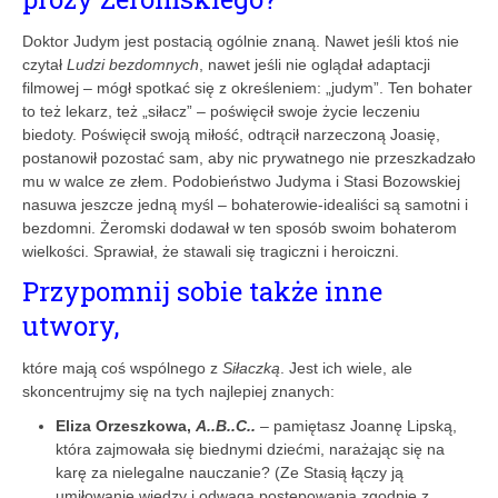
Doktor Judym jest postacią ogólnie znaną. Nawet jeśli ktoś nie
czytał
Ludzi bezdomnych
, nawet jeśli nie oglądał adaptacji
filmowej – mógł spotkać się z określeniem: „judym”. Ten bohater
to też lekarz, też „siłacz” – poświęcił swoje życie leczeniu
biedoty. Poświęcił swoją miłość, odtrącił narzeczoną Joasię,
postanowił pozostać sam, aby nic prywatnego nie przeszkadzało
mu w walce ze złem. Podobieństwo Judyma i Stasi Bozowskiej
nasuwa jeszcze jedną myśl – bohaterowie-idealiści są samotni i
bezdomni. Żeromski dodawał w ten sposób swoim bohaterom
wielkości. Sprawiał, że stawali się tragiczni i heroiczni.
Przypomnij sobie także inne
utwory,
które mają coś wspólnego z
Siłaczką
. Jest ich wiele, ale
skoncentrujmy się na tych najlepiej znanych:
Eliza Orzeszkowa,
A..B..C..
– pamiętasz Joannę Lipską,
która zajmowała się biednymi dziećmi, narażając się na
karę za nielegalne nauczanie? (Ze Stasią łączy ją
umiłowanie wiedzy i odwaga postępowania zgodnie z