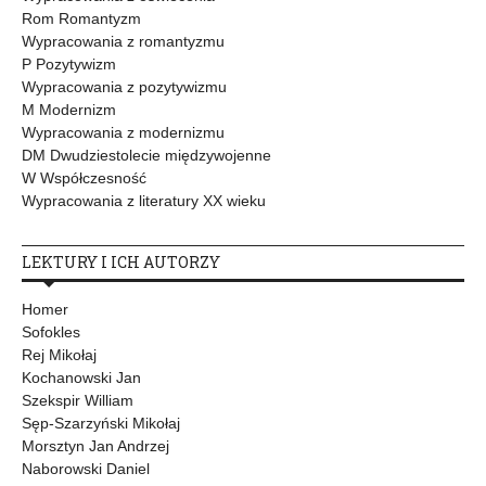
Rom Romantyzm
Wypracowania z romantyzmu
P Pozytywizm
Wypracowania z pozytywizmu
M Modernizm
Wypracowania z modernizmu
DM Dwudziestolecie międzywojenne
W Współczesność
Wypracowania z literatury XX wieku
LEKTURY I ICH AUTORZY
Homer
Sofokles
Rej Mikołaj
Kochanowski Jan
Szekspir William
Sęp-Szarzyński Mikołaj
Morsztyn Jan Andrzej
Naborowski Daniel