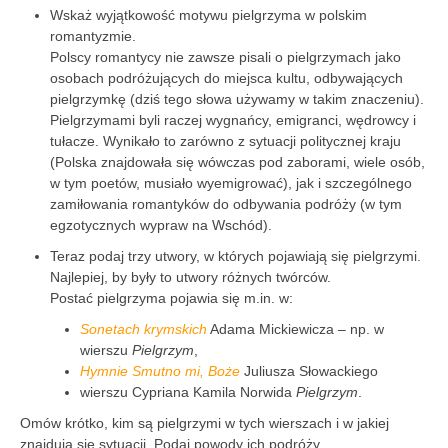
Wskaż wyjątkowość motywu pielgrzyma w polskim
romantyzmie.
Polscy romantycy nie zawsze pisali o pielgrzymach jako
osobach podróżujących do miejsca kultu, odbywających
pielgrzymkę (dziś tego słowa używamy w takim znaczeniu).
Pielgrzymami byli raczej wygnańcy, emigranci, wędrowcy i
tułacze. Wynikało to zarówno z sytuacji politycznej kraju
(Polska znajdowała się wówczas pod zaborami, wiele osób,
w tym poetów, musiało wyemigrować), jak i szczególnego
zamiłowania romantyków do odbywania podróży (w tym
egzotycznych wypraw na Wschód).
Teraz podaj trzy utwory, w których pojawiają się pielgrzymi.
Najlepiej, by były to utwory różnych twórców.
Postać pielgrzyma pojawia się m.in. w:
Sonetach krymskich
Adama Mickiewicza – np. w
wierszu
Pielgrzym
,
Hymnie Smutno mi, Boże
Juliusza Słowackiego
wierszu Cypriana Kamila Norwida
Pielgrzym
.
Omów krótko, kim są pielgrzymi w tych wierszach i w jakiej
znajdują się sytuacji. Podaj powody ich podróży.