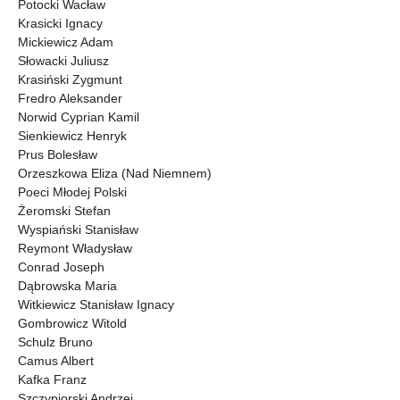
Potocki Wacław
Krasicki Ignacy
Mickiewicz Adam
Słowacki Juliusz
Krasiński Zygmunt
Fredro Aleksander
Norwid Cyprian Kamil
Sienkiewicz Henryk
Prus Bolesław
Orzeszkowa Eliza (Nad Niemnem)
Poeci Młodej Polski
Żeromski Stefan
Wyspiański Stanisław
Reymont Władysław
Conrad Joseph
Dąbrowska Maria
Witkiewicz Stanisław Ignacy
Gombrowicz Witold
Schulz Bruno
Camus Albert
Kafka Franz
Szczypiorski Andrzej