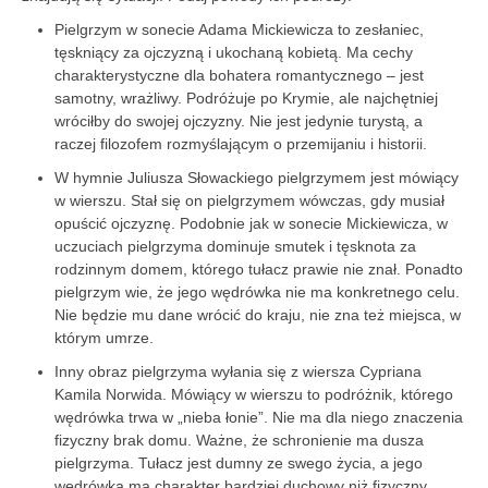
Pielgrzym w sonecie Adama Mickiewicza to zesłaniec,
tęskniący za ojczyzną i ukochaną kobietą. Ma cechy
charakterystyczne dla bohatera romantycznego – jest
samotny, wrażliwy. Podróżuje po Krymie, ale najchętniej
wróciłby do swojej ojczyzny. Nie jest jedynie turystą, a
raczej filozofem rozmyślającym o przemijaniu i historii.
W hymnie Juliusza Słowackiego pielgrzymem jest mówiący
w wierszu. Stał się on pielgrzymem wówczas, gdy musiał
opuścić ojczyznę. Podobnie jak w sonecie Mickiewicza, w
uczuciach pielgrzyma dominuje smutek i tęsknota za
rodzinnym domem, którego tułacz prawie nie znał. Ponadto
pielgrzym wie, że jego wędrówka nie ma konkretnego celu.
Nie będzie mu dane wrócić do kraju, nie zna też miejsca, w
którym umrze.
Inny obraz pielgrzyma wyłania się z wiersza Cypriana
Kamila Norwida. Mówiący w wierszu to podróżnik, którego
wędrówka trwa w „nieba łonie”. Nie ma dla niego znaczenia
fizyczny brak domu. Ważne, że schronienie ma dusza
pielgrzyma. Tułacz jest dumny ze swego życia, a jego
wędrówka ma charakter bardziej duchowy niż fizyczny.