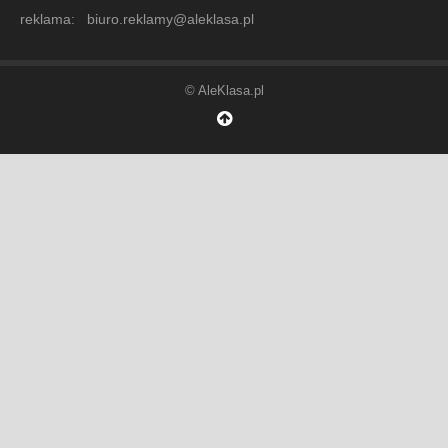
reklama: biuro.reklamy@aleklasa.pl
© AleKlasa.pl