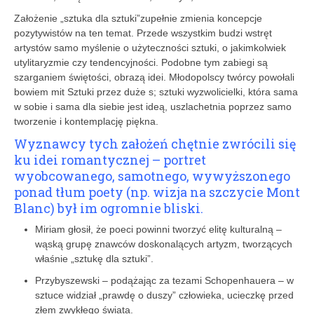
Założenie „sztuka dla sztuki”zupełnie zmienia koncepcje
pozytywistów na ten temat. Przede wszystkim budzi wstręt
artystów samo myślenie o użyteczności sztuki, o jakimkolwiek
utylitaryzmie czy tendencyjności. Podobne tym zabiegi są
szarganiem świętości, obrazą idei. Młodopolscy twórcy powołali
bowiem mit Sztuki przez duże s; sztuki wyzwolicielki, która sama
w sobie i sama dla siebie jest ideą, uszlachetnia poprzez samo
tworzenie i kontemplację piękna.
Wyznawcy tych założeń chętnie zwrócili się
ku idei romantycznej – portret
wyobcowanego, samotnego, wywyższonego
ponad tłum poety (np. wizja na szczycie Mont
Blanc) był im ogromnie bliski.
Miriam głosił, że poeci powinni tworzyć elitę kulturalną –
wąską grupę znawców doskonalących artyzm, tworzących
właśnie „sztukę dla sztuki”.
Przybyszewski – podążając za tezami Schopenhauera – w
sztuce widział „prawdę o duszy” człowieka, ucieczkę przed
złem zwykłego świata.