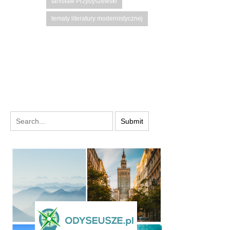
tanisław Przybyszewski
tematy literatury modernistycznej
PODYSKUTUJ: