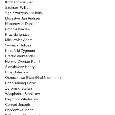
Kochanowski Jan
Szekspir William
Sęp-Szarzyński Mikołaj
Morsztyn Jan Andrzej
Naborowski Daniel
Potocki Wacław
Krasicki Ignacy
Mickiewicz Adam
Słowacki Juliusz
Krasiński Zygmunt
Fredro Aleksander
Norwid Cyprian Kamil
Sienkiewicz Henryk
Prus Bolesław
Orzeszkowa Eliza (Nad Niemnem)
Poeci Młodej Polski
Żeromski Stefan
Wyspiański Stanisław
Reymont Władysław
Conrad Joseph
Dąbrowska Maria