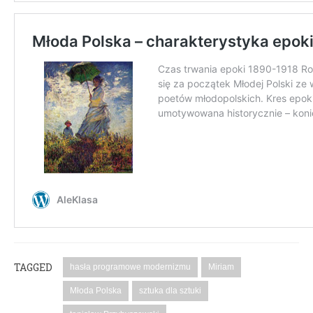
TAGGED
hasła programowe modernizmu
Miriam
Młoda Polska
sztuka dla sztuki