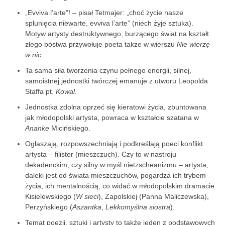
„Evviva l’arte”! – pisał Tetmajer: „choć życie nasze
splunięcia niewarte, evviva l’arte” (niech żyje sztuka).
Motyw artysty destruktywnego, burzącego świat na kształt
złego bóstwa przywołuje poeta także w wierszu
Nie wierzę
w nic
.
Ta sama siła tworzenia czynu pełnego energii, silnej,
samoistnej jednostki twórczej emanuje z utworu Leopolda
Staffa pt.
Kowal
.
Jednostka zdolna oprzeć się kieratowi życia, zbuntowana
jak młodopolski artysta, powraca w kształcie szatana w
Ananke
Micińskiego.
Ogłaszają, rozpowszechniają i podkreślają poeci konflikt
artysta – filister (mieszczuch). Czy to w nastroju
dekadenckim, czy silny w myśl nietzscheanizmu – artysta,
daleki jest od świata mieszczuchów, pogardza ich trybem
życia, ich mentalnością, co widać w młodopolskim dramacie
Kisielewskiego (
W sieci
), Zapolskiej (Panna Maliczewska),
Perzyńskiego (
Aszantka
,
Lekkomyślna siostra
).
Temat poezji, sztuki i artysty to także jeden z podstawowych