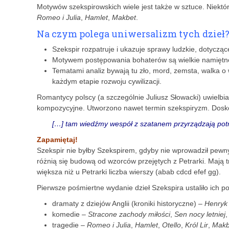
Motywów szekspirowskich wiele jest także w sztuce. Niektór
Romeo i Julia
,
Hamlet
,
Makbet
.
Na czym polega uniwersalizm tych dzieł
Szekspir rozpatruje i ukazuje sprawy ludzkie, dotyczą
Motywem postępowania bohaterów są wielkie namiętnoś
Tematami analiz bywają tu zło, mord, zemsta, walka o
każdym etapie rozwoju cywilizacji.
Romantycy polscy (a szczególnie Juliusz Słowacki) uwielbia
kompozycyjne. Utworzono nawet termin szekspiryzm. Dosko
[…] tam wiedźmy wespół z szatanem przyrządzają pot
Zapamiętaj!
Szekspir nie byłby Szekspirem, gdyby nie wprowadził pewnych
różnią się budową od wzorców przejętych z Petrarki. Mają 
większa niż u Petrarki liczba wierszy (abab cdcd efef gg).
Pierwsze pośmiertne wydanie dzieł Szekspira ustaliło ich po
dramaty z dziejów Anglii (kroniki historyczne) –
Henryk
komedie –
Stracone zachody miłości
,
Sen nocy letniej
tragedie –
Romeo i Julia
,
Hamlet
,
Otello
,
Król Lir
,
Makb