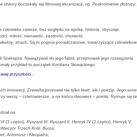
e utwory doczekały się filmowej ekranizacji, np.
Poskromienie złośnicy
,
?
ce człowieka zawsze, bez względu na epokę, historię, obyczaje.
ci: miłość, nienawiść, zazdrość, chciwość.
 władzę, strach. Są to pojęcia ponadczasowe, towarzyszące człowiekow
li Szekspira. Nawiązywali do jego fabuł, przejmowali jego rozwiązania
nały przykład to początek
Kordiana
Słowackiego:
rawę przyszłości…
 innowacji. Zrewolucjonizował nie tylko teatr, ale i poezję. Jego sone
trzy wersy – czterowiersze, a na końcu dwuwers – pointę. Rymuje się t
dział na:
 VI
(3 części),
Ryszard III
,
Ryszard II
,
Henryk IV
(2 części),
Henryk V
;
,
Wieczór Trzech Króli
,
Burza
;
et
,
Antoniusz i Kleopatra
;