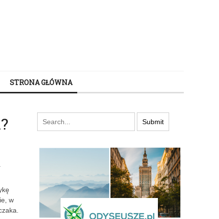
STRONA GŁÓWNA
a?
.
ykę
ie, w
czaka.