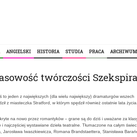
ANGIELSKI
HISTORIA
STUDIA
PRACA
ARCHIWUM
asowość twórczości Szekspir
ziś to jeden z największych (dla wielu największy) dramaturgów wszech
ił z miasteczka Stratford, w którym spędził również ostatnie lata życia
kryte na nowo przez romantyków – grane są do dziś i uważane za klas
e i najczęściej wystawiane dzieła teatralne. Tłumaczone na całym świec
a, Jarosława Iwaszkiewicza, Romana Brandstaettera, Stanisława Barań