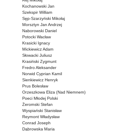
Rej Mikołaj
Kochanowski Jan
Szekspir William
Sęp-Szarzyński Mikołaj
Morsztyn Jan Andrzej
Naborowski Daniel
Potocki Wacław
Krasicki Ignacy
Mickiewicz Adam
Słowacki Juliusz
Krasiński Zygmunt
Fredro Aleksander
Norwid Cyprian Kamil
Sienkiewicz Henryk
Prus Bolesław
Orzeszkowa Eliza (Nad Niemnem)
Poeci Młodej Polski
Żeromski Stefan
Wyspiański Stanisław
Reymont Władysław
Conrad Joseph
Dąbrowska Maria