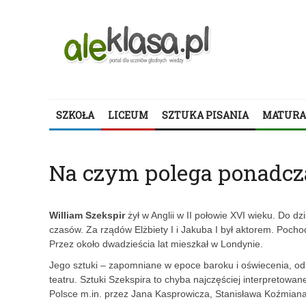
SZKOŁA
LICEUM
SZTUKA PISANIA
MATURA
Na czym polega ponadcz
William Szekspir
żył w Anglii w II połowie XVI wieku. Do d
czasów. Za rządów Elżbiety I i Jakuba I był aktorem. Pochodz
Przez około dwadzieścia lat mieszkał w Londynie.
Jego sztuki – zapomniane w epoce baroku i oświecenia, od
teatru. Sztuki Szekspira to chyba najczęściej interpretowan
Polsce m.in. przez Jana Kasprowicza, Stanisława Koźmian