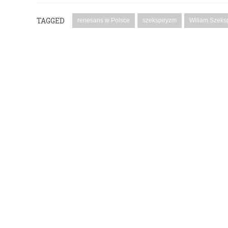
TAGGED
renesans w Polsce
szekspiryzm
Wiliam Szeksp
PODYSKUTUJ: