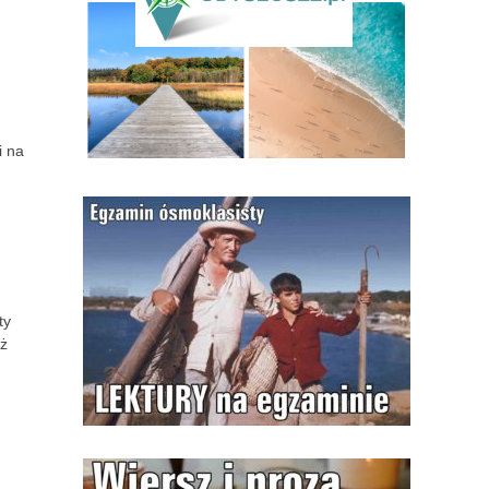
i na
ty
eż