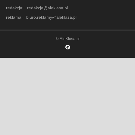
redakcja: redakcja@aleklasa.pl
reklama: biuro.reklamy@aleklasa.pl
© AleKlasa.pl