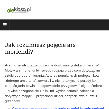
Jak rozumiesz pojęcie ars
moriendi?
Ars moriendi
znaczy po łacinie dosłownie „sztuka umierania”.
Motyw ars moriendi był swego rodzaju przepisem dotyczącym
sztuki dobrego umierania. Autorzy popularnych podręczników
„dobrego umierania” zawierali w nich praktyczne porady jak
chrześcijanin powinien odpowiednio przygotować się do śmierci
– a więc pożegnać się z bliskimi, wydać ostatnie zalecenia
dotyczące majątku i przyszłości dzieci, oczyścić swą duszę z
grzechów.
Czy przypominasz sobie dziwnie rozwlekły opis śmierci