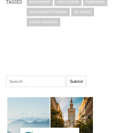
TAGGED
ars moriendi
epos rycerski
hagiografia
scena śmierci Rolanda
św. Aleksy.
sztuka umierania
PODYSKUTUJ: