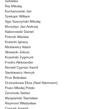
Sofokles
Rej Mikołaj
Kochanowski Jan
Szekspir William
Sęp-Szarzyński Mikołaj
Morsztyn Jan Andrzej
Naborowski Daniel
Potocki Wacław
Krasicki Ignacy
Mickiewicz Adam
Słowacki Juliusz
Krasiński Zygmunt
Fredro Aleksander
Norwid Cyprian Kamil
Sienkiewicz Henryk
Prus Bolesław
Orzeszkowa Eliza (Nad Niemnem)
Poeci Młodej Polski
Żeromski Stefan
Wyspiański Stanisław
Reymont Władysław
Conrad Joseph