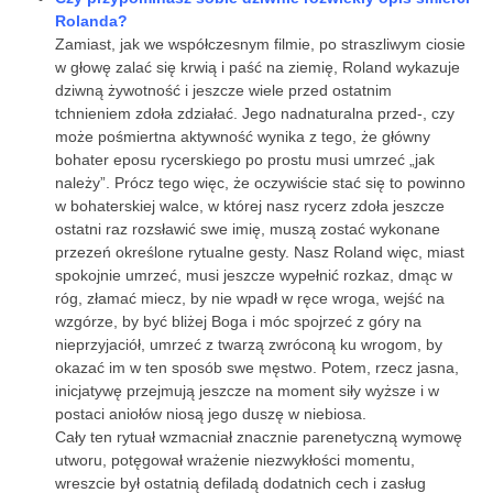
Rolanda?
Zamiast, jak we współczesnym filmie, po straszliwym ciosie
w głowę zalać się krwią i paść na ziemię, Roland wykazuje
dziwną żywotność i jeszcze wiele przed ostatnim
tchnieniem zdoła zdziałać. Jego nadnaturalna przed-, czy
może pośmiertna aktywność wynika z tego, że główny
bohater eposu rycerskiego po prostu musi umrzeć „jak
należy”. Prócz tego więc, że oczywiście stać się to powinno
w bohaterskiej walce, w której nasz rycerz zdoła jeszcze
ostatni raz rozsławić swe imię, muszą zostać wykonane
przezeń określone rytualne gesty. Nasz Roland więc, miast
spokojnie umrzeć, musi jeszcze wypełnić rozkaz, dmąc w
róg, złamać miecz, by nie wpadł w ręce wroga, wejść na
wzgórze, by być bliżej Boga i móc spojrzeć z góry na
nieprzyjaciół, umrzeć z twarzą zwróconą ku wrogom, by
okazać im w ten sposób swe męstwo. Potem, rzecz jasna,
inicjatywę przejmują jeszcze na moment siły wyższe i w
postaci aniołów niosą jego duszę w niebiosa.
Cały ten rytuał wzmacniał znacznie parenetyczną wymowę
utworu, potęgował wrażenie niezwykłości momentu,
wreszcie był ostatnią defiladą dodatnich cech i zasług