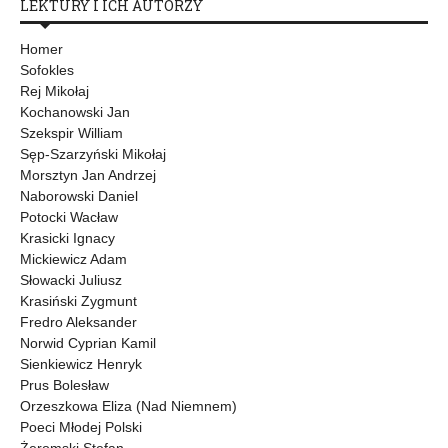
LEKTURY I ICH AUTORZY
Homer
Sofokles
Rej Mikołaj
Kochanowski Jan
Szekspir William
Sęp-Szarzyński Mikołaj
Morsztyn Jan Andrzej
Naborowski Daniel
Potocki Wacław
Krasicki Ignacy
Mickiewicz Adam
Słowacki Juliusz
Krasiński Zygmunt
Fredro Aleksander
Norwid Cyprian Kamil
Sienkiewicz Henryk
Prus Bolesław
Orzeszkowa Eliza (Nad Niemnem)
Poeci Młodej Polski
Żeromski Stefan