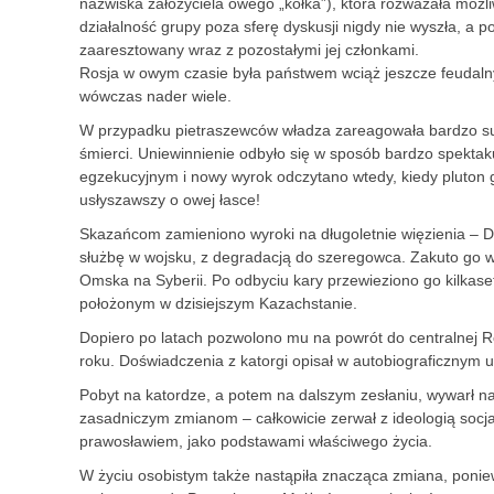
nazwiska założyciela owego „kółka”), która rozważała moż
działalność grupy poza sferę dyskusji nigdy nie wyszła, a p
zaaresztowany wraz z pozostałymi jej członkami.
Rosja w owym czasie była państwem wciąż jeszcze feudalnym 
wówczas nader wiele.
W przypadku pietraszewców władza zareagowała bardzo sur
śmierci. Uniewinnienie odbyło się w sposób bardzo spekta
egzekucyjnym i nowy wyrok odczytano wtedy, kiedy pluton g
usłyszawszy o owej łasce!
Skazańcom zamieniono wyroki na długoletnie więzienia – Do
służbę w wojsku, z degradacją do szeregowca. Zakuto go 
Omska na Syberii. Po odbyciu kary przewieziono go kilkase
położonym w dzisiejszym Kazachstanie.
Dopiero po latach pozwolono mu na powrót do centralnej Ros
roku. Doświadczenia z katorgi opisał w autobiograficznym 
Pobyt na katordze, a potem na dalszym zesłaniu, wywarł na 
zasadniczym zmianom – całkowicie zerwał z ideologią socjal
prawosławiem, jako podstawami właściwego życia.
W życiu osobistym także nastąpiła znacząca zmiana, poniewa