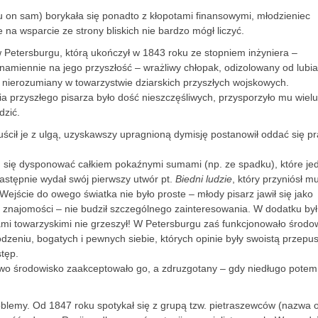
u on sam) borykała się ponadto z kłopotami finansowymi, młodzieniec
 na wsparcie ze strony bliskich nie bardzo mógł liczyć.
 w Petersburgu, którą ukończył w 1843 roku ze stopniem inżyniera –
ł znamiennie na jego przyszłość – wrażliwy chłopak, odizolowany od lubi
 i nierozumiany w towarzystwie dziarskich przyszłych wojskowych.
ia przyszłego pisarza było dość nieszczęśliwych, przysporzyło mu wielu
dzić.
uścił je z ulgą, uzyskawszy upragnioną dymisję postanowił oddać się p
u się dysponować całkiem pokaźnymi sumami (np. ze spadku), które je
następnie wydał swój pierwszy utwór pt.
Biedni ludzie
, który przyniósł m
Wejście do owego światka nie było proste – młody pisarz jawił się jako
h znajomości – nie budził szczególnego zainteresowania. W dodatku był
tami towarzyskimi nie grzeszył! W Petersburgu zaś funkcjonowało środo
odzeniu, bogatych i pewnych siebie, których opinie były swoistą przepu
tęp.
 owo środowisko zaakceptowało go, a zdruzgotany – gdy niedługo potem
roblemy. Od 1847 roku spotykał się z grupą tzw. pietraszewców (nazwa 