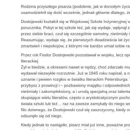
Rodzina przyszłego pisarza (podobnie, jak w dorosłym życi
usamodzielnił się dość wcześnie, jednak głównie dlatego, że
Dostojewski kształcił się w Wojskowej Szkole Inżynieryjnej
porucznika. Pobyt w tej szkole też, jak się wydaje, wpłyną
przez siebie braci, czuł się szczególnie samotny, nieśmiały
Reasumując, wydaje się, że pierwszych dwadzieścia lat życ
zmartwień i niepokojów, z którymi nie bardzo umiał sobie ra
Przez rok Fiodor Dostojewski pozostawał w wojsku, lecz op
literackiej.
Żył w biedzie, a okresami nawet w nędzy, choć zdarzało m
wydawał niezwykle rozrzutnie. Już w 1845 roku napisał, a 
uznanie i pewien rozgłos w światku literackim Petersburga. 
przybysz z prowincji i – pozbawiony majątku i odpowiednic
nieśmiały i zakompleksiony, a i urodą specjalną oraz talen
skupiające wielu literatów, często o arystokratycznym poch
świata sztuki lub też… raz na zawsze zamykały do niego ws
Nic dziwnego, że Dostojewski czuł się zaszczycony, kiedy
odsunęło się od niego.
Kiedy jednak to nastąpiło, pisarz miał już inne, poważne p