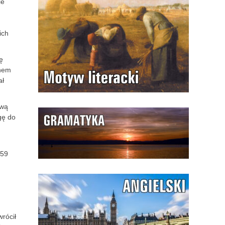
ie
ich
ę
onem
ał
ową
gę do
859
rócił