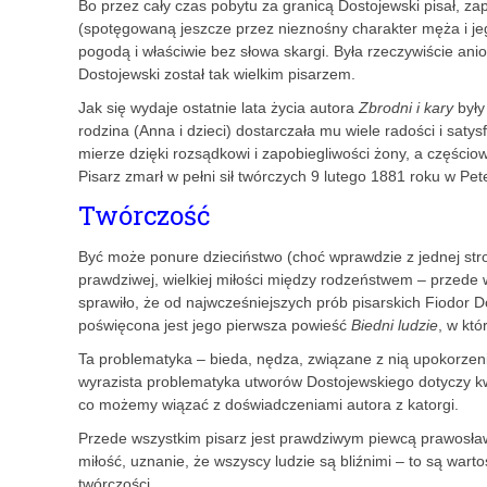
Bo przez cały czas pobytu za granicą Dostojewski pisał, za
(spotęgowaną jeszcze przez nieznośny charakter męża i jego
pogodą i właściwie bez słowa skargi. Była rzeczywiście anio
Dostojewski został tak wielkim pisarzem.
Jak się wydaje ostatnie lata życia autora
Zbrodni i kary
były
rodzina (Anna i dzieci) dostarczała mu wiele radości i satys
mierze dzięki rozsądkowi i zapobiegliwości żony, a częścio
Pisarz zmarł w pełni sił twórczych 9 lutego 1881 roku w Pet
Twórczość
Być może ponure dzieciństwo (choć wprawdzie z jednej st
prawdziwej, wielkiej miłości między rodzeństwem – przede
sprawiło, że od najwcześniejszych prób pisarskich Fiodor 
poświęcona jest jego pierwsza powieść
Biedni ludzie
, w któ
Ta problematyka – bieda, nędza, związane z nią upokorzenia
wyrazista problematyka utworów Dostojewskiego dotyczy k
co możemy wiązać z doświadczeniami autora z katorgi.
Przede wszystkim pisarz jest prawdziwym piewcą prawosław
miłość, uznanie, że wszyscy ludzie są bliźnimi – to są warto
twórczości.