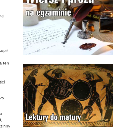
i
ej
upił
a ten
ści
czy
ła
i,
dzinny