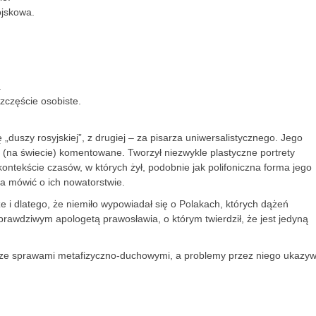
ojskowa.
.
częście osobiste.
ę „duszy rosyjskiej”, z drugiej – za pisarza uniwersalistycznego. Jego
ej (na świecie) komentowane. Tworzył niezwykle plastyczne portrety
ontekście czasów, w których żył, podobnie jak polifoniczna forma jego
na mówić o ich nowatorstwie.
 i dlatego, że niemiło wypowiadał się o Polakach, których dążeń
prawdziwym apologetą prawosławia, o którym twierdził, że jest jedyną
su ze sprawami metafizyczno-duchowymi, a problemy przez niego ukazy