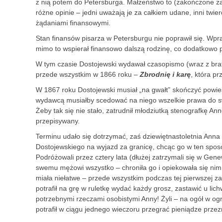
z nią potem do Petersburga. Małżeństwo to (zakończone zal
różne opinie – jedni uważają je za całkiem udane, inni twie
żądaniami finansowymi.
Stan finansów pisarza w Petersburgu nie poprawił się. Wpraw
mimo to wspierał finansowo dalszą rodzinę, co dodatkowo 
W tym czasie Dostojewski wydawał czasopismo (wraz z brat
przede wszystkim w 1866 roku –
Zbrodnię i karę
, która pr
W 1867 roku Dostojewski musiał „na gwałt” skończyć powie
wydawcą musiałby scedować na niego wszelkie prawa do sw
Żeby tak się nie stało, zatrudnił młodziutką stenografkę Ann
przepisywany.
Terminu udało się dotrzymać, zaś dziewiętnastoletnia Ann
Dostojewskiego na wyjazd za granicę, chcąc go w ten spos
Podróżowali przez cztery lata (dłużej zatrzymali się w Gen
swemu mężowi wszystko – chroniła go i opiekowała się nim p
miała niełatwe – przede wszystkim podczas tej pierwszej za
potrafił na grę w ruletkę wydać każdy grosz, zastawić u lich
potrzebnymi rzeczami osobistymi Anny! Żyli – na ogół w og
potrafił w ciągu jednego wieczoru przegrać pieniądze przez