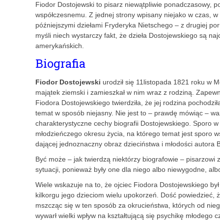
Fiodor Dostojewski to pisarz niewątpliwie ponadczasowy, 
współczesnemu. Z jednej strony wpisany niejako w czas, w
późniejszymi dziełami Fryderyka Nietschego – z drugiej por
myśli niech wystarczy fakt, że dzieła Dostojewskiego są n
amerykańskich.
Biografia
Fiodor Dostojewski
urodził się 11listopada 1821 roku w Mo
majątek ziemski i zamieszkał w nim wraz z rodziną. Zapewne
Fiodora Dostojewskiego twierdziła, że jej rodzina pochodził
temat w sposób niejasny. Nie jest to – prawdę mówiąc – w
charakterystyczne cechy biografii Dostojewskiego. Sporo w 
młodzieńczego okresu życia, na którego temat jest sporo w
dającej jednoznaczny obraz dzieciństwa i młodości autora 
Być może – jak twierdzą niektórzy biografowie – pisarzowi z
sytuacji, ponieważ były one dla niego albo niewygodne, alb
Wiele wskazuje na to, że ojciec Fiodora Dostojewskiego by
kilkorgu jego dzieciom wielu upokorzeń. Dość powiedzieć, że
mszcząc się w ten sposób za okrucieństwa, których od nie
wywarł wielki wpływ na kształtującą się psychikę młodego 