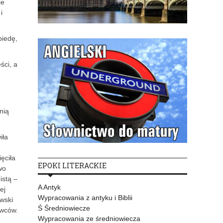
ie
i
biedę,
ści, a
nią
iła
ęciła
EPOKI LITERACKIE
wo
istą –
A Antyk
ej
Wypracowania z antyku i Biblii
wski
Ś Średniowiecze
awców.
Wypracowania ze średniowiecza