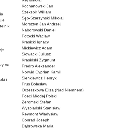
Rej Mikołaj
Kochanowski Jan
Szekspir William
ia
Sęp-Szarzyński Mikołaj
uje
Morsztyn Jan Andrzej
telnik
Naborowski Daniel
Potocki Wacław
Krasicki Ignacy
Mickiewicz Adam
cje
Słowacki Juliusz
Krasiński Zygmunt
rzy na
Fredro Aleksander
Norwid Cyprian Kamil
Sienkiewicz Henryk
ki i
Prus Bolesław
Orzeszkowa Eliza (Nad Niemnem)
Poeci Młodej Polski
Żeromski Stefan
Wyspiański Stanisław
Reymont Władysław
Conrad Joseph
Dąbrowska Maria