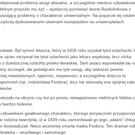
podejmował problemy wciąż aktualne, a szczególnie nieobce człowiekow
 którym przyszło mu żyć – wystarczy porównać teorie Raskolnikowa z
uszający problemy o charakterze uniwersalnym. Na poparcie tej ostatni
ajczęściej dyskutowanymi utworami europejskimi na uniwersytetach
skwie. Był synem lekarza, który w 1828 roku uzyskał tytuł szlachecki, k
 ojciec otrzymał ów tytuł szlachecki jako lekarz wojskowy, lecz córka
a z dziedzicznej szlachty polsko-litewskiej. Sam pisarz wypowiadał się n
ażny szczegół, ale poświęcam mu tyle uwagi, aby wskazać pewne
niej niewiadomych, tajemnic, niejasności, a szczególnie dotyczy to
spomnień (np. rodzeństwa Fiodora), lecz nie stanowią one spójnej cało
Biesów.
ależało na ukryciu czy też po prostu niewyjaśnianiu niektórych faktów 
o bardzo bolesne.
ł człowiekiem gwałtownego charakteru, którego porywczość przysporzy
 rodzina twierdziła, iż w 1839 roku zamordowali go jego „właśni” chłop
go doświadczali. Nieco wcześniej zmarła matka Fiodora. Ten dramat ro
człowieka – wrażliwego i samotnego.