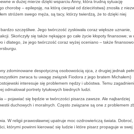
pewne w dużej mierze dzięki wsparciu Anny, która trudną sytuację
 chorobę – epilepsję, na którą cierpiał od dzieciństwa) znosiła z niez
łem stróżem swego męża, są tacy, którzy twierdzą, że to dzięki niej
 bardzo szczęśliwe. Jego twórczość zyskiwała coraz większe uznanie,
fakcji. Skończyły się także nękające go całe życie kłopoty finansowe; w 
wo i dlatego, że jego twórczość coraz wyżej oceniano – także finansowo
ersburgu.
rony zdominowane despotyczną osobowością ojca, z drugiej jednak peł
 wszystkim zwraca tu uwagę związek Fiodora z jego bratem Michałem)
Dostojewski interesuje się problemem nędzy i ubóstwa. Temu zagadnien
rej odmalował portrety tytułowych biednych ludzi.
 – pojawiać się będzie w twórczości pisarza zawsze. Ale najbardziej
westii duchowych i moralnych. Często związane są one z problemem zb
ia. W religii prawosławnej upatruje moc ozdrowieńczą świata. Dobroć,
ści, którymi powinni kierować się ludzie i które pisarz propaguje w swej