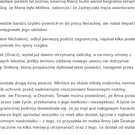
edwie siedem lat później śmiercią Marii) budzi wśród biografów skrajn
rdzą, że Maria była kłótliwa, zaborcza i że zadręczała męża awanturami 
dzie bardzo szybko powrócił on do pracy literackiej, ale nadal klepał 
potęgowało jego ubóstwo.
em Michałem), odbył pierwszą podróż zagraniczną, napisał kilka powie
zyniosła mu spory rozgłos.
ść (
Gracz
), wydał już dawno otrzymaną zaliczkę, a na mocy umowy z
ych tekstów, jeśliby terminu oddania nowego utworu nie dotrzymał.
ę Snitkinę, której pospiesznie dyktował tekst powieści, następnie przez 
a została drugą żoną pisarza. Wkrótce po ślubie młoda małżonka namów
ób uchronić przed nadmiernymi roszczeniami finansowymi rodziny.
ewie, we Florencji, w Dreźnie). Śmiało można powiedzieć, że Anna poświ
rzez całe życie, przekonana o jego wielkości i niezwykłości. A życie o
granicznej podróży dowiedziała się, że jej mąż jest nałogowym hazardz
wiarza bądź sprzedać wszystko co mieli albo dostali, łącznie z najbardzi
romnym niedostatku – z tego, co przysyłała im matka Anny (ale Dostoje
naczone na kilka miesięcy utrzymania!) oraz z tego, co dostali od wyd