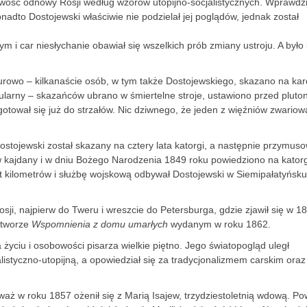
liwość odnowy Rosji według wzorów utopijno-socjalistycznych. Wprawdz
onadto Dostojewski właściwie nie podzielał jej poglądów, jednak został
i car niesłychanie obawiał się wszelkich prób zmiany ustroju. A było 
owo – kilkanaście osób, w tym także Dostojewskiego, skazano na kar
kularny – skazańców ubrano w śmiertelne stroje, ustawiono przed plut
otował się już do strzałów. Nic dziwnego, że jeden z więźniów zwariow
stojewski został skazany na cztery lata katorgi, a następnie przymus
w kajdany i w dniu Bożego Narodzenia 1849 roku powiedziono na kator
t kilometrów i służbę wojskową odbywał Dostojewski w Siemipałatyńsku
ji, najpierw do Tweru i wreszcie do Petersburga, gdzie zjawił się w 1
utworze
Wspomnienia z domu umarłych
wydanym w roku 1862.
życiu i osobowości pisarza wielkie piętno. Jego światopogląd uległ
istyczno-utopijną, a opowiedział się za tradycjonalizmem carskim oraz
ż w roku 1857 ożenił się z Marią Isajew, trzydziestoletnią wdową. ­Pow