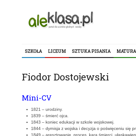
SZKOŁA
LICEUM
SZTUKA PISANIA
MATURA
Fiodor Dostojewski
Mini-CV
1821 – urodziny.
1839 – śmierć ojca.
1843 – koniec edukacji w szkole wojskowej.
1844 – dymisja z wojska i decyzja o poświęceniu się pra
1849 – aresztowanie, proces, kara śmierci, ułaskawien