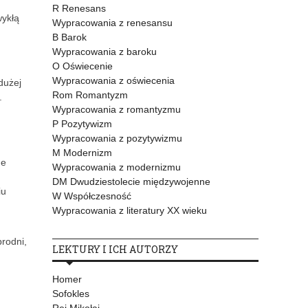
R Renesans
wykłą
Wypracowania z renesansu
B Barok
Wypracowania z baroku
O Oświecenie
Wypracowania z oświecenia
dużej
Rom Romantyzm
.
Wypracowania z romantyzmu
P Pozytywizm
Wypracowania z pozytywizmu
M Modernizm
ne
Wypracowania z modernizmu
DM Dwudziestolecie międzywojenne
iu
W Współczesność
Wypracowania z literatury XX wieku
rodni,
LEKTURY I ICH AUTORZY
Homer
Sofokles