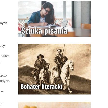
anych
racy
dnakże
u
wisko
stką do
 –
od