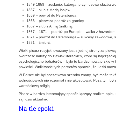
1849-1859 – zesłanie: katorga, przymusowa służba w
1857 – ślub z Marią Isajew.
1859 – powrót do Petersburga.
1863 – pierwsza podróż za granicę.
1867 – ślub z Anną Snitkiną.
1867 – 1871 – podróż po Europie – walka z hazardem
1871 – powrót do Petersburga – sukcesy zawodowe, sz
1881 – śmierć.
Wielki pisarz rosyjski uważany jest z jednej strony za piewc
twórczość należy do zjawisk literackich, które są najczęści
psychologiczne bohaterów – było to bardzo nowatorskie w k
powieści. Wnikliwość tych portretów sprawia, że i dziś moż
W Polsce nie był początkowo szeroko znany, być może także
wolnościowych nie rozumiał i nie akceptował. Poza tym był 
wartościową religią.
Pisarz w bardzo interesujący sposób łączący realizm opi
są i dziś aktualne.
Na tle epoki