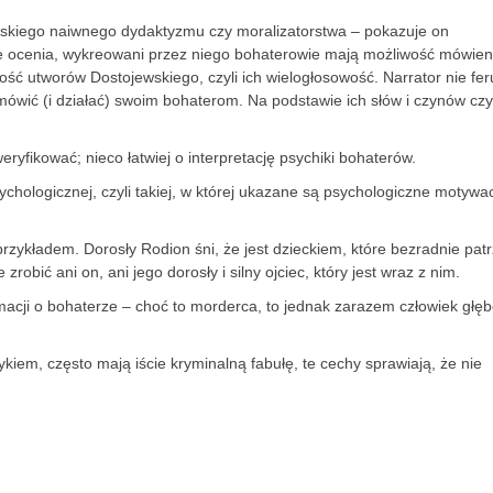
wskiego naiwnego dydaktyzmu czy moralizatorstwa – pokazuje on
ie ocenia, wykreowani przez niego bohaterowie mają możliwość mówien
ść utworów Dostojewskiego, czyli ich wielogłosowość. Narrator nie fer
mówić (i działać) swoim bohaterom. Na podstawie ich słów i czynów czy
ryfikować; nieco łatwiej o interpretację psychiki bohaterów.
chologicznej, czyli takiej, w której ukazane są psychologiczne motywa
zykładem. Dorosły Rodion śni, że jest dzieckiem, które bezradnie pat
bić ani on, ani jego dorosły i silny ojciec, który jest wraz z nim.
acji o bohaterze – choć to morderca, to jednak zarazem człowiek głębo
em, często mają iście kryminalną fabułę, te cechy sprawiają, że nie