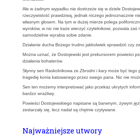
Ale w żadnym wypadku nie dostrzeże się w dziele Dostoje
rzeczywistość prawdziwą, jednak niczego jednoznacznie n
własnym głosem. Na tym w dużej mierze polega polifoniczno
wyroków, w nic nie każe wierzyć czytelnikowi, pozwala zaś 
samodzielnie wyrabia sobie zdanie.
Działanie ducha Bożego trudno jakkolwiek sprawdzić czy zwe
Można uznać, że Dostojewski jest prekursorem powieści psy
działania bohaterów.
Słynny sen Raskolnikowa ze
Zbrodni i kary
może być tego pr
tragedię konia katowanego przez swego pana. Nic nie może zro
Sen ten możemy interpretować jako przekaz ukrytych inform
bardzo wrażliwy.
Powieści Dostojewskiego napisane są barwnym, żywym języki
zestarzały się, lecz nadal są chętnie czytywane.
Najważniejsze utwory