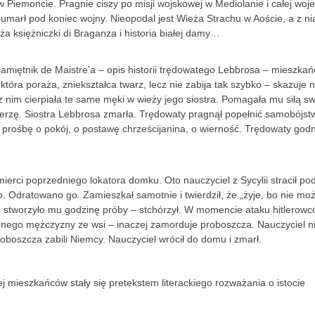
 Piemoncie. Pragnie ciszy po misji wojskowej w Mediolanie i całej woj
 umarł pod koniec wojny. Nieopodal jest Wieża Strachu w Aoście, a z ni
ża księżniczki di Braganza i historia białej damy…
e pamiętnik de Maistre’a – opis historii trędowatego Lebbrosa – mieszka
która poraża, zniekształca twarz, lecz nie zabija tak szybko – skazuje 
nim cierpiała te same męki w wieży jego siostra. Pomagała mu siłą sw
wierzę. Siostra Lebbrosa zmarła. Trędowaty pragnął popełnić samobójst
 – prośbę o pokój, o postawę chrześ­cijanina, o wierność. Trędowaty god
mierci poprzedniego lokatora domku. Oto nauczyciel z Sycylii stracił po
o. Odratowano go. Zamieszkał samotnie i twierdził, że „żyje, bo nie mo
e stworzyło mu godzinę próby – stchórzył. W momencie ataku hitlerow
ednego mężczyzny ze wsi – inaczej zamorduje proboszcza. Nauczyciel n
 Proboszcza zabili Niemcy. Nauczyciel wrócił do domu i zmarł.
ej mieszkańców stały się pretekstem literackiego rozważania o istocie