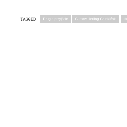
TAGGED
Drugie przyjście
Gustaw Herling-Grudziński
li
PODYSKUTUJ: