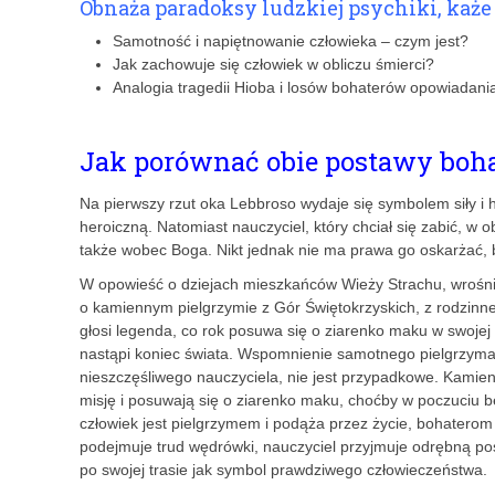
Obnaża paradoksy ludzkiej psychiki, każe
Samotność i napiętnowanie człowieka – czym jest?
Jak zachowuje się człowiek w obliczu śmierci?
Analogia tragedii Hioba i losów bohaterów opowiadania 
Jak porównać obie postawy boh
Na pierwszy rzut oka Lebbroso wydaje się symbolem siły i 
heroiczną. Natomiast nauczyciel, który chciał się zabić, w o
także wobec Boga. Nikt jednak nie ma prawa go oskarżać, bo
W opowieść o dziejach mieszkańców Wieży Strachu, wrośnięt
o kamiennym pielgrzymie z Gór Świętokrzyskich, z rodzinnej
głosi legenda, co rok posuwa się o ziarenko maku w swojej
nastąpi koniec świata. Wspomnienie samotnego pielgrzyma
nieszczęśliwego nauczyciela, nie jest przypadkowe. Kamien
misję i posuwają się o ziarenko maku, choćby w poczuciu be
człowiek jest pielgrzymem i podąża przez życie, bohatero
podejmuje trud wędrówki, nauczyciel przyjmuje odrębną po
po swojej trasie jak symbol prawdziwego człowieczeństwa.