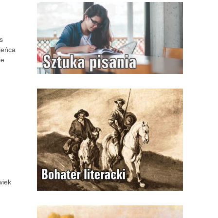
s
pieńca
ie
wiek