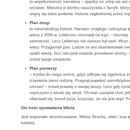
to współczesność narratora – spędza on urlop we wsi w
wrzawie. Mieszka w domku nauczyciela z Sycylii, który
wiążą się stare podania: historia zagłodzonej przez mę
Plan drugi
to rekonstrukcja historii. Narrator znajduje i odczytuj
wieży z XVIII w. Lebbroso chorował na trąd – chorobę, 
samotność. Lecz Lebbroso nie zawsze był sam. Wraz z 
wiary. Przygarnęli psa. Ludzie ze wsi ukamienowali z
spalić wieżę, lecz odczytał ostatnie przesłanie siostry
zniósł swoje cierpienie.
Plan pierwszy
– trzeba do niego wrócić, gdyż odkryła się tajemnica ś
trzęsienia ziemi rodzinę. Pragnął popełnić samobójstw
umrzeć”– mówił prawdę o swojej duszy. Lecz gdy życi
mężczyźni z wioski się ukryli. SS-man zażądał choć j
ofiarował się, bronił życia, krzycząc, że nie jest stąd.
Oto treść opowiadania
Wieża
Jest wspaniale skonstruowane. Wieża Strachu, wieś i losy j
ludzkiej.