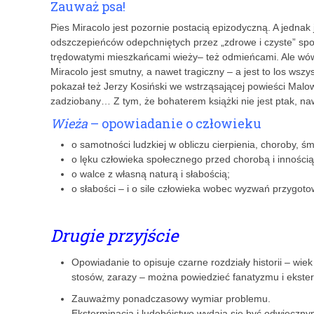
Zauważ psa!
Pies Miracolo jest pozornie postacią epizodyczną. A jednak
odszczepieńców odepchniętych przez „zdrowe i czyste” społe
trędowatymi mieszkańcami wieży– też odmieńcami. Ale wówcz
Miracolo jest smutny, a nawet tragiczny – a jest to los ws
pokazał też Jerzy Kosiński we wstrząsającej powieści Malo
zadziobany… Z tym, że bohaterem książki nie jest ptak, nawe
Wieża
– opowiadanie o człowieku
o samotności ludzkiej w obliczu cierpienia, choroby, śm
o lęku człowieka społecznego przed chorobą i innością
o walce z własną naturą i słaboś­cią;
o słabości – i o sile człowieka wobec wyzwań przygoto
Drugie przyjście
Opowiadanie to opisuje czarne rozdziały historii – wiek
stosów, zarazy – można powiedzieć fanatyzmu i ekster
Zauważmy ponadczasowy wymiar problemu.
Eksterminacja i ludobójstwo wydają się być odwieczny