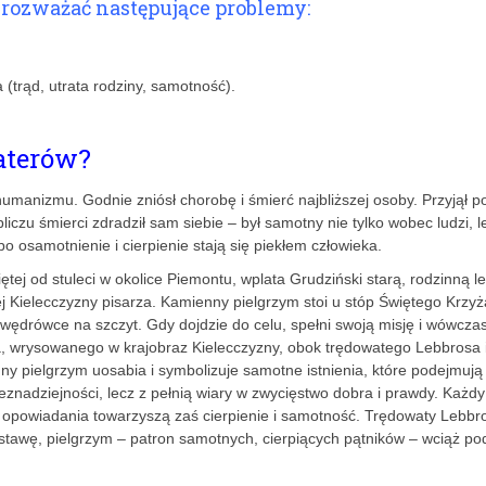
 rozważać następujące problemy:
(trąd, utrata rodziny, samotność).
aterów?
humanizmu. Godnie zniósł chorobę i śmierć najbliższej osoby. Przyjął 
bliczu śmierci zdradził sam siebie – był samotny nie tylko wobec ludzi, l
 osamotnienie i cierpienie stają się piekłem człowieka.
ej od stuleci w okolice Piemontu, wplata Grudziński starą, rodzinną 
 Kielecczyzny pisarza. Kamienny pielgrzym stoi u stóp Świętego Krzyża
 wędrówce na szczyt. Gdy dojdzie do celu, spełni swoją misję i wówcza
, wrysowanego w krajobraz Kielecczyzny, obok trędowatego Lebbrosa 
ny pielgrzym uosabia i symbolizuje samotne istnienia, które podejmują
znadziejności, lecz z pełnią wiary w zwycięstwo dobra i prawdy. Każdy
m opowiadania towarzyszą zaś cierpienie i samotność. Trędowaty Lebbr
stawę, pielgrzym – patron samotnych, cierpiących pątników – wciąż p