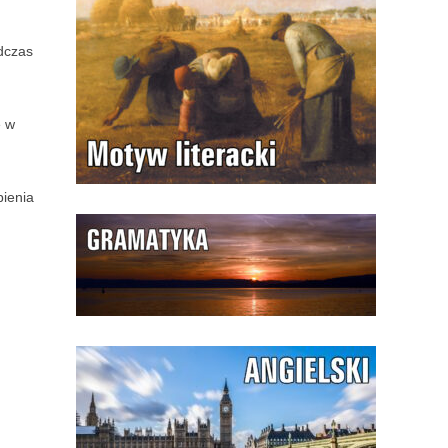
odczas
ę w
pienia