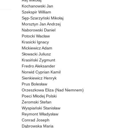
Rej Mikołaj
Kochanowski Jan
Szekspir William
Sęp-Szarzyński Mikołaj
Morsztyn Jan Andrzej
Naborowski Daniel
Potocki Wacław
Krasicki Ignacy
Mickiewicz Adam
Słowacki Juliusz
Krasiński Zygmunt
Fredro Aleksander
Norwid Cyprian Kamil
Sienkiewicz Henryk
Prus Bolesław
Orzeszkowa Eliza (Nad Niemnem)
Poeci Młodej Polski
Żeromski Stefan
Wyspiański Stanisław
Reymont Władysław
Conrad Joseph
Dąbrowska Maria