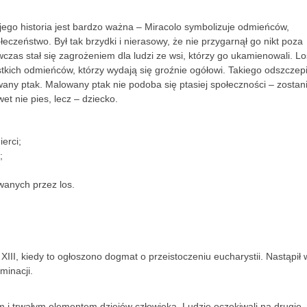
 jego historia jest bardzo ważna – Miracolo symbolizuje odmieńców,
czeństwo. Był tak brzydki i nierasowy, że nie przygarnął go nikt poza
as stał się zagrożeniem dla ludzi ze wsi, którzy go ukamienowali. Lo
zystkich odmieńców, którzy wydają się groźnie ogółowi. Takiego odszcze
wany ptak. Malowany ptak nie podoba się ptasiej społeczności – zostan
t nie pies, lecz – dziecko.
ierci;
;
wanych przez los.
 XIII, kiedy to ogłoszono dogmat o przeistoczeniu eucharystii. Nastąpił 
minacji.
m i trwałym elementem dziejów człowieka. Ludzie oczekiwali na drugie