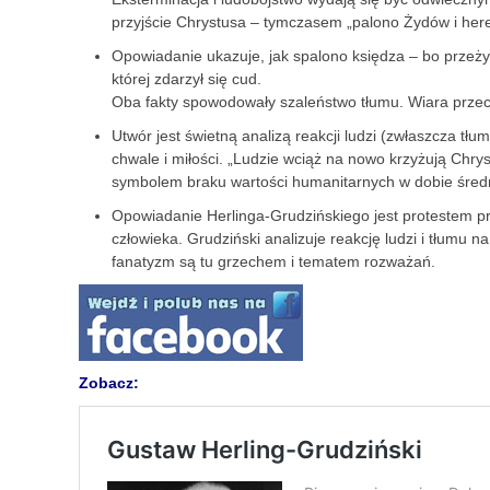
przyjście Chrystusa – tymczasem „palono Żydów i her
Opowiadanie ukazuje, jak spalono księdza – bo przeży
której zdarzył się cud.
Oba fakty spowodowały szaleństwo tłumu. Wiara przec
Utwór jest świetną analizą reakcji ludzi (zwłaszcza tłu
chwale i miłości. „Ludzie wciąż na nowo krzyżują Chrys
symbolem braku wartości humanitarnych w dobie śred
Opowiadanie Herlinga-Grudzińskiego jest protestem prz
człowieka. Grudziński analizuje reakcję ludzi i tłumu n
fanatyzm są tu grzechem i tematem rozważań.
Zobacz: