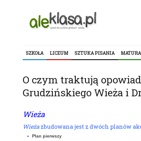
SZKOŁA
LICEUM
SZTUKA PISANIA
MATURA
O czym traktują opowiad
Grudzińskiego Wieża i Dr
Wieża
Wieża
zbudowana jest z dwóch planów akc
Plan pierwszy