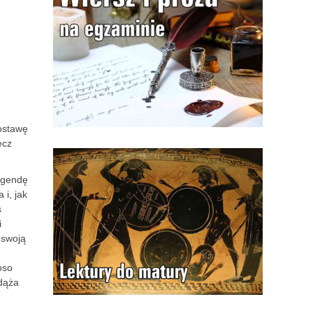
postawę
ecz
legendę
 i, jak
s
i
 swoją
oso
odąża