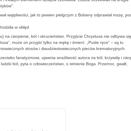
etyków”.
wał wątpliwości, jak to pewien pielgrzym z Bolseny odprawiał mszę, p
hodziła w obłęd.
mu) na cierpienie, ból i okrucieństwo. Przyjście Chrystusa nie odbywa si
tusa”, może on przyjść tylko na mękę i śmierć. „Puste ręce” – są tu
niowiecznych stosów i dwudziestowiecznych pieców krematoryjnych.
eciwko fanatyzmowi, ujawnia wrażliwość autora na ból, krzywdę i cier
a ludzki ból, pyta o człowieczeństwo, o istnienie Boga. Przemoc, gwałt,