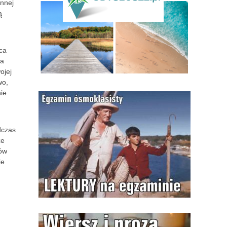
ennej
ą
ńca
na
ojej
wo,
nie
dczas
że
ców
ie