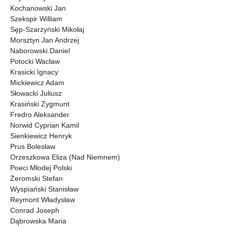
Kochanowski Jan
Szekspir William
Sęp-Szarzyński Mikołaj
Morsztyn Jan Andrzej
Naborowski Daniel
Potocki Wacław
Krasicki Ignacy
Mickiewicz Adam
Słowacki Juliusz
Krasiński Zygmunt
Fredro Aleksander
Norwid Cyprian Kamil
Sienkiewicz Henryk
Prus Bolesław
Orzeszkowa Eliza (Nad Niemnem)
Poeci Młodej Polski
Żeromski Stefan
Wyspiański Stanisław
Reymont Władysław
Conrad Joseph
Dąbrowska Maria