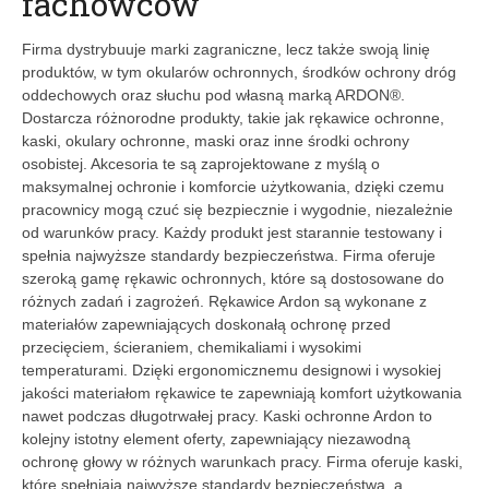
fachowców
Firma dystrybuuje marki zagraniczne, lecz także swoją linię
produktów, w tym okularów ochronnych, środków ochrony dróg
oddechowych oraz słuchu pod własną marką ARDON®.
Dostarcza różnorodne produkty, takie jak rękawice ochronne,
kaski, okulary ochronne, maski oraz inne środki ochrony
osobistej. Akcesoria te są zaprojektowane z myślą o
maksymalnej ochronie i komforcie użytkowania, dzięki czemu
pracownicy mogą czuć się bezpiecznie i wygodnie, niezależnie
od warunków pracy. Każdy produkt jest starannie testowany i
spełnia najwyższe standardy bezpieczeństwa. Firma oferuje
szeroką gamę rękawic ochronnych, które są dostosowane do
różnych zadań i zagrożeń. Rękawice Ardon są wykonane z
materiałów zapewniających doskonałą ochronę przed
przecięciem, ścieraniem, chemikaliami i wysokimi
temperaturami. Dzięki ergonomicznemu designowi i wysokiej
jakości materiałom rękawice te zapewniają komfort użytkowania
nawet podczas długotrwałej pracy. Kaski ochronne Ardon to
kolejny istotny element oferty, zapewniający niezawodną
ochronę głowy w różnych warunkach pracy. Firma oferuje kaski,
które spełniają najwyższe standardy bezpieczeństwa, a