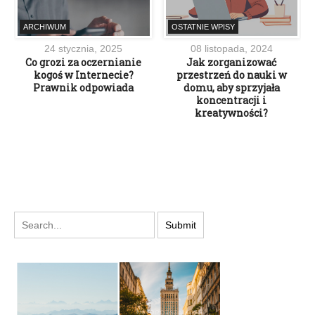
ARCHIWUM
OSTATNIE WPISY
24 stycznia, 2025
08 listopada, 2024
Co grozi za oczernianie
Jak zorganizować
kogoś w Internecie?
przestrzeń do nauki w
Prawnik odpowiada
domu, aby sprzyjała
koncentracji i
kreatywności?
PODYSKUTUJ: