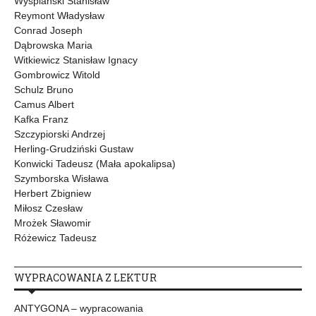
Wyspiański Stanisław
Reymont Władysław
Conrad Joseph
Dąbrowska Maria
Witkiewicz Stanisław Ignacy
Gombrowicz Witold
Schulz Bruno
Camus Albert
Kafka Franz
Szczypiorski Andrzej
Herling-Grudziński Gustaw
Konwicki Tadeusz (Mała apokalipsa)
Szymborska Wisława
Herbert Zbigniew
Miłosz Czesław
Mrożek Sławomir
Różewicz Tadeusz
WYPRACOWANIA Z LEKTUR
ANTYGONA – wypracowania