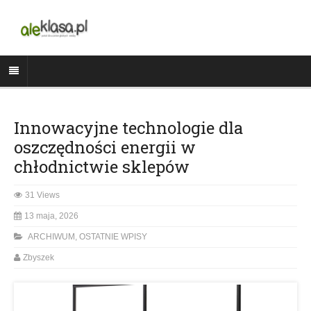
Innowacyjne technologie dla
oszczędności energii w
chłodnictwie sklepów
31 Views
13 maja, 2026
ARCHIWUM
,
OSTATNIE WPISY
Zbyszek