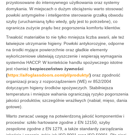
przystosowane do intensywnego użytkowania oraz systemy
domykania. W miejscach o dużym obciążeniu warto stosować
powłoki antymgielne i inteligentne sterowanie grzałką obwodu
szyby (uruchamianą tylko wtedy, gdy jest to potrzebne), co
ogranicza zużycie prądu bez pogorszenia komfortu klientów.
Trwałość materiałów to nie tylko mniejsza liczba awarii, ale też
łatwiejsze utrzymanie higieny. Powłoki antykorozyjne, odporne
na środki myjące powierzchnie oraz gładkie elementy
wykończeniowe ułatwiają czyszczenie i wspierają wymagania
systemów HACCP. W kontekście handlu spożywczego istotne
jest również
bezpieczeństwo żywności
(
https://aifoglassdoors.com/pl/produkty/
)
oraz zgodność
organizacji pracy z rozporządzeniem (WE) nr 852/2004
dotyczącym higieny środków spożywczych. Stabilniejsza
temperatura i mniejsze wahania ograniczają ryzyko pogorszenia
jakości produktów, szczególnie wrażliwych (nabiał, mięso, dania
gotowe).
Warto zwracać uwagę na potwierdzoną jakość komponentów i
procesów: szkło hartowane zgodne z EN 12150, szyby
zespolone zgodne z EN 1279, a także standardy zarządzania
jakością i energią, takie jak ISO 9001 oraz ISO 50001. Dla sieci