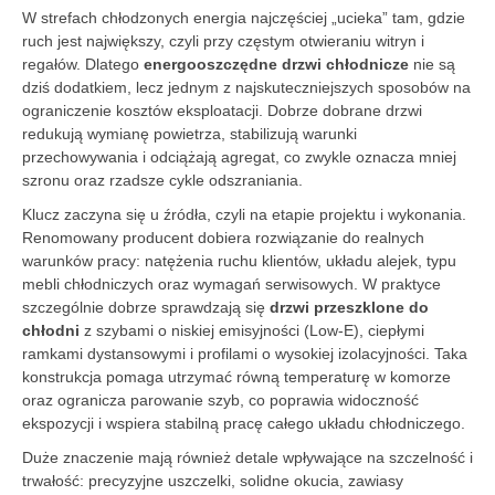
W strefach chłodzonych energia najczęściej „ucieka” tam, gdzie
ruch jest największy, czyli przy częstym otwieraniu witryn i
regałów. Dlatego
energooszczędne drzwi chłodnicze
nie są
dziś dodatkiem, lecz jednym z najskuteczniejszych sposobów na
ograniczenie kosztów eksploatacji. Dobrze dobrane drzwi
redukują wymianę powietrza, stabilizują warunki
przechowywania i odciążają agregat, co zwykle oznacza mniej
szronu oraz rzadsze cykle odszraniania.
Klucz zaczyna się u źródła, czyli na etapie projektu i wykonania.
Renomowany producent dobiera rozwiązanie do realnych
warunków pracy: natężenia ruchu klientów, układu alejek, typu
mebli chłodniczych oraz wymagań serwisowych. W praktyce
szczególnie dobrze sprawdzają się
drzwi przeszklone do
chłodni
z szybami o niskiej emisyjności (Low-E), ciepłymi
ramkami dystansowymi i profilami o wysokiej izolacyjności. Taka
konstrukcja pomaga utrzymać równą temperaturę w komorze
oraz ogranicza parowanie szyb, co poprawia widoczność
ekspozycji i wspiera stabilną pracę całego układu chłodniczego.
Duże znaczenie mają również detale wpływające na szczelność i
trwałość: precyzyjne uszczelki, solidne okucia, zawiasy