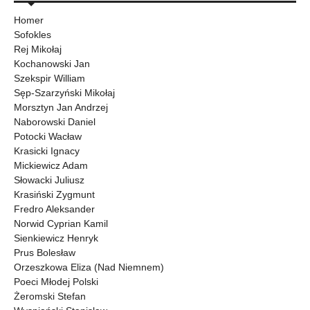
Homer
Sofokles
Rej Mikołaj
Kochanowski Jan
Szekspir William
Sęp-Szarzyński Mikołaj
Morsztyn Jan Andrzej
Naborowski Daniel
Potocki Wacław
Krasicki Ignacy
Mickiewicz Adam
Słowacki Juliusz
Krasiński Zygmunt
Fredro Aleksander
Norwid Cyprian Kamil
Sienkiewicz Henryk
Prus Bolesław
Orzeszkowa Eliza (Nad Niemnem)
Poeci Młodej Polski
Żeromski Stefan